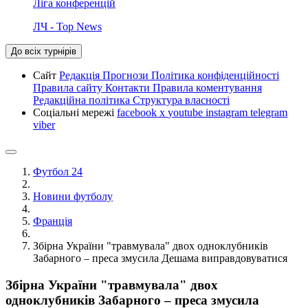
Ліга конференцій
ЛЧ - Top News
До всіх турнірів
Сайт
Редакція
Прогнози
Політика конфіденційності
Правила сайту
Контакти
Правила коментування
Редакційна політика
Структура власності
Соціальні мережі
facebook
x
youtube
instagram
telegram
viber
Футбол 24
Новини футболу
Франція
Збірна України "травмувала" двох одноклубників
Забарного – преса змусила Дешама виправдовуватися
Збірна України "травмувала" двох
одноклубників Забарного – преса змусила