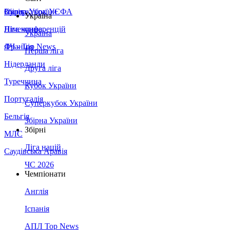
Збірна України
Італія
Суперкубок УЄФА
Україна
Німеччина
Ліга конференцій
Україна
Франція
ЛЧ - Top News
Перша ліга
Нідерланди
Друга ліга
Туреччина
Кубок України
Португалія
Суперкубок України
Бельгія
Збірна України
Збірні
МЛС
Ліга націй
Саудівська Аравія
ЧС 2026
Чемпіонати
Англія
Іспанія
АПЛ Top News