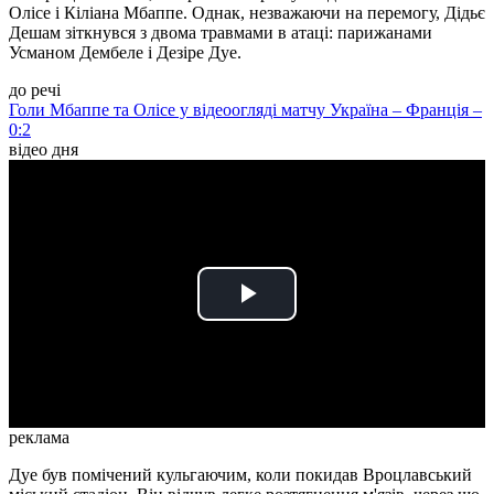
Олісе і Кіліана Мбаппе. Однак, незважаючи на перемогу, Дідьє
Дешам зіткнувся з двома травмами в атаці: парижанами
Усманом Дембеле і Дезіре Дуе.
до речі
Голи Мбаппе та Олісе у відеоогляді матчу Україна – Франція –
0:2
відео дня
Play
Video
реклама
Дуе був помічений кульгаючим, коли покидав Вроцлавський