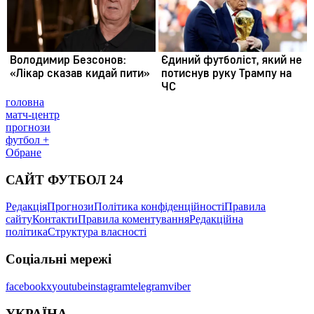
головна
матч-центр
прогнози
футбол +
Обране
САЙТ ФУТБОЛ 24
Редакція
Прогнози
Політика конфіденційності
Правила
сайту
Контакти
Правила коментування
Редакційна
політика
Структура власності
Соціальні мережі
facebook
x
youtube
instagram
telegram
viber
УКРАЇНА