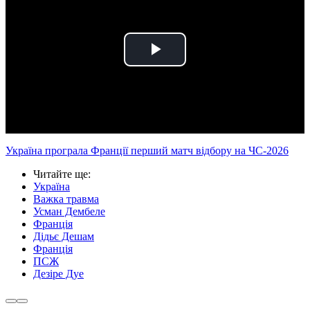
Play
Video
Україна програла Франції перший матч відбору на ЧС-2026
Читайте ще
:
Україна
Важка травма
Усман Дембеле
Франція
Дідьє Дешам
Франція
ПСЖ
Дезіре Дуе