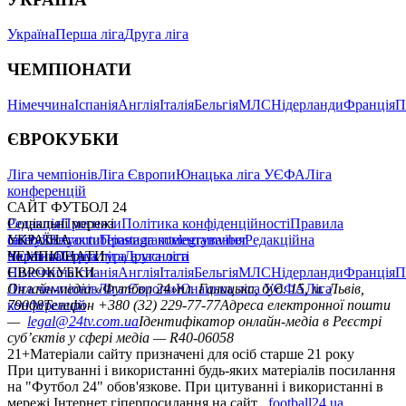
Україна
Перша ліга
Друга ліга
ЧЕМПІОНАТИ
Німеччина
Іспанія
Англія
Італія
Бельгія
МЛС
Нідерланди
Франція
П
ЄВРОКУБКИ
Ліга чемпіонів
Ліга Європи
Юнацька ліга УЄФА
Ліга
конференцій
САЙТ ФУТБОЛ 24
Редакція
Соціальні мережі
Прогнози
Політика конфіденційності
Правила
сайту
facebook
УКРАЇНА
Контакти
x
youtube
Правила коментування
instagram
telegram
viber
Редакційна
політика
Україна
ЧЕМПІОНАТИ
Перша ліга
Структура власності
Друга ліга
Німеччина
ЄВРОКУБКИ
Іспанія
Англія
Італія
Бельгія
МЛС
Нідерланди
Франція
П
Ліга чемпіонів
Онлайн-медіа «Футбол 24»
Ліга Європи
Юнацька ліга УЄФА
пл. Галицька, буд. 15, м. Львів,
Ліга
конференцій
79008
Телефон +380 (32) 229-77-77
Адреса електронної пошти
—
legal@24tv.com.ua
Ідентифікатор онлайн-медіа в Реєстрі
суб’єктів у сфері медіа — R40-06058
21+
Матеріали сайту призначені для осіб старше 21 року
При цитуванні і використанні будь-яких матеріалів посилання
на "Футбол 24" обов'язкове. При цитуванні і використанні в
мережі Інтернет гіперпосилання на сайт
football24.ua