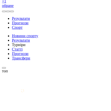
+
1
обране
Результати
Прогнози
Спорт
Новини спорту
Результати
Турніри
Статті
Прогнози
Трансфери
топ