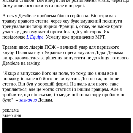
міський стадіон. Він відчув легке розтягнення м'язів, через що
йому довелося покинути поле в перерві.
А ось у Дембеле проблема більш серйозна. Він отримав
травму правого стегна, через яку буде змушений покинути
тренувальний табір збірної Франції і, отже, не зможе брати
участь у другому матчі проти Ісландії у вівторок. Як
повідомляє
L'Équipe
, Усману вже призначено МРТ.
Травми двох лідерів ПСЖ – великий удар для паризького
клубу. Після матчу з Україною преса змусила Дідьє Дешама
виправдовуватися за рішення випустити не до кінця готового
Дембеле на заміну.
"Якщо я випускаю його на поле, то тому, що з ним все в
порядку, інакше я б його не випустив. До того ж, це інше
стегно. Він був у хорошій формі. На жаль для нього, таке
трапляється, але це могло статися і з іншим гравцем. Але я
зробив те, що він сказав, і з медичної точки зору проблем не
було", –
зазначив
Дешам.
реклама
відео дня