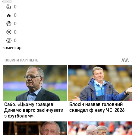
️👍
0
️🔥
0
️😄
0
️😢
0
️🤬
0
коментарі