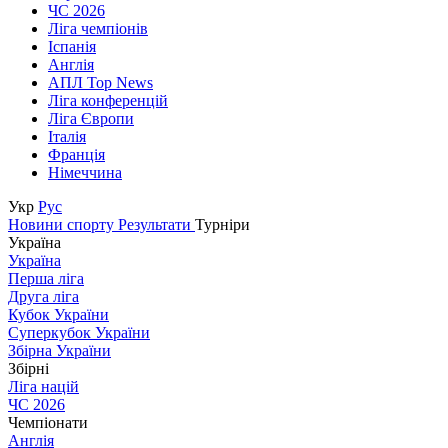
ЧС 2026
Ліга чемпіонів
Іспанія
Англія
АПЛ Top News
Ліга конференцій
Ліга Європи
Італія
Франція
Німеччина
Укр
Рус
Новини спорту
Результати
Турніри
Україна
Україна
Перша ліга
Друга ліга
Кубок України
Суперкубок України
Збірна України
Збірні
Ліга націй
ЧС 2026
Чемпіонати
Англія