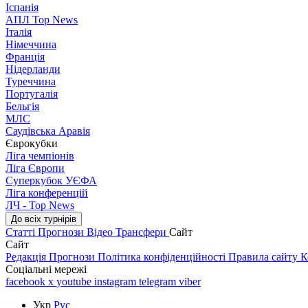
Іспанія
АПЛ Top News
Італія
Німеччина
Франція
Нідерланди
Туреччина
Португалія
Бельгія
МЛС
Саудівська Аравія
Єврокубки
Ліга чемпіонів
Ліга Європи
Суперкубок УЄФА
Ліга конференцій
ЛЧ - Top News
До всіх турнірів
Статті
Прогнози
Відео
Трансфери
Сайт
Сайт
Редакція
Прогнози
Політика конфіденційності
Правила сайту
К
Соціальні мережі
facebook
x
youtube
instagram
telegram
viber
Укр
Рус