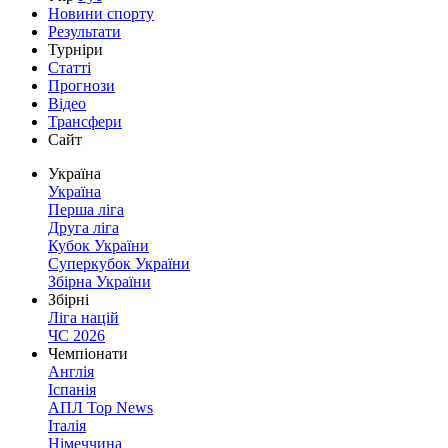
Новини спорту
Результати
Турніри
Статті
Прогнози
Відео
Трансфери
Сайт
Україна
Україна
Перша ліга
Друга ліга
Кубок України
Суперкубок України
Збірна України
Збірні
Ліга націй
ЧС 2026
Чемпіонати
Англія
Іспанія
АПЛ Top News
Італія
Німеччина