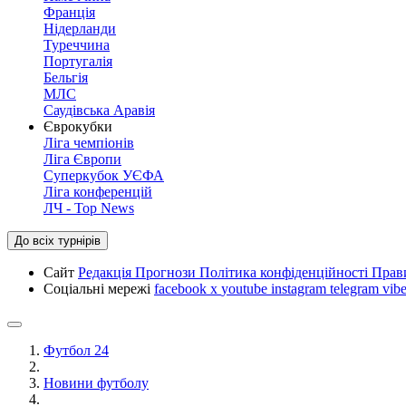
Франція
Нідерланди
Туреччина
Португалія
Бельгія
МЛС
Саудівська Аравія
Єврокубки
Ліга чемпіонів
Ліга Європи
Суперкубок УЄФА
Ліга конференцій
ЛЧ - Top News
До всіх турнірів
Сайт
Редакція
Прогнози
Політика конфіденційності
Прав
Соціальні мережі
facebook
x
youtube
instagram
telegram
vibe
Футбол 24
Новини футболу