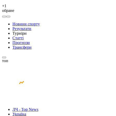
+
1
обране
Новини спорту
Результати
Турніри
Статті
Прогнози
Трансфери
топ
ЛЧ - Top News
Україна