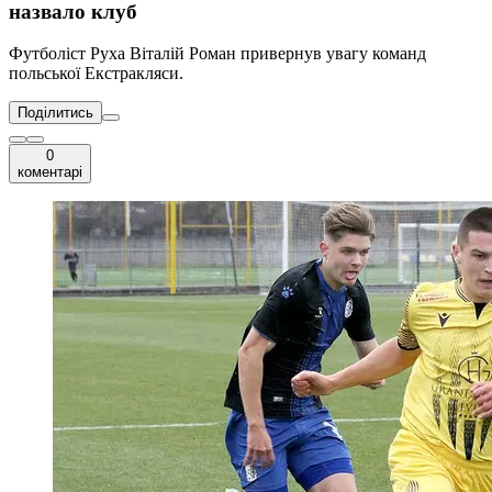
назвало клуб
Футболіст Руха Віталій Роман привернув увагу команд
польської Екстракляси.
Поділитись
0
коментарі