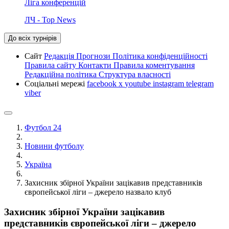
Ліга конференцій
ЛЧ - Top News
До всіх турнірів
Сайт
Редакція
Прогнози
Політика конфіденційності
Правила сайту
Контакти
Правила коментування
Редакційна політика
Структура власності
Соціальні мережі
facebook
x
youtube
instagram
telegram
viber
Футбол 24
Новини футболу
Україна
Захисник збірної України зацікавив представників
європейської ліги – джерело назвало клуб
Захисник збірної України зацікавив
представників європейської ліги – джерело