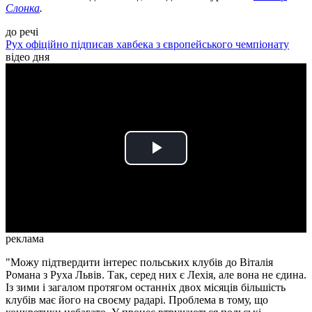
Слонка
.
до речі
Рух офіційно підписав хавбека з європейського чемпіонату
відео дня
Play
Video
реклама
"Можу підтвердити інтерес польських клубів до Віталія
Романа з Руха Львів. Так, серед них є Лехія, але вона не єдина.
Із зими і загалом протягом останніх двох місяців більшість
клубів має його на своєму радарі. Проблема в тому, що