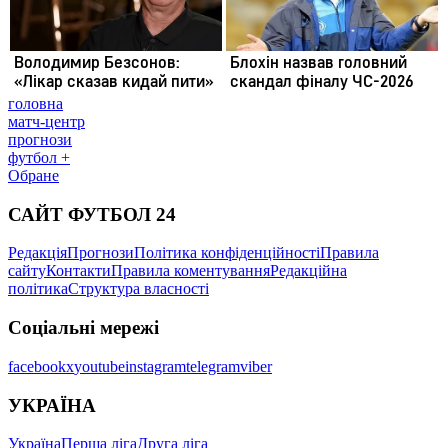
головна
матч-центр
прогнози
футбол +
Обране
САЙТ ФУТБОЛ 24
Редакція
Прогнози
Політика конфіденційності
Правила
сайту
Контакти
Правила коментування
Редакційна
політика
Структура власності
Соціальні мережі
facebook
x
youtube
instagram
telegram
viber
УКРАЇНА
Україна
Перша ліга
Друга ліга