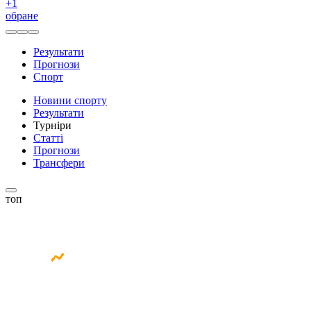
+
1
обране
Результати
Прогнози
Спорт
Новини спорту
Результати
Турніри
Статті
Прогнози
Трансфери
топ