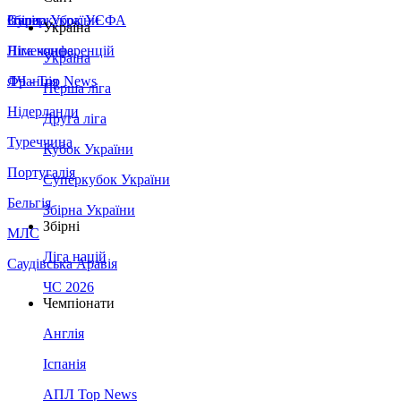
Збірна України
Італія
Суперкубок УЄФА
Україна
Німеччина
Ліга конференцій
Україна
Франція
ЛЧ - Top News
Перша ліга
Нідерланди
Друга ліга
Туреччина
Кубок України
Португалія
Суперкубок України
Бельгія
Збірна України
Збірні
МЛС
Ліга націй
Саудівська Аравія
ЧС 2026
Чемпіонати
Англія
Іспанія
АПЛ Top News