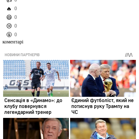
️👍
️🔥
0
️😄
0
️😢
0
️🤬
0
коментарі