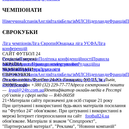
ЧЕМПІОНАТИ
Німеччина
Іспанія
Англія
Італія
Бельгія
МЛС
Нідерланди
Франція
П
ЄВРОКУБКИ
Ліга чемпіонів
Ліга Європи
Юнацька ліга УЄФА
Ліга
конференцій
САЙТ ФУТБОЛ 24
Редакція
Соціальні мережі
Прогнози
Політика конфіденційності
Правила
сайту
facebook
УКРАЇНА
Контакти
x
youtube
Правила коментування
instagram
telegram
viber
Редакційна
політика
Україна
ЧЕМПІОНАТИ
Перша ліга
Структура власності
Друга ліга
Німеччина
ЄВРОКУБКИ
Іспанія
Англія
Італія
Бельгія
МЛС
Нідерланди
Франція
П
Ліга чемпіонів
Онлайн-медіа «Футбол 24»
Ліга Європи
Юнацька ліга УЄФА
пл. Галицька, буд. 15, м. Львів,
Ліга
конференцій
79008
Телефон +380 (32) 229-77-77
Адреса електронної пошти
—
legal@24tv.com.ua
Ідентифікатор онлайн-медіа в Реєстрі
суб’єктів у сфері медіа — R40-06058
21+
Матеріали сайту призначені для осіб старше 21 року
При цитуванні і використанні будь-яких матеріалів посилання
на "Футбол 24" обов'язкове. При цитуванні і використанні в
мережі Інтернет гіперпосилання на сайт
football24.ua
обов'язкове. Матеріали зі знаком "Спецпроект",
"Партнерський матеріал", "Реклама", "Новини компаній"