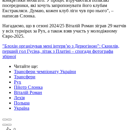
конкретики небагато. У процес втручаються польські
посередники, які хочуть запропонувати його клубам
Екстракляси. Думаю, кожен клуб ліги чув про нього", –
написав Слонка.
Нагадаємо, що в сезоні 2024/25 Віталій Роман зіграв 29 матчів
у всіх турнірах за Рух, а також взяв участь у молодіжному
Євро-2025.
"Блохін організував мені інтерв’ю з Дерюгіною": Скнилів,
перший гол Гусіна, літак з Платіні – спогади фотографа
збірної
Читайте ще
:
Трансфери чемпіонату України
Трансфери
Рух
Пйотр Слонка
Віталій Роман
Лехія
Польща
Україна
0