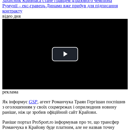
Захисник Кривбаса стане гравцем 4-разового чемпіона
Румунії – екс-гравець Динамо вже прибув для підписання
контракту
відео дня
Play
Video
реклама
Як інформує
GSP
, агент Романчука Траян Гергішан поспішив
з оголошенням у своїх соцмережах і оприлюднив новину
раніше, ніж це зробив офіційний сайт Крайови.
Раніше портал ProSport.ro інформував про те, що трансфер
Романчука в Крайову буде платним, але не назвав точну