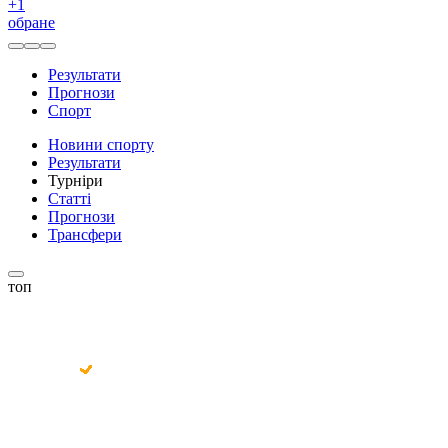
+
1
обране
Результати
Прогнози
Спорт
Новини спорту
Результати
Турніри
Статті
Прогнози
Трансфери
топ