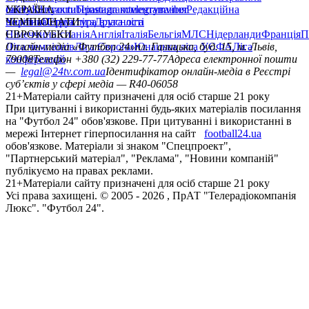
сайту
facebook
УКРАЇНА
Контакти
x
youtube
Правила коментування
instagram
telegram
viber
Редакційна
політика
Україна
ЧЕМПІОНАТИ
Перша ліга
Структура власності
Друга ліга
Німеччина
ЄВРОКУБКИ
Іспанія
Англія
Італія
Бельгія
МЛС
Нідерланди
Франція
П
Ліга чемпіонів
Онлайн-медіа «Футбол 24»
Ліга Європи
Юнацька ліга УЄФА
пл. Галицька, буд. 15, м. Львів,
Ліга
конференцій
79008
Телефон +380 (32) 229-77-77
Адреса електронної пошти
—
legal@24tv.com.ua
Ідентифікатор онлайн-медіа в Реєстрі
суб’єктів у сфері медіа — R40-06058
21+
Матеріали сайту призначені для осіб старше 21 року
При цитуванні і використанні будь-яких матеріалів посилання
на "Футбол 24" обов'язкове. При цитуванні і використанні в
мережі Інтернет гіперпосилання на сайт
football24.ua
обов'язкове. Матеріали зі знаком "Спецпроект",
"Партнерський матеріал", "Реклама", "Новини компаній"
публікуємо на правах реклами.
21+
Матеріали сайту призначені для осіб старше 21 року
Усi права захищенi. © 2005 -
2026
, ПрАТ "Телерадіокомпанія
Люкс". "Футбол 24".