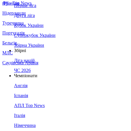
Франція
ЛЧ - Top News
Перша ліга
Нідерланди
Друга ліга
Туреччина
Кубок України
Португалія
Суперкубок України
Бельгія
Збірна України
Збірні
МЛС
Ліга націй
Саудівська Аравія
ЧС 2026
Чемпіонати
Англія
Іспанія
АПЛ Top News
Італія
Німеччина