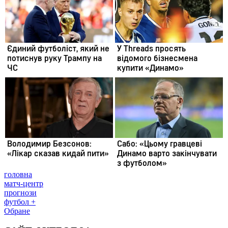
головна
матч-центр
прогнози
футбол +
Обране