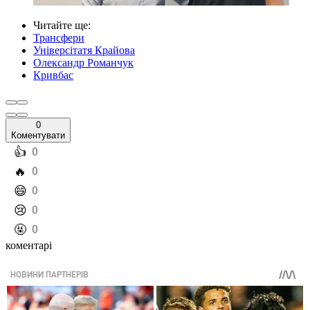
Читайте ще
:
Трансфери
Універсітатя Крайова
Олександр Романчук
Кривбас
0
Коментувати
️👍
0
️🔥
0
️😄
0
️😢
0
️🤬
0
коментарі