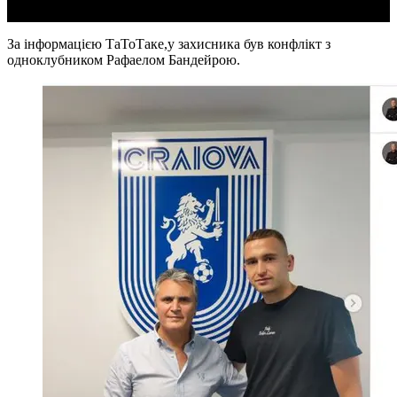
За інформацією ТаТоТаке,у захисника був конфлікт з
одноклубником Рафаелом Бандейрою.