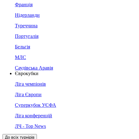
Франція
Нідерланди
Туреччина
Португалія
Бельгія
МЛС
Саудівська Аравія
Єврокубки
Ліга чемпіонів
Ліга Європи
Суперкубок УЄФА
Ліга конференцій
ЛЧ - Top News
До всіх турнірів