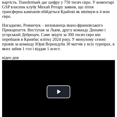
вартість. Transfermark дає цифру у 750 тисяч євро. У коментарі
GSP власник клубу Михай Ротару заявив, що літня
трансферна кампанія обійдеться Крайові як мінімум в 4 млн
євро.
Нагадаємо, Романчук – вихованець івано-франківського
Прикарпаття. Виступав за Львів, другу команду Динамо і
угорський Дебрецен. Саме звідти за 300 тисяч євро він
перейшов в Кривбас влітку 2024 року. У минулому сезоні
провів за команду Юрія Вернидуба 30 матчів у всіх турнірах, в
яких забив 1 гол і віддав 1 асист.
відео дня
Play
Video