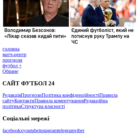
головна
матч-центр
прогнози
футбол +
Обране
САЙТ ФУТБОЛ 24
Редакція
Прогнози
Політика конфіденційності
Правила
сайту
Контакти
Правила коментування
Редакційна
політика
Структура власності
Соціальні мережі
facebook
x
youtube
instagram
telegram
viber