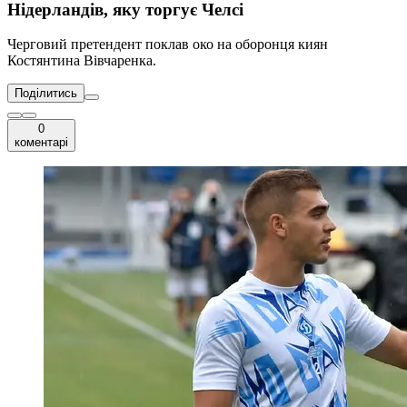
Нідерландів, яку торгує Челсі
Черговий претендент поклав око на оборонця киян
Костянтина Вівчаренка.
Поділитись
0
коментарі