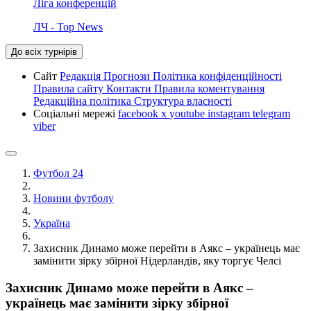
Ліга конференцій
ЛЧ - Top News
До всіх турнірів
Сайт
Редакція
Прогнози
Політика конфіденційності
Правила сайту
Контакти
Правила коментування
Редакційна політика
Структура власності
Соціальні мережі
facebook
x
youtube
instagram
telegram
viber
Футбол 24
Новини футболу
Україна
Захисник Динамо може перейти в Аякс – українець має
замінити зірку збірної Нідерландів, яку торгує Челсі
Захисник Динамо може перейти в Аякс –
українець має замінити зірку збірної