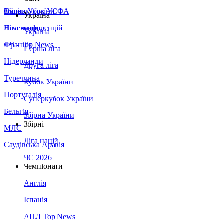
Збірна України
Італія
Суперкубок УЄФА
Україна
Німеччина
Ліга конференцій
Україна
Франція
ЛЧ - Top News
Перша ліга
Нідерланди
Друга ліга
Туреччина
Кубок України
Португалія
Суперкубок України
Бельгія
Збірна України
Збірні
МЛС
Ліга націй
Саудівська Аравія
ЧС 2026
Чемпіонати
Англія
Іспанія
АПЛ Top News