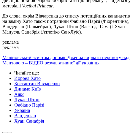
дій, щоб повною мірою використати цю перевагу", – йдеться у
матеріалі
Voetbal Primeur
.
До слова, окрім Вівчаренка до списку потенційних кандидатів
на заміну Хато також потрапили Фабіано Парізі (Фіорентина),
Вандерлан (Палмейрас), Лукас Пітон (Васко да Гама) і Хуан
Мануель Санабрія (Атлетіко Сан-Луїс).
реклама
реклама
Маліновський асистом допоміг Дженоа вирвати перемогу над
Мантовою – ВІДЕО результативної дії українця
Читайте ще
:
Йоррел Хато
Костянтин Вівчаренко
Динамо Київ
Аякс
Лукас Пітон
Фабіано Парізі
Україна
Вандерлан
Хуан Санабрія