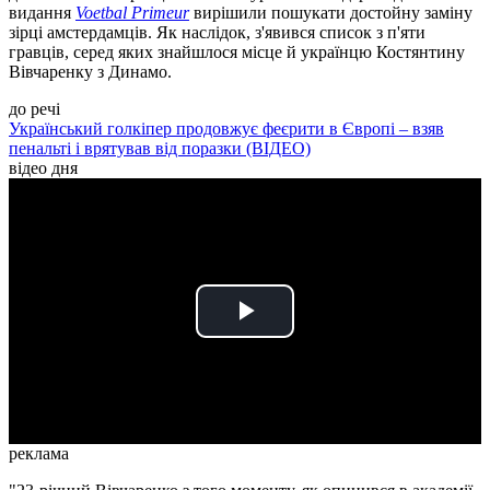
видання
Voetbal Primeur
вирішили пошукати достойну заміну
зірці амстердамців. Як наслідок, з'явився список з п'яти
гравців, серед яких знайшлося місце й українцю Костянтину
Вівчаренку з Динамо.
до речі
Український голкіпер продовжує феєрити в Європі – взяв
пенальті і врятував від поразки (ВІДЕО)
відео дня
Play
Video
реклама