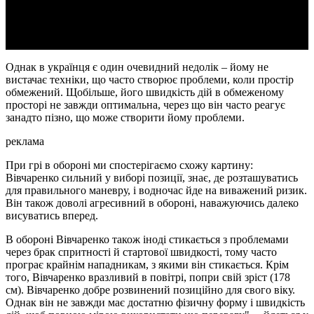
Video
Однак в українця є один очевидний недолік – йому не
вистачає техніки, що часто створює проблеми, коли простір
обмежений. Щобільше, його швидкість дій в обмеженому
просторі не завжди оптимальна, через що він часто реагує
занадто пізно, що може створити йому проблеми.
реклама
При грі в обороні ми спостерігаємо схожу картину:
Вівчаренко сильний у виборі позиції, знає, де розташуватись
для правильного маневру, і водночас йде на виважений ризик.
Він також доволі агресивний в обороні, наважуючись далеко
висуватись вперед.
В обороні Вівчаренко також іноді стикається з проблемами
через брак спритності й стартової швидкості, тому часто
програє крайнім нападникам, з якими він стикається. Крім
того, Вівчаренко вразливий в повітрі, попри свій зріст (178
см). Вівчаренко добре розвинений позиційно для свого віку.
Однак він не завжди має достатню фізичну форму і швидкість