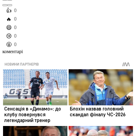
️👍
0
️🔥
0
️😄
0
️😢
0
️🤬
0
коментарі