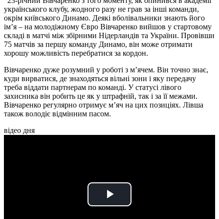
"23-річний Вівчаренко з того моменту, як опинився в академії
українського клубу, жодного разу не грав за інші команди,
окрім київського Динамо. Деякі вболівальники знають його
ім’я – на молодіжному Євро Вівчаренко вийшов у стартовому
складі в матчі між збірними Нідерландів та України. Провівши
75 матчів за першу команду Динамо, він може отримати
хорошу можливість перебратися за кордон.
Вівчаренко дуже розумний у роботі з м’ячем. Він точно знає,
куди вирватися, де знаходяться вільні зони і яку передачу
треба віддати партнерам по команді. У статусі лівого
захисника він робить це як у штрафній, так і за її межами.
Вівчаренко регулярно отримує м’яч на цих позиціях. Лівша
також володіє відмінним пасом.
відео дня
Play