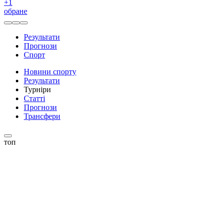
+
1
обране
Результати
Прогнози
Спорт
Новини спорту
Результати
Турніри
Статті
Прогнози
Трансфери
топ