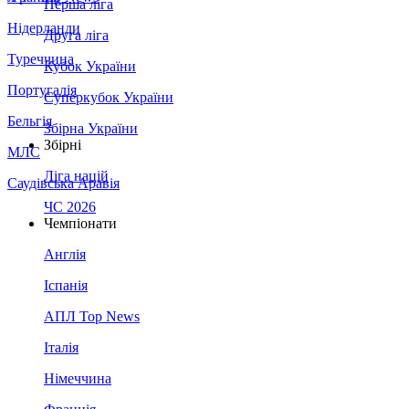
Перша ліга
Нідерланди
Друга ліга
Туреччина
Кубок України
Португалія
Суперкубок України
Бельгія
Збірна України
Збірні
МЛС
Ліга націй
Саудівська Аравія
ЧС 2026
Чемпіонати
Англія
Іспанія
АПЛ Top News
Італія
Німеччина