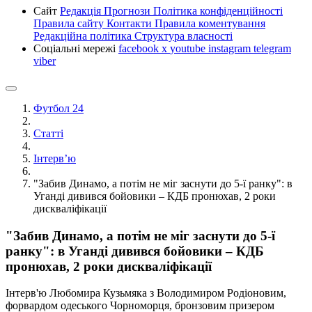
Сайт
Редакція
Прогнози
Політика конфіденційності
Правила сайту
Контакти
Правила коментування
Редакційна політика
Структура власності
Соціальні мережі
facebook
x
youtube
instagram
telegram
viber
Футбол 24
Статті
Інтерв’ю
"Забив Динамо, а потім не міг заснути до 5-ї ранку": в
Уганді дивився бойовики – КДБ пронюхав, 2 роки
дискваліфікації
"Забив Динамо, а потім не міг заснути до 5-ї
ранку": в Уганді дивився бойовики – КДБ
пронюхав, 2 роки дискваліфікації
Інтерв'ю Любомира Кузьмяка з Володимиром Родіоновим,
форвардом одеського Чорноморця, бронзовим призером