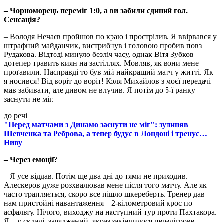
– Чорноморець переміг 1:0, а ви забили єдиний гол.
Сенсація?
– Володя Нечаєв пройшов по краю і прострілив. Я ввірвався у
штрафний майданчик, вистрибнув і головою пробив повз
Рудакова. Відтоді минуло безліч часу, однак Вітя Зубков
дотепер травить киян на застіллях. Мовляв, як вони мене
проґавили. Насправді то був мій найкращий матч у житті. Як
я носився! Від воріт до воріт! Коля Михайлов з моєї передачі
мав забивати, але дивом не влучив. Я потім до 5-ї ранку
заснути не міг.
до речі
"Перед матчами з Динамо заснути не міг": зупиняв
Шевченка та Реброва, а тепер будує в Лондоні і тренує…
Ниву
– Через емоції?
– Я усе віддав. Потім ще два дні до тями не приходив.
Алескеров дуже розхвалював мене після того матчу. Але як
часто трапляється, скоро все пішло шкереберть. Тренер дав
нам пристойні навантаження – 2-кілометровий крос по
асфальту. Нічого, виходжу на наступний тур проти Пахтакора.
Я – у складі, заряджений, якраз закінчилося передігрове