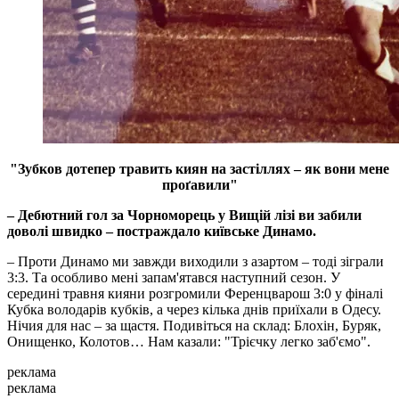
"Зубков дотепер травить киян на застіллях – як вони мене
проґавили"
– Дебютний гол за Чорноморець у Вищій лізі ви забили
доволі швидко – постраждало київське Динамо.
– Проти Динамо ми завжди виходили з азартом – тоді зіграли
3:3. Та особливо мені запам'ятався наступний сезон. У
середині травня кияни розгромили Ференцварош 3:0 у фіналі
Кубка володарів кубків, а через кілька днів приїхали в Одесу.
Нічия для нас – за щастя. Подивіться на склад: Блохін, Буряк,
Онищенко, Колотов… Нам казали: "Трієчку легко заб'ємо".
реклама
реклама