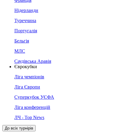
Франція
Нідерланди
Туреччина
Португалія
Бельгія
МЛС
Саудівська Аравія
Єврокубки
Ліга чемпіонів
Ліга Європи
Суперкубок УЄФА
Ліга конференцій
ЛЧ - Top News
До всіх турнірів