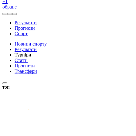
+
1
обране
Результати
Прогнози
Спорт
Новини спорту
Результати
Турніри
Статті
Прогнози
Трансфери
топ