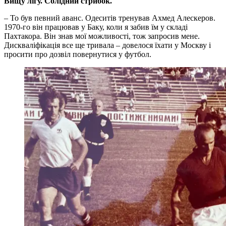
Вищу лігу. Солідний стрибок.
– То був певний аванс. Одеситів тренував Ахмед Алескеров.
1970-го він працював у Баку, коли я забив їм у складі
Пахтакора. Він знав мої можливості, тож запросив мене.
Дискваліфікація все ще тривала – довелося їхати у Москву і
просити про дозвіл повернутися у футбол.