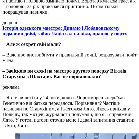
я набігаю і головою замикаю подачі. Воротар кулаком грає, а я
– головою. За рік прокачався пристойно. Потім тільки
покращував навички.
до речі
Історія одеського маестро: Динамо і Лобановському
відмовив двічі, забив Лаціо гол на віки, працює у порту
– Але ж секрет свій мали?
– Важливо вистрибнути у правильній точці, розрахувати політ
м'яча.
– Зачіскою ви схожі на маестро другого поверху Віталія
Старухіна з Шахтаря. Вас не порівнювали?
реклама
– Я почав лисіти у 24 роки, коли в Чорноморець переїхав.
Генетично від батька передалося. Порівняння? Частіше
називали не Старухіним, а Гжегожем Лято. Якось приїхав у
Польщу, так місцеві журналісти подумали, що я – справжній
Лято. У готелі натовп оточив мене і давай запитання ставити:
"Лято, Лято…"