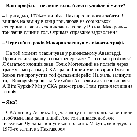
– Ваш профіль – не лише голи. Асисти улюблені маєте?
– Пригадую, 1974-го ми ніяк Шахтарю не могли забити. Я
вийшов на заміну в кінці гри, зібрав на собі кількох
суперників і черпачок виклав на голову Володі Макарову –
той забив єдиний гол. Отримав справжнє задоволення.
– Через п'ять років Макаров загинув у авіакатастрофі.
– На той момент я закінчував у рівненському Авангарді.
Прокинулися зранку, а нам тренер каже: "Пахтакор розбився".
Я багатьох хлопців знав. Толік Могильний не полетів через
травму – ми разом у СКА грали. Інший мій товариш Туляган
Ісаков теж пропустив той фатальний рейс. На жаль, загинули
тоді Володя Федоров та Михайло Ан, з якими я перетинався.
А Вітя Чуркін? Ми у СКА разом грали. І там трапилася дивна
історія.
– Яка?
– СКА літав у Африку. Під час злету в нашого літака виникли
проблеми, нам дали інший. Але той випадок добряче
перелякав Чуркіна і він уникав польотів. Мабуть, як відчував –
1979-го загинув з Пахтакором.