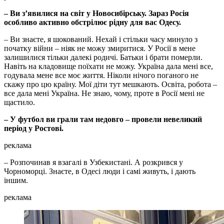
– Ви з’явилися на світ у Новосибірську. Зараз Росія
особливо активно обстрілює рідну для вас Одесу.
– Ви знаєте, я шокований. Нехай і стільки часу минуло з
початку війни – ніяк не можу змиритися. У Росії в мене
залишилися тільки далекі родичі. Батьки і брати померли.
Навіть на кладовище поїхати не можу. Україна дала мені все,
годувала мене все моє життя. Ніколи нічого поганого не
скажу про цю країну. Мої діти тут мешкають. Освіта, робота –
все дала мені Україна. Не знаю, чому, проте в Росії мені не
щастило.
– У футбол ви грали там недовго – провели невеликий
період у Ростові.
реклама
– Розпочинав я взагалі в Узбекистані. А розкрився у
Чорноморці. Знаєте, в Одесі люди і самі живуть, і дають
іншим.
реклама