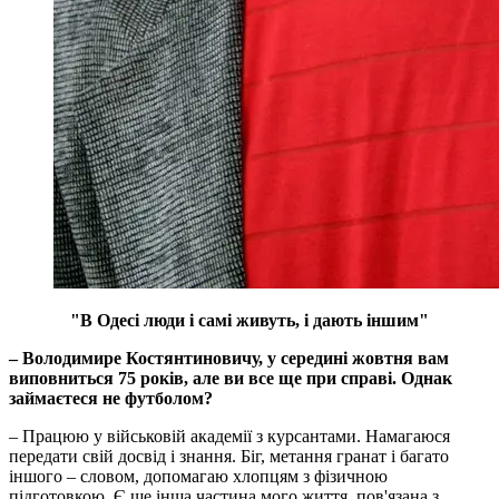
"В Одесі люди і самі живуть, і дають іншим"
– Володимире Костянтиновичу, у середині жовтня вам
виповниться 75 років, але ви все ще при справі. Однак
займаєтеся не футболом?
– Працюю у військовій академії з курсантами. Намагаюся
передати свій досвід і знання. Біг, метання гранат і багато
іншого – словом, допомагаю хлопцям з фізичною
підготовкою. Є ще інша частина мого життя, пов'язана з