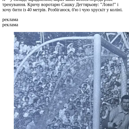
тренування. Кричу воротарю Сашку Дегтярьову: "Лови!" і
хочу бити із 40 метрів. Розбігаюся, б'ю і чую хрускіт у коліні.
реклама
реклама