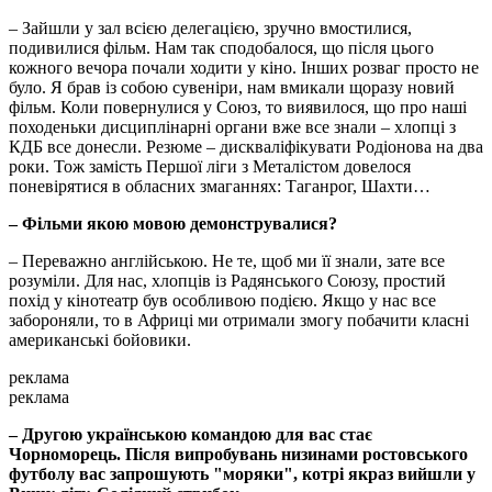
– Зайшли у зал всією делегацією, зручно вмостилися,
подивилися фільм. Нам так сподобалося, що після цього
кожного вечора почали ходити у кіно. Інших розваг просто не
було. Я брав із собою сувеніри, нам вмикали щоразу новий
фільм. Коли повернулися у Союз, то виявилося, що про наші
походеньки дисциплінарні органи вже все знали – хлопці з
КДБ все донесли. Резюме – дискваліфікувати Родіонова на два
роки. Тож замість Першої ліги з Металістом довелося
поневірятися в обласних змаганнях: Таганрог, Шахти…
– Фільми якою мовою демонструвалися?
– Переважно англійською. Не те, щоб ми її знали, зате все
розуміли. Для нас, хлопців із Радянського Союзу, простий
похід у кінотеатр був особливою подією. Якщо у нас все
забороняли, то в Африці ми отримали змогу побачити класні
американські бойовики.
реклама
реклама
– Другою українською командою для вас стає
Чорноморець. Після випробувань низинами ростовського
футболу вас запрошують "моряки", котрі якраз вийшли у