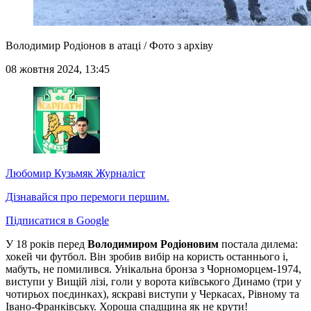
Володимир Родіонов в атаці / Фото з архіву
08 жовтня 2024, 13:45
Любомир Кузьмяк
Журналіст
Дізнавайся про перемоги першим.
Підписатися в Google
У 18 років перед
Володимиром Родіоновим
постала дилема:
хокей чи футбол. Він зробив вибір на користь останнього і,
мабуть, не помилився. Унікальна бронза з Чорноморцем-1974,
виступи у Вищій лізі, голи у ворота київського Динамо (три у
чотирьох поєдинках), яскраві виступи у Черкасах, Рівному та
Івано-Франківську. Хороша спадщина як не крути!