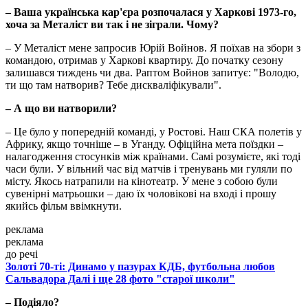
– Ваша українська кар'єра розпочалася у Харкові 1973-го,
хоча за Металіст ви так і не зіграли. Чому?
– У Металіст мене запросив Юрій Войнов. Я поїхав на збори з
командою, отримав у Харкові квартиру. До початку сезону
залишався тиждень чи два. Раптом Войнов запитує: "Володю,
ти що там натворив? Тебе дискваліфікували".
– А що ви натворили?
– Це було у попередній команді, у Ростові. Наш СКА полетів у
Африку, якщо точніше – в Уганду. Офіційна мета поїздки –
налагодження стосунків між країнами. Самі розумієте, які тоді
часи були. У вільний час від матчів і тренувань ми гуляли по
місту. Якось натрапили на кінотеатр. У мене з собою були
сувенірні матрьошки – даю їх чоловікові на вході і прошу
якийсь фільм ввімкнути.
реклама
реклама
до речі
Золоті 70-ті: Динамо у пазурах КДБ, футбольна любов
Сальвадора Далі і ще 28 фото "старої школи"
– Подіяло?