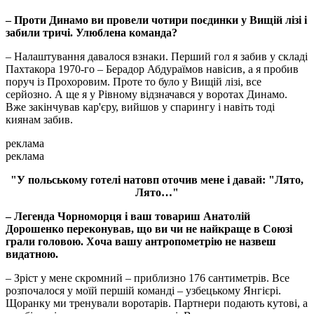
– Проти Динамо ви провели чотири поєдинки у Вищій лізі і
забили тричі. Улюблена команда?
– Налаштування давалося взнаки. Перший гол я забив у складі
Пахтакора 1970-го – Берадор Абдураїмов навісив, а я пробив
поруч із Прохоровим. Проте то було у Вищій лізі, все
серйозно. А ще я у Рівному відзначався у воротах Динамо.
Вже закінчував кар'єру, вийшов у спарингу і навіть тоді
киянам забив.
реклама
реклама
"У польському готелі натовп оточив мене і давай: "Лято,
Лято…"
– Легенда Чорноморця і ваш товариш Анатолій
Дорошенко переконував, що ви чи не найкраще в Союзі
грали головою. Хоча вашу антропометрію не назвеш
видатною.
– Зріст у мене скромний – приблизно 176 сантиметрів. Все
розпочалося у моїй першій команді – узбецькому Янгієрі.
Щоранку ми тренували воротарів. Партнери подають кутові, а