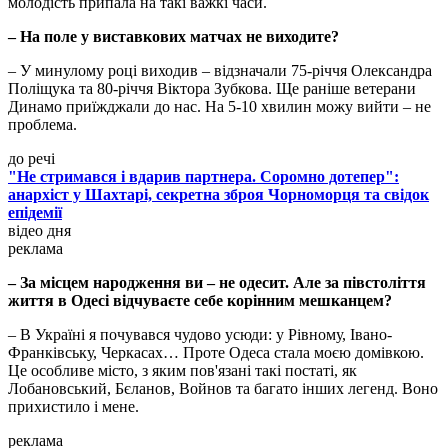
молодість припала на такі важкі часи.
– На поле у виставкових матчах не виходите?
– У минулому році виходив – відзначали 75-річчя Олександра
Поліщука та 80-річчя Віктора Зубкова. Ще раніше ветерани
Динамо приїжджали до нас. На 5-10 хвилин можу вийти – не
проблема.
до речі
"Не стримався і вдарив партнера. Соромно дотепер":
анархіст у Шахтарі, секретна зброя Чорноморця та свідок
епідемії
відео дня
реклама
– За місцем народження ви – не одесит. Але за півстоліття
життя в Одесі відчуваєте себе корінним мешканцем?
– В Україні я почувався чудово усюди: у Рівному, Івано-
Франківську, Черкасах… Проте Одеса стала моєю домівкою.
Це особливе місто, з яким пов'язані такі постаті, як
Лобановський, Бєланов, Войнов та багато інших легенд. Воно
прихистило і мене.
реклама