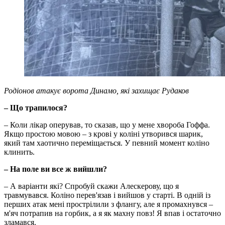
Родіонов атакує ворота Динамо, які захищає Рудаков
– Що трапилося?
– Коли лікар оперував, то сказав, що у мене хвороба Гоффа.
Якщо простою мовою – з крові у коліні утворився шарик,
який там хаотично переміщається. У певний момент коліно
клинить.
– На поле ви все ж вийшли?
– А варіанти які? Спробуй скажи Алескерову, що я
травмувався. Коліно перев'язав і вийшов у старті. В одній із
перших атак мені прострілили з флангу, але я промахнувся –
м'яч потрапив на горбик, а я як махну повз! Я впав і остаточно
зламався.