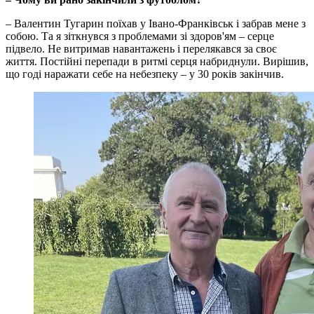
– Валентин Тугарин поїхав у Івано-Франківськ і забрав мене з
собою. Та я зіткнувся з проблемами зі здоров'ям – серце
підвело. Не витримав навантажень і перелякався за своє
життя. Постійні перепади в ритмі серця набриднули. Вирішив,
що годі наражати себе на небезпеку – у 30 років закінчив.