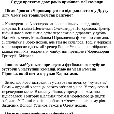
"Суддя протягом двох років прибивав мої команди"
– Після бронзи з Чорноморцем ви відправляєтеся у Другу
лігу. Чому все трапилося так раптово?
– Конкуренція. Алескеров запросив кількох нападників,
зокрема, Віталіка Шевченка і Олександра Погорєлова. Тренер
ніби й давав мені шанс, утім переважно відправляв у дубль.
Натомість мене, Михайлова і Прокопенка фактично списали.
Я спочатку в Зорю поїхав, але там не склалося. Тоді у Черкаси
мене запросив одеський тренер Борис Усенко – нас зібралося
кілька земляків, зокрема, й майбутній президент Чорноморця
Григорій Бібергал.
– Іншого майбутнього президента футбольного клубу ви
зустріли у наступній команді. Маю на увазі Романа
Гірника, який потім керував Карпатами.
– Знаю, що його застрелили у Львові на початку "нульових".
Рома – чудовий хлопець, багато забивав у нас. У тому сезоні
перевершив мене. Взагалі у Рівному прекрасна команда
підібралася. Григорія Шаламая потім в Чорноморець звідти
забрали. У Гриші техніка і робота з м'ячем на високому рівні.
Захисник Володя Устинов також в Одесу поїхав.
– Чому ви рано закінчили з футболом?