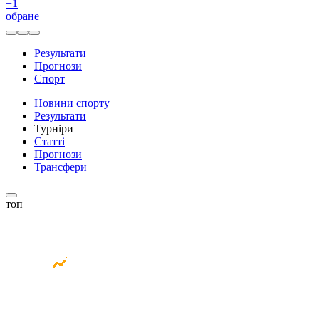
+
1
обране
Результати
Прогнози
Спорт
Новини спорту
Результати
Турніри
Статті
Прогнози
Трансфери
топ