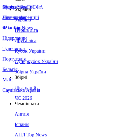
Збірна України
Італія
Суперкубок УЄФА
Україна
Німеччина
Ліга конференцій
Україна
Франція
ЛЧ - Top News
Перша ліга
Нідерланди
Друга ліга
Туреччина
Кубок України
Португалія
Суперкубок України
Бельгія
Збірна України
Збірні
МЛС
Ліга націй
Саудівська Аравія
ЧС 2026
Чемпіонати
Англія
Іспанія
АПЛ Top News