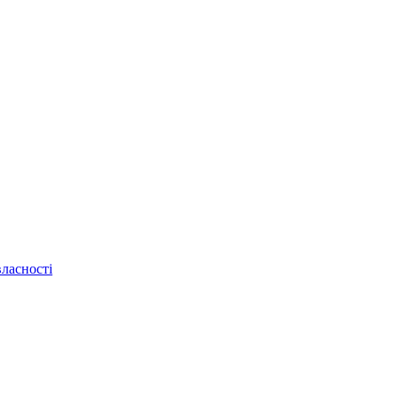
ласності