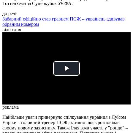
Тоттенхема за Суперкубок УЄФА.
до речі
Забарний офіційно став гравцем ПСЖ – українець здивував
обраним номером
відео дня
Play
Video
реклама
Найбільше уваги привернуло спілкування українця з Луїсом
Енріке – головний тренер ПСЖ активно щось розповідав
своєму новому захиснику. Також Ілля взяв участь у "рондо" –