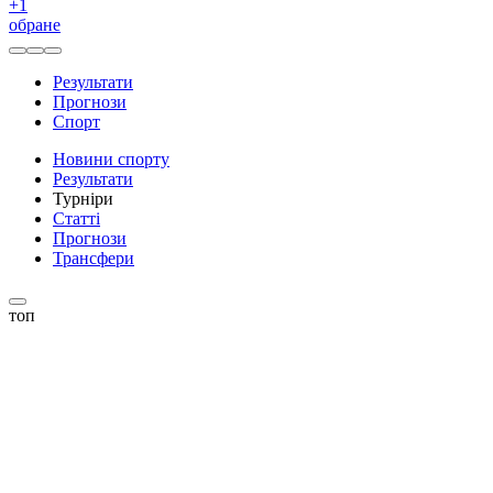
+
1
обране
Результати
Прогнози
Спорт
Новини спорту
Результати
Турніри
Статті
Прогнози
Трансфери
топ