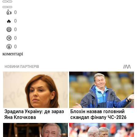
️👍
0
️🔥
0
️😄
0
️😢
0
️🤬
0
коментарі