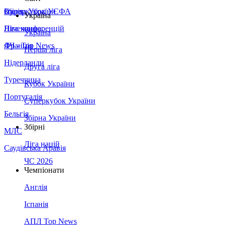
Збірна України
Італія
Суперкубок УЄФА
Україна
Німеччина
Ліга конференцій
Україна
Франція
ЛЧ - Top News
Перша ліга
Нідерланди
Друга ліга
Туреччина
Кубок України
Португалія
Суперкубок України
Бельгія
Збірна України
Збірні
МЛС
Ліга націй
Саудівська Аравія
ЧС 2026
Чемпіонати
Англія
Іспанія
АПЛ Top News