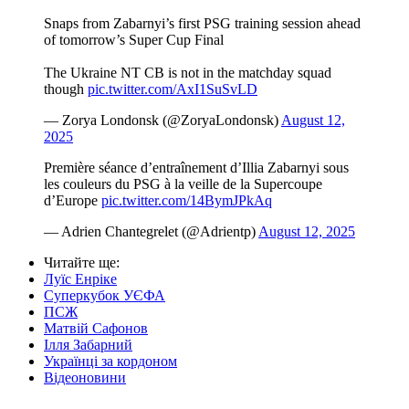
Snaps from Zabarnyi’s first PSG training session ahead
of tomorrow’s Super Cup Final
The Ukraine NT CB is not in the matchday squad
though
pic.twitter.com/AxI1SuSvLD
— Zorya Londonsk (@ZoryaLondonsk)
August 12,
2025
Première séance d’entraînement d’Illia Zabarnyi sous
les couleurs du PSG à la veille de la Supercoupe
d’Europe
pic.twitter.com/14BymJPkAq
— Adrien Chantegrelet (@Adrientp)
August 12, 2025
Читайте ще
:
Луїс Енріке
Суперкубок УЄФА
ПСЖ
Матвій Сафонов
Ілля Забарний
Українці за кордоном
Відеоновини