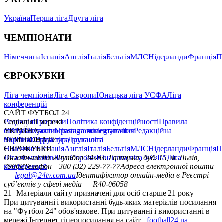
Україна
Перша ліга
Друга ліга
ЧЕМПІОНАТИ
Німеччина
Іспанія
Англія
Італія
Бельгія
МЛС
Нідерланди
Франція
П
ЄВРОКУБКИ
Ліга чемпіонів
Ліга Європи
Юнацька ліга УЄФА
Ліга
конференцій
САЙТ ФУТБОЛ 24
Редакція
Соціальні мережі
Прогнози
Політика конфіденційності
Правила
сайту
facebook
УКРАЇНА
Контакти
x
youtube
Правила коментування
instagram
telegram
viber
Редакційна
політика
Україна
ЧЕМПІОНАТИ
Перша ліга
Структура власності
Друга ліга
Німеччина
ЄВРОКУБКИ
Іспанія
Англія
Італія
Бельгія
МЛС
Нідерланди
Франція
П
Ліга чемпіонів
Онлайн-медіа «Футбол 24»
Ліга Європи
Юнацька ліга УЄФА
пл. Галицька, буд. 15, м. Львів,
Ліга
конференцій
79008
Телефон +380 (32) 229-77-77
Адреса електронної пошти
—
legal@24tv.com.ua
Ідентифікатор онлайн-медіа в Реєстрі
суб’єктів у сфері медіа — R40-06058
21+
Матеріали сайту призначені для осіб старше 21 року
При цитуванні і використанні будь-яких матеріалів посилання
на "Футбол 24" обов'язкове. При цитуванні і використанні в
мережі Інтернет гіперпосилання на сайт
football24.ua