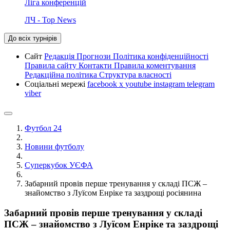
Ліга конференцій
ЛЧ - Top News
До всіх турнірів
Сайт
Редакція
Прогнози
Політика конфіденційності
Правила сайту
Контакти
Правила коментування
Редакційна політика
Структура власності
Соціальні мережі
facebook
x
youtube
instagram
telegram
viber
Футбол 24
Новини футболу
Суперкубок УЄФА
Забарний провів перше тренування у складі ПСЖ –
знайомство з Луїсом Енріке та заздрощі росіянина
Забарний провів перше тренування у складі
ПСЖ – знайомство з Луїсом Енріке та заздрощі