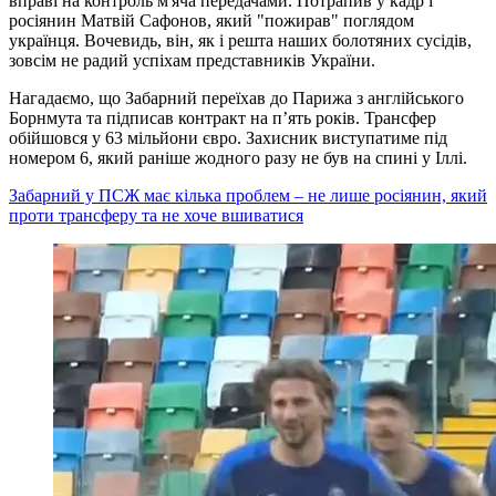
вправі на контроль м'яча передачами. Потрапив у кадр і
росіянин Матвій Сафонов, який "пожирав" поглядом
українця. Вочевидь, він, як і решта наших болотяних сусідів,
зовсім не радий успіхам представників України.
Нагадаємо, що Забарний переїхав до Парижа з англійського
Борнмута та підписав контракт на п’ять років. Трансфер
обійшовся у 63 мільйони євро. Захисник виступатиме під
номером 6, який раніше жодного разу не був на спині у Іллі.
Забарний у ПСЖ має кілька проблем – не лише росіянин, який
проти трансферу та не хоче вшиватися