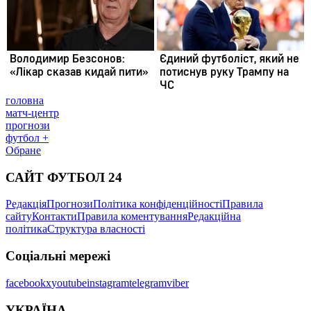
головна
матч-центр
прогнози
футбол +
Обране
САЙТ ФУТБОЛ 24
Редакція
Прогнози
Політика конфіденційності
Правила
сайту
Контакти
Правила коментування
Редакційна
політика
Структура власності
Соціальні мережі
facebook
x
youtube
instagram
telegram
viber
УКРАЇНА