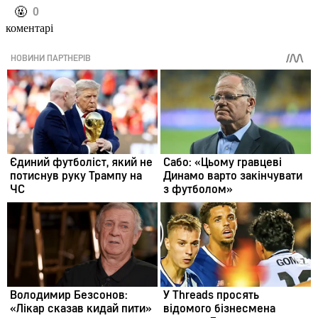
️🤬
0
коментарі