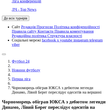
Ліга конференцій
ЛЧ - Top News
До всіх турнірів
Сайт
Редакція
Прогнози
Політика конфіденційності
Правила сайту
Контакти
Правила коментування
Редакційна політика
Структура власності
Соціальні мережі
facebook
x
youtube
instagram
telegram
viber
Футбол 24
Новини футболу
Перша ліга
Чорноморець обіграв ЮКСА з дебютом легенди
Динамо, Лівий Берег переслідує одеситів на вершині
Чорноморець обіграв ЮКСА з дебютом легенди
Динамо, Лівий Берег переслідує одеситів на