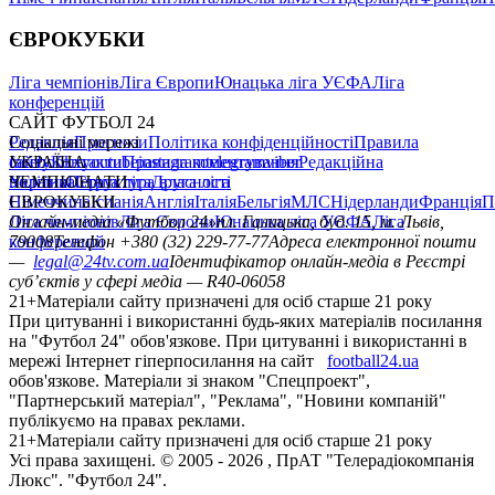
ЄВРОКУБКИ
Ліга чемпіонів
Ліга Європи
Юнацька ліга УЄФА
Ліга
конференцій
САЙТ ФУТБОЛ 24
Редакція
Соціальні мережі
Прогнози
Політика конфіденційності
Правила
сайту
facebook
УКРАЇНА
Контакти
x
youtube
Правила коментування
instagram
telegram
viber
Редакційна
політика
Україна
ЧЕМПІОНАТИ
Перша ліга
Структура власності
Друга ліга
Німеччина
ЄВРОКУБКИ
Іспанія
Англія
Італія
Бельгія
МЛС
Нідерланди
Франція
П
Ліга чемпіонів
Онлайн-медіа «Футбол 24»
Ліга Європи
Юнацька ліга УЄФА
пл. Галицька, буд. 15, м. Львів,
Ліга
конференцій
79008
Телефон +380 (32) 229-77-77
Адреса електронної пошти
—
legal@24tv.com.ua
Ідентифікатор онлайн-медіа в Реєстрі
суб’єктів у сфері медіа — R40-06058
21+
Матеріали сайту призначені для осіб старше 21 року
При цитуванні і використанні будь-яких матеріалів посилання
на "Футбол 24" обов'язкове. При цитуванні і використанні в
мережі Інтернет гіперпосилання на сайт
football24.ua
обов'язкове. Матеріали зі знаком "Спецпроект",
"Партнерський матеріал", "Реклама", "Новини компаній"
публікуємо на правах реклами.
21+
Матеріали сайту призначені для осіб старше 21 року
Усi права захищенi. © 2005 -
2026
, ПрАТ "Телерадіокомпанія
Люкс". "Футбол 24".