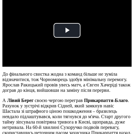
Play
Video
До фінального свистка жодна з команд більше не зуміла
відзначитися, тож Чорноморець здобув мінімальну перемогу.
Ярослав Ракицький провів увесь матч, а Євген Хачеріді також
дограв до кінця, вийшовши на заміну після перерви.
А
Лівий Берег
своєю чергою переграв
Прикарпаття-Благо
.
Рахунок у зустрічі відкрив Сідней, який замкнув навіс
Шастала зі штрафного ціною пошкодження – бразилець
невдало підлаштувався, коли тягнувся до м'яча. Старт другого
тайму зіпсувала повітряна тривога в Києві, щоправда, дуже
нетривала. На 60-й хвилині Сухоручко подвоїв перевагу,
скориставшись неточним пасом захисника Прикарпаття назад,