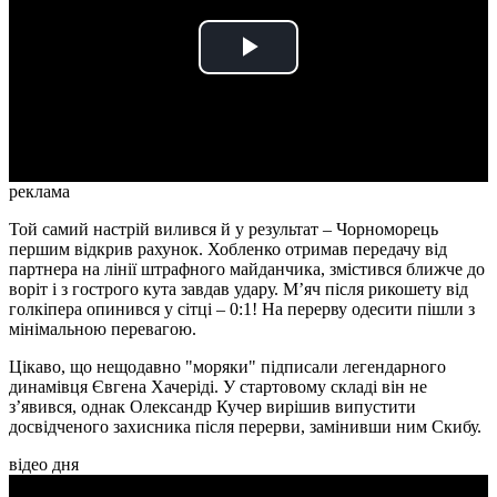
Play
Video
реклама
Той самий настрій вилився й у результат – Чорноморець
першим відкрив рахунок. Хобленко отримав передачу від
партнера на лінії штрафного майданчика, змістився ближче до
воріт і з гострого кута завдав удару. М’яч після рикошету від
голкіпера опинився у сітці – 0:1! На перерву одесити пішли з
мінімальною перевагою.
Цікаво, що нещодавно "моряки" підписали легендарного
динамівця Євгена Хачеріді. У стартовому складі він не
з’явився, однак Олександр Кучер вирішив випустити
досвідченого захисника після перерви, замінивши ним Скибу.
відео дня