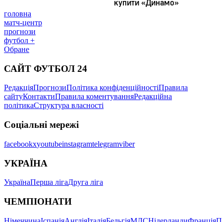
головна
матч-центр
прогнози
футбол +
Обране
САЙТ ФУТБОЛ 24
Редакція
Прогнози
Політика конфіденційності
Правила
сайту
Контакти
Правила коментування
Редакційна
політика
Структура власності
Соціальні мережі
facebook
x
youtube
instagram
telegram
viber
УКРАЇНА
Україна
Перша ліга
Друга ліга
ЧЕМПІОНАТИ
Німеччина
Іспанія
Англія
Італія
Бельгія
МЛС
Нідерланди
Франція
П