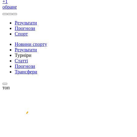
+
1
обране
Результати
Прогнози
Спорт
Новини спорту
Результати
Турніри
Статті
Прогнози
Трансфери
топ