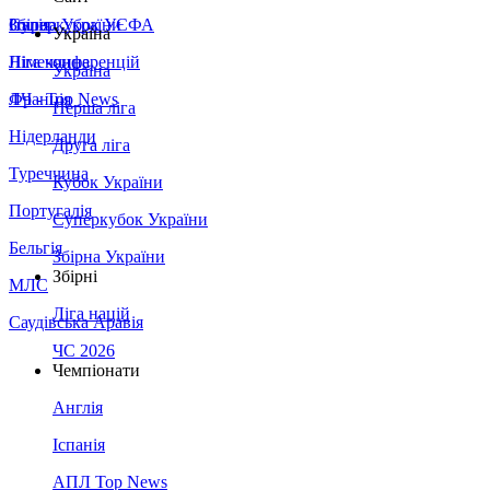
Збірна України
Італія
Суперкубок УЄФА
Україна
Німеччина
Ліга конференцій
Україна
Франція
ЛЧ - Top News
Перша ліга
Нідерланди
Друга ліга
Туреччина
Кубок України
Португалія
Суперкубок України
Бельгія
Збірна України
Збірні
МЛС
Ліга націй
Саудівська Аравія
ЧС 2026
Чемпіонати
Англія
Іспанія
АПЛ Top News