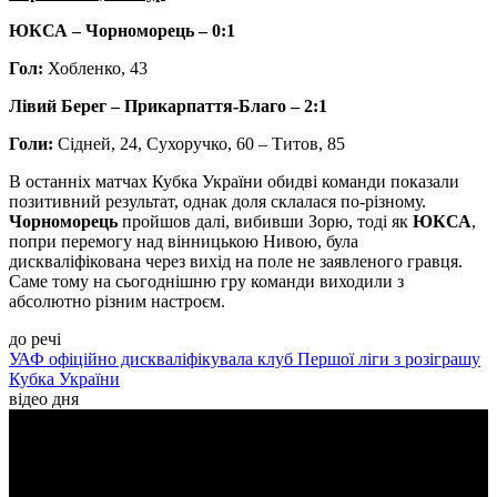
ЮКСА – Чорноморець – 0:1
Гол:
Хобленко, 43
Лівий Берег – Прикарпаття-Благо – 2:1
Голи:
Сідней, 24, Сухоручко, 60 – Титов, 85
В останніх матчах Кубка України обидві команди показали
позитивний результат, однак доля склалася по-різному.
Чорноморець
пройшов далі, вибивши Зорю, тоді як
ЮКСА
,
попри перемогу над вінницькою Нивою, була
дискваліфікована через вихід на поле не заявленого гравця.
Саме тому на сьогоднішню гру команди виходили з
абсолютно різним настроєм.
до речі
УАФ офіційно дискваліфікувала клуб Першої ліги з розіграшу
Кубка України
відео дня