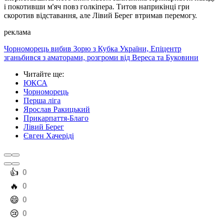
і покотивши м'яч повз голкіпера. Титов наприкінці гри
скоротив відставання, але Лівий Берег втримав перемогу.
реклама
Чорноморець вибив Зорю з Кубка України, Епіцентр
зганьбився з аматорами, розгроми від Вереса та Буковини
Читайте ще
:
ЮКСА
Чорноморець
Перша ліга
Ярослав Ракицький
Прикарпаття-Благо
Лівий Берег
Євген Хачеріді
️👍
0
️🔥
0
️😄
0
️😢
0