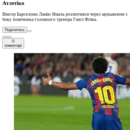
Атлетіко
Вінгер Барселони Ламін Ямаль розлютився через зауваження з
боку помічника головного тренера Гансі Фліка.
Поділитись
0
коментарі