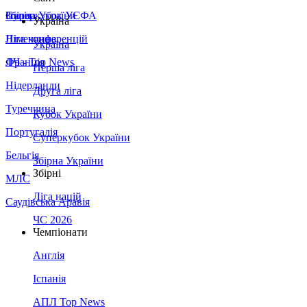
Збірна України
Італія
Суперкубок УЄФА
Україна
Німеччина
Ліга конференцій
Україна
Франція
ЛЧ - Top News
Перша ліга
Нідерланди
Друга ліга
Туреччина
Кубок України
Португалія
Суперкубок України
Бельгія
Збірна України
Збірні
МЛС
Ліга націй
Саудівська Аравія
ЧС 2026
Чемпіонати
Англія
Іспанія
АПЛ Top News