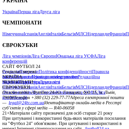
УКРАЇНА
Україна
Перша ліга
Друга ліга
ЧЕМПІОНАТИ
Німеччина
Іспанія
Англія
Італія
Бельгія
МЛС
Нідерланди
Франція
П
ЄВРОКУБКИ
Ліга чемпіонів
Ліга Європи
Юнацька ліга УЄФА
Ліга
конференцій
САЙТ ФУТБОЛ 24
Редакція
Соціальні мережі
Прогнози
Політика конфіденційності
Правила
сайту
facebook
УКРАЇНА
Контакти
x
youtube
Правила коментування
instagram
telegram
viber
Редакційна
політика
Україна
ЧЕМПІОНАТИ
Перша ліга
Структура власності
Друга ліга
Німеччина
ЄВРОКУБКИ
Іспанія
Англія
Італія
Бельгія
МЛС
Нідерланди
Франція
П
Ліга чемпіонів
Онлайн-медіа «Футбол 24»
Ліга Європи
Юнацька ліга УЄФА
пл. Галицька, буд. 15, м. Львів,
Ліга
конференцій
79008
Телефон +380 (32) 229-77-77
Адреса електронної пошти
—
legal@24tv.com.ua
Ідентифікатор онлайн-медіа в Реєстрі
суб’єктів у сфері медіа — R40-06058
21+
Матеріали сайту призначені для осіб старше 21 року
При цитуванні і використанні будь-яких матеріалів посилання
на "Футбол 24" обов'язкове. При цитуванні і використанні в
мережі Інтернет гіперпосилання на сайт
football24.ua