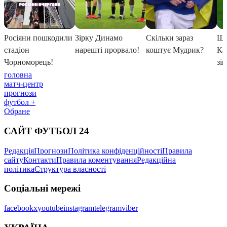
головна
матч-центр
прогнози
футбол +
Обране
САЙТ ФУТБОЛ 24
Редакція
Прогнози
Політика конфіденційності
Правила
сайту
Контакти
Правила коментування
Редакційна
політика
Структура власності
Соціальні мережі
facebook
x
youtube
instagram
telegram
viber