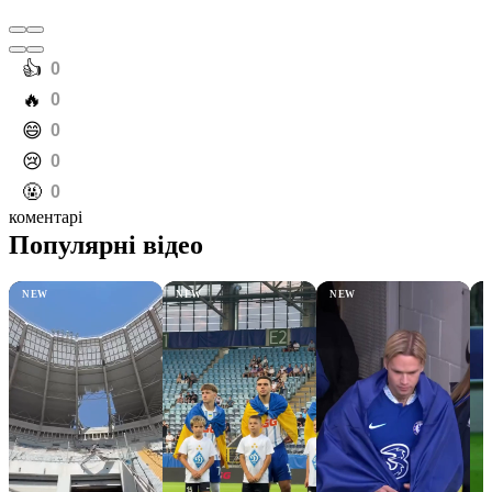
️👍
0
️🔥
0
️😄
0
️😢
0
️🤬
0
коментарі