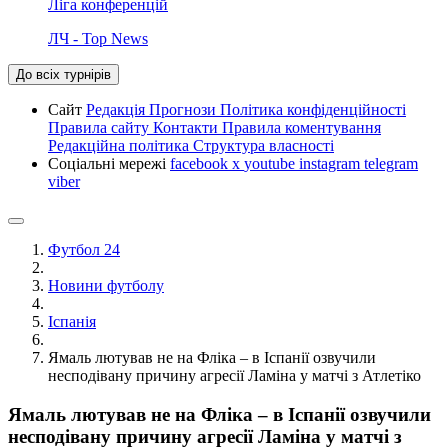
Ліга конференцій
ЛЧ - Top News
До всіх турнірів
Сайт
Редакція
Прогнози
Політика конфіденційності
Правила сайту
Контакти
Правила коментування
Редакційна політика
Структура власності
Соціальні мережі
facebook
x
youtube
instagram
telegram
viber
Футбол 24
Новини футболу
Іспанія
Ямаль лютував не на Фліка – в Іспанії озвучили
несподівану причину агресії Ламіна у матчі з Атлетіко
Ямаль лютував не на Фліка – в Іспанії озвучили
несподівану причину агресії Ламіна у матчі з