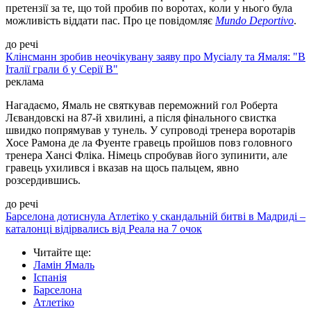
претензії за те, що той пробив по воротах, коли у нього була
можливість віддати пас. Про це повідомляє
Mundo Deportivo
.
до речі
Клінсманн зробив неочікувану заяву про Мусіалу та Ямаля: "В
Італії грали б у Серії B"
реклама
Нагадаємо, Ямаль не святкував переможний гол Роберта
Лєвандовскі на 87-й хвилині, а після фінального свистка
швидко попрямував у тунель. У супроводі тренера воротарів
Хосе Рамона де ла Фуенте гравець пройшов повз головного
тренера Хансі Фліка. Німець спробував його зупинити, але
гравець ухилився і вказав на щось пальцем, явно
розсердившись.
до речі
Барселона дотиснула Атлетіко у скандальній битві в Мадриді –
каталонці відірвались від Реала на 7 очок
Читайте ще
:
Ламін Ямаль
Іспанія
Барселона
Атлетіко