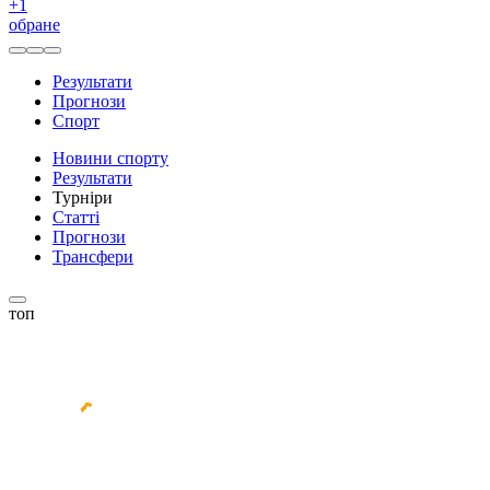
+
1
обране
Результати
Прогнози
Спорт
Новини спорту
Результати
Турніри
Статті
Прогнози
Трансфери
топ