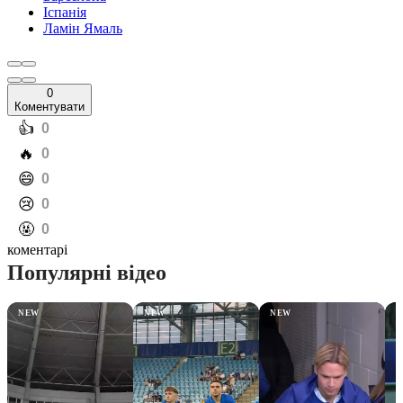
Іспанія
Ламін Ямаль
0
Коментувати
️👍
0
️🔥
0
️😄
0
️😢
0
️🤬
0
коментарі