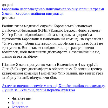
до речі
Барселона несправедливо звинуватила збірну Іспанії в травмі
Ямаля – сторони знайшли винуватця
реклама
Раніше глава медичної служби Королівської іспанської
футбольної федерації (RFEF) Клаудіо Васкес і фізіотерапевт
Хав'єр Галан, відповідальний за контроль за здоров'ям
футболістів Барселони в національній команді, зв'язувалися з
"блаугранас". Вони підтвердили, що Ямаль відчуває біль і не
тренується. Вони також повідомили, що гравцеві ввели
вольтарен, щоб полегшити дискомфорт. Незважаючи на це,
Ламін зіграв за збірну.
Пізніше Ямаль пропустив матч з Валенсією в 4-му турі Ла
Ліги (6:0) через дискомфорт в області паху. Головний тренер
каталонської команди Ганс-Дітер Флік заявив, що вінгер грав
за збірну Іспанії, відчуваючи біль.
Атлетіко вперше переміг у сезоні, Хетафе прибив екс-команду
Луніна за 5 хвилин, перша поразка Атлетіка
Читайте ще
:
Іспанія
Барселона