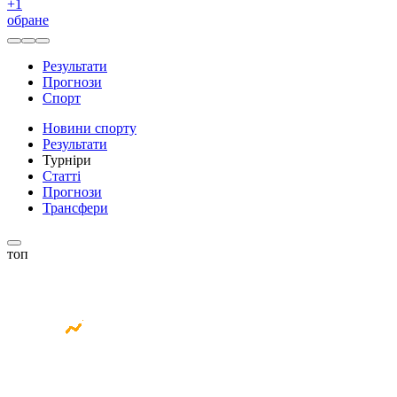
+
1
обране
Результати
Прогнози
Спорт
Новини спорту
Результати
Турніри
Статті
Прогнози
Трансфери
топ