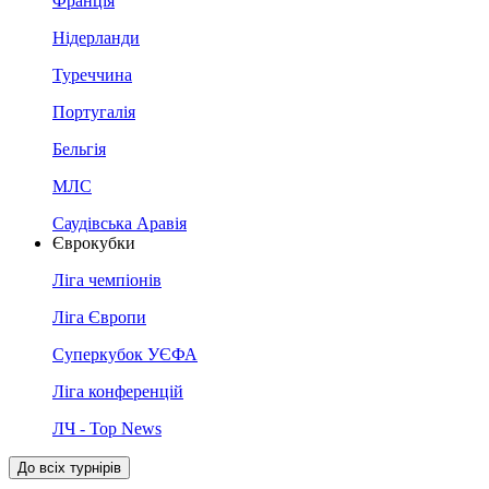
Франція
Нідерланди
Туреччина
Португалія
Бельгія
МЛС
Саудівська Аравія
Єврокубки
Ліга чемпіонів
Ліга Європи
Суперкубок УЄФА
Ліга конференцій
ЛЧ - Top News
До всіх турнірів