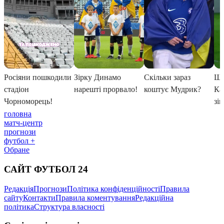
головна
матч-центр
прогнози
футбол +
Обране
САЙТ ФУТБОЛ 24
Редакція
Прогнози
Політика конфіденційності
Правила
сайту
Контакти
Правила коментування
Редакційна
політика
Структура власності