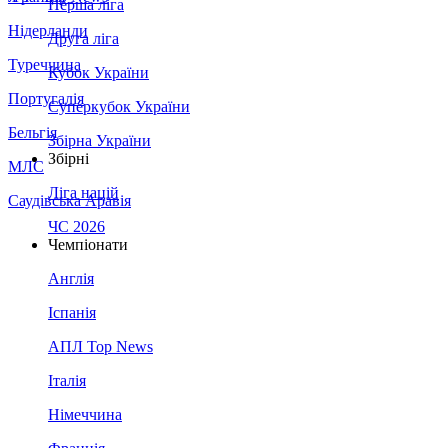
Перша ліга
Нідерланди
Друга ліга
Туреччина
Кубок України
Португалія
Суперкубок України
Бельгія
Збірна України
Збірні
МЛС
Ліга націй
Саудівська Аравія
ЧС 2026
Чемпіонати
Англія
Іспанія
АПЛ Top News
Італія
Німеччина