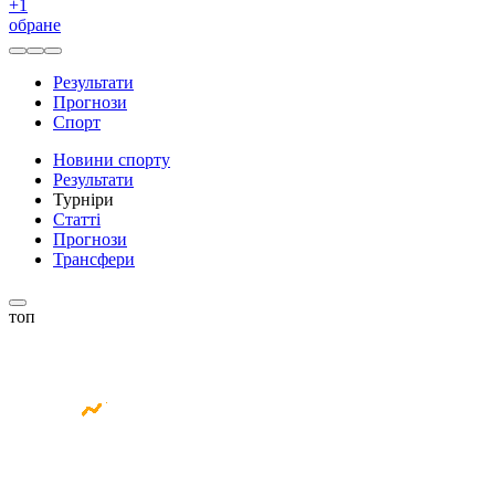
+
1
обране
Результати
Прогнози
Спорт
Новини спорту
Результати
Турніри
Статті
Прогнози
Трансфери
топ