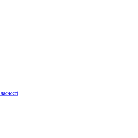
ласності