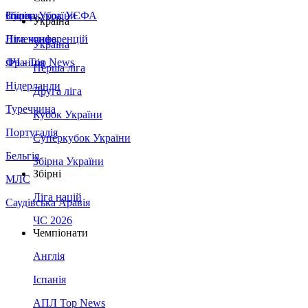
Збірна України
Італія
Суперкубок УЄФА
Україна
Німеччина
Ліга конференцій
Україна
Франція
ЛЧ - Top News
Перша ліга
Нідерланди
Друга ліга
Туреччина
Кубок України
Португалія
Суперкубок України
Бельгія
Збірна України
Збірні
МЛС
Ліга націй
Саудівська Аравія
ЧС 2026
Чемпіонати
Англія
Іспанія
АПЛ Top News