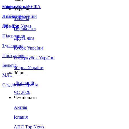
Збірна України
Італія
Суперкубок УЄФА
Україна
Німеччина
Ліга конференцій
Україна
Франція
ЛЧ - Top News
Перша ліга
Нідерланди
Друга ліга
Туреччина
Кубок України
Португалія
Суперкубок України
Бельгія
Збірна України
Збірні
МЛС
Ліга націй
Саудівська Аравія
ЧС 2026
Чемпіонати
Англія
Іспанія
АПЛ Top News