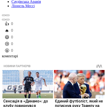
Саудівська Аравія
Ліонель Мессі
️👍
0
️🔥
0
️😄
0
️😢
0
️🤬
0
коментарі