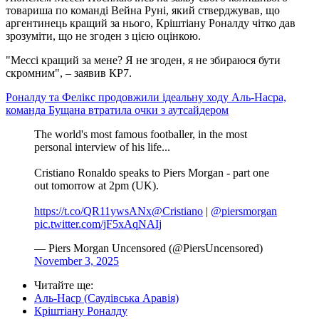
товариша по команді Вейна Руні, який стверджував, що
аргентинець кращий за нього, Кріштіану Роналду чітко дав
зрозуміти, що не згоден з цією оцінкою.
"Мессі кращий за мене? Я не згоден, я не збираюся бути
скромним", – заявив КР7.
Роналду та Фелікс продовжили ідеальну ходу Аль-Насра,
команда Бущана втратила очки з аутсайдером
The world's most famous footballer, in the most
personal interview of his life...
Cristiano Ronaldo speaks to Piers Morgan - part one
out tomorrow at 2pm (UK).
https://t.co/QR11ywsANx
@Cristiano
|
@piersmorgan
pic.twitter.com/jF5xAqNAIj
— Piers Morgan Uncensored (@PiersUncensored)
November 3, 2025
Читайте ще
:
Аль-Наср (Саудівська Аравія)
Кріштіану Роналду