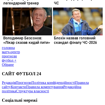
головна
матч-центр
прогнози
футбол +
Обране
САЙТ ФУТБОЛ 24
Редакція
Прогнози
Політика конфіденційності
Правила
сайту
Контакти
Правила коментування
Редакційна
політика
Структура власності
Соціальні мережі