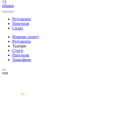
+
1
обране
Результати
Прогнози
Спорт
Новини спорту
Результати
Турніри
Статті
Прогнози
Трансфери
топ