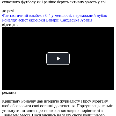
сучасного футболу як і раніше беруть активну участь у грі.
до речі
Фантастичний камбек з 0:4 у меншості, переможний дубль
Роналду, асист екс-зірки Баварії: Саудівська Аравія
відео дня
Play
Video
реклама
Кріштіану Роналду дав інтерв'ю журналісту Пірсу Моргану,
щоб обговорити свої останні досягнення. Португалець не зміг
уникнути питання про те, як він виглядає в порівнянні з
Ліонелем Мессі. Посилаючись на заяву свого колишнього