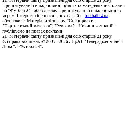
21+
Матеріали сайту призначені для осіб старше 21 року
При цитуванні і використанні будь-яких матеріалів посилання
на "Футбол 24" обов'язкове. При цитуванні і використанні в
мережі Інтернет гіперпосилання на сайт
football24.ua
обов'язкове. Матеріали зі знаком "Спецпроект",
"Партнерський матеріал", "Реклама", "Новини компаній"
публікуємо на правах реклами.
21+
Матеріали сайту призначені для осіб старше 21 року
Усi права захищенi. © 2005 -
2026
, ПрАТ "Телерадіокомпанія
Люкс". "Футбол 24".