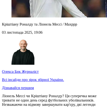
Кріштіану Роналду та Ліонель Мессі / Maxppp
03 листопада 2025, 19:06
Олекса Бик
Журналіст
Всі інсайди про зірок збірної України.
Дізнавайся першим
Ліонель Мессі чи Кріштіану Роналду? Ця суперечка може
тривати не один день серед футбольних уболівальників.
Незважаючи на відмову завершувати кар'єру, дві легенди