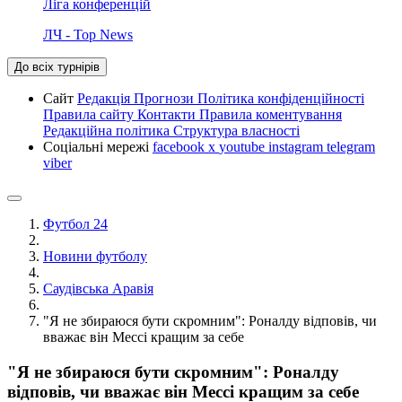
Ліга конференцій
ЛЧ - Top News
До всіх турнірів
Сайт
Редакція
Прогнози
Політика конфіденційності
Правила сайту
Контакти
Правила коментування
Редакційна політика
Структура власності
Соціальні мережі
facebook
x
youtube
instagram
telegram
viber
Футбол 24
Новини футболу
Саудівська Аравія
"Я не збираюся бути скромним": Роналду відповів, чи
вважає він Мессі кращим за себе
"Я не збираюся бути скромним": Роналду
відповів, чи вважає він Мессі кращим за себе