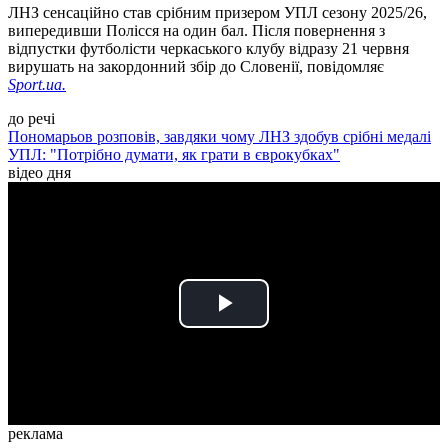
ЛНЗ сенсаційно став срібним призером УПЛ сезону 2025/26,
випередивши Полісся на один бал. Після повернення з
відпустки футболісти черкаського клубу відразу 21 червня
вирушать на закордонний збір до Словенії, повідомляє
Sport.ua.
до речі
Пономарьов розповів, завдяки чому ЛНЗ здобув срібні медалі
УПЛ: "Потрібно думати, як грати в єврокубках"
відео дня
Play
Video
реклама