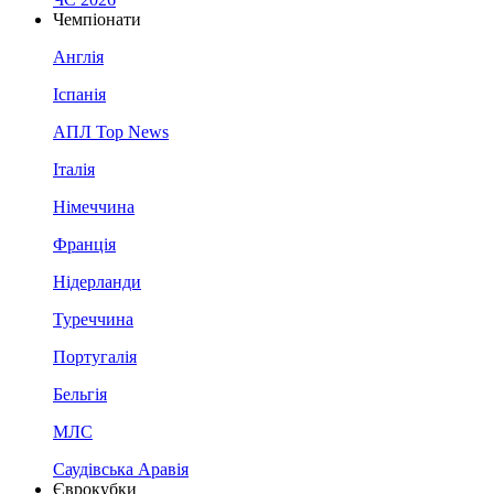
Чемпіонати
Англія
Іспанія
АПЛ Top News
Італія
Німеччина
Франція
Нідерланди
Туреччина
Португалія
Бельгія
МЛС
Саудівська Аравія
Єврокубки