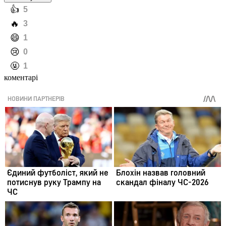
️👍
5
️🔥
3
️😄
1
️😢
0
️🤬
1
коментарі