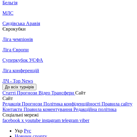
Бельгія
МЛС
Саудівська Аравія
Єврокубки
Ліга чемпіонів
Ліга Європи
Суперкубок УЄФА
Ліга конференцій
ЛЧ - Top News
До всіх турнірів
Статті
Прогнози
Відео
Трансфери
Сайт
Сайт
Редакція
Прогнози
Політика конфіденційності
Правила сайту
Контакти
Правила коментування
Редакційна політика
Соціальні мережі
facebook
x
youtube
instagram
telegram
viber
Укр
Рус
Новини спорту