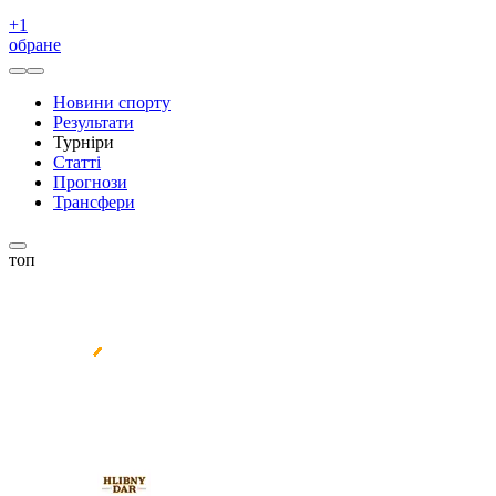
+
1
обране
Новини спорту
Результати
Турніри
Статті
Прогнози
Трансфери
топ