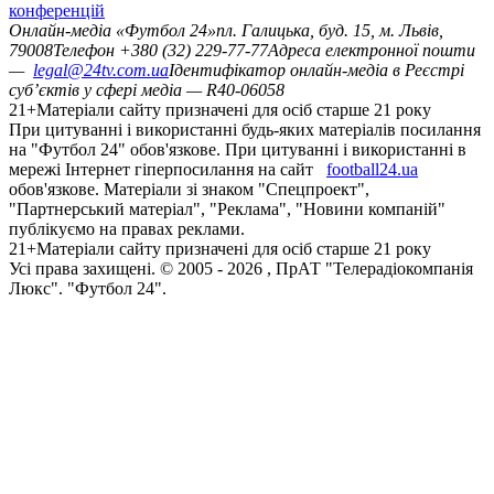
конференцій
Онлайн-медіа «Футбол 24»
пл. Галицька, буд. 15, м. Львів,
79008
Телефон +380 (32) 229-77-77
Адреса електронної пошти
—
legal@24tv.com.ua
Ідентифікатор онлайн-медіа в Реєстрі
суб’єктів у сфері медіа — R40-06058
21+
Матеріали сайту призначені для осіб старше 21 року
При цитуванні і використанні будь-яких матеріалів посилання
на "Футбол 24" обов'язкове. При цитуванні і використанні в
мережі Інтернет гіперпосилання на сайт
football24.ua
обов'язкове. Матеріали зі знаком "Спецпроект",
"Партнерський матеріал", "Реклама", "Новини компаній"
публікуємо на правах реклами.
21+
Матеріали сайту призначені для осіб старше 21 року
Усi права захищенi. © 2005 -
2026
, ПрАТ "Телерадіокомпанія
Люкс". "Футбол 24".