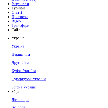
Результати
Турніри
Статті
Прогнози
Відео
Трансфери
Сайт
Україна
Україна
Перша ліга
Друга ліга
Кубок України
Суперкубок України
Збірна України
Збірні
Ліга націй
ЧС 2026