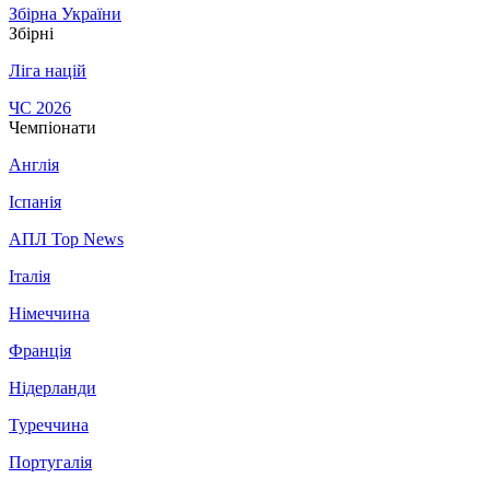
Збірна України
Збірні
Ліга націй
ЧС 2026
Чемпіонати
Англія
Іспанія
АПЛ Top News
Італія
Німеччина
Франція
Нідерланди
Туреччина
Португалія