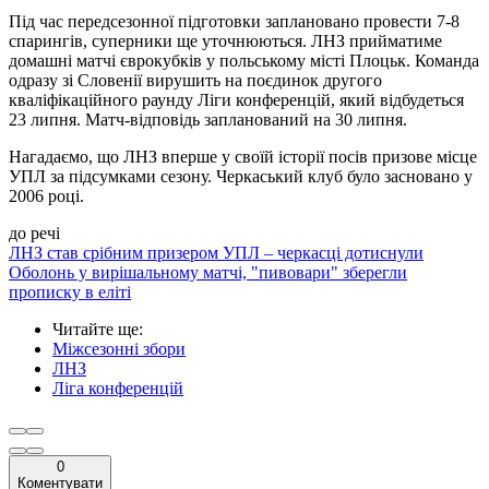
Під час передсезонної підготовки заплановано провести 7-8
спарингів, суперники ще уточнюються. ЛНЗ прийматиме
домашні матчі єврокубків у польському місті Плоцьк. Команда
одразу зі Словенії вирушить на поєдинок другого
кваліфікаційного раунду Ліги конференцій, який відбудеться
23 липня. Матч-відповідь запланований на 30 липня.
Нагадаємо, що ЛНЗ вперше у своїй історії посів призове місце
УПЛ за підсумками сезону. Черкаський клуб було засновано у
2006 році.
до речі
ЛНЗ став срібним призером УПЛ – черкасці дотиснули
Оболонь у вирішальному матчі, "пивовари" зберегли
прописку в еліті
Читайте ще
:
Міжсезонні збори
ЛНЗ
Ліга конференцій
0
Коментувати