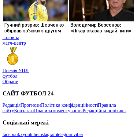
головна
матч-центр
Премія УПЛ
футбол +
Обране
САЙТ ФУТБОЛ 24
Редакція
Прогнози
Політика конфіденційності
Правила
сайту
Контакти
Правила коментування
Редакційна політика
Соціальні мережі
facebook
x
youtube
instagram
telegram
viber