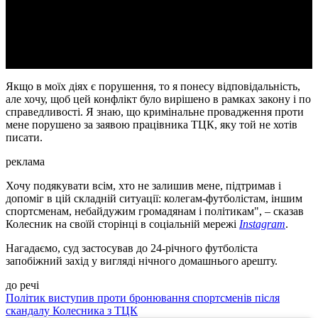
Video
Якщо в моїх діях є порушення, то я понесу відповідальність,
але хочу, щоб цей конфлікт було вирішено в рамках закону і по
справедливості. Я знаю, що кримінальне провадження проти
мене порушено за заявою працівника ТЦК, яку той не хотів
писати.
реклама
Хочу подякувати всім, хто не залишив мене, підтримав і
допоміг в цій складній ситуації: колегам-футболістам, іншим
спортсменам, небайдужим громадянам і політикам", – сказав
Колесник на своїй сторінці в соціальній мережі
Instagram
.
Нагадаємо, суд застосував до 24-річного футболіста
запобіжний захід у вигляді нічного домашнього арешту.
до речі
Політик виступив проти бронювання спортсменів після
скандалу Колесника з ТЦК