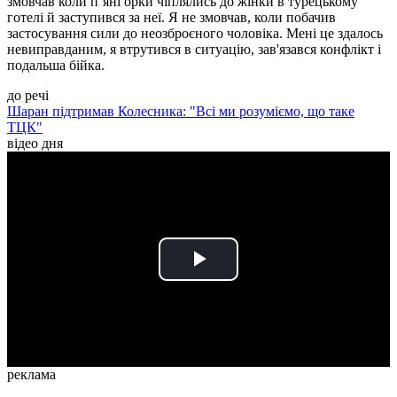
змовчав коли пʼяні орки чіплялись до жінки в турецькому
готелі й заступився за неї. Я не змовчав, коли побачив
застосування сили до неозброєного чоловіка. Мені це здалось
невиправданим, я втрутився в ситуацію, зав'язався конфлікт і
подальша бійка.
до речі
Шаран підтримав Колесника: "Всі ми розуміємо, що таке
ТЦК"
відео дня
Play
Video
реклама