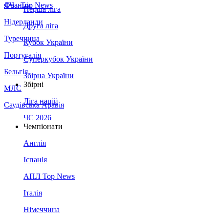
Франція
ЛЧ - Top News
Перша ліга
Нідерланди
Друга ліга
Туреччина
Кубок України
Португалія
Суперкубок України
Бельгія
Збірна України
Збірні
МЛС
Ліга націй
Саудівська Аравія
ЧС 2026
Чемпіонати
Англія
Іспанія
АПЛ Top News
Італія
Німеччина