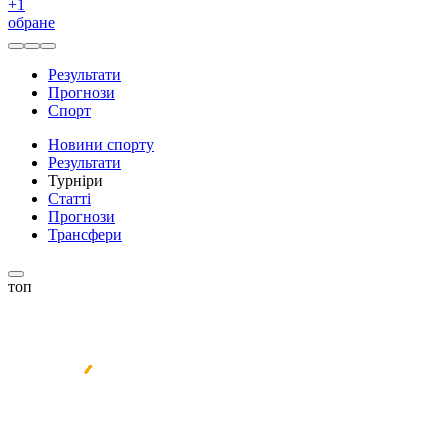
+
1
обране
Результати
Прогнози
Спорт
Новини спорту
Результати
Турніри
Статті
Прогнози
Трансфери
топ