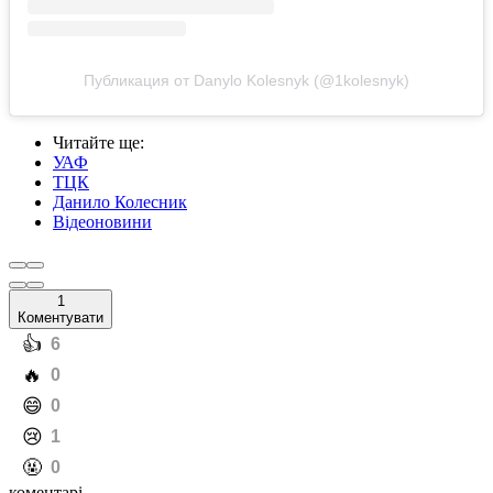
Публикация от Danylo Kolesnyk (@1kolesnyk)
Читайте ще
:
УАФ
ТЦК
Данило Колесник
Відеоновини
1
Коментувати
️👍
6
️🔥
0
️😄
0
️😢
1
️🤬
0
коментарі