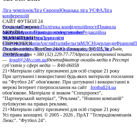
Ліга чемпіонів
Ліга Європи
Юнацька ліга УЄФА
Ліга
конференцій
САЙТ ФУТБОЛ 24
Редакція
Соціальні мережі
Прогнози
Політика конфіденційності
Правила
сайту
facebook
УКРАЇНА
Контакти
x
youtube
Правила коментування
instagram
telegram
viber
Редакційна
політика
Україна
ЧЕМПІОНАТИ
Перша ліга
Структура власності
Друга ліга
Німеччина
ЄВРОКУБКИ
Іспанія
Англія
Італія
Бельгія
МЛС
Нідерланди
Франція
П
Ліга чемпіонів
Онлайн-медіа «Футбол 24»
Ліга Європи
Юнацька ліга УЄФА
пл. Галицька, буд. 15, м. Львів,
Ліга
конференцій
79008
Телефон +380 (32) 229-77-77
Адреса електронної пошти
—
legal@24tv.com.ua
Ідентифікатор онлайн-медіа в Реєстрі
суб’єктів у сфері медіа — R40-06058
21+
Матеріали сайту призначені для осіб старше 21 року
При цитуванні і використанні будь-яких матеріалів посилання
на "Футбол 24" обов'язкове. При цитуванні і використанні в
мережі Інтернет гіперпосилання на сайт
football24.ua
обов'язкове. Матеріали зі знаком "Спецпроект",
"Партнерський матеріал", "Реклама", "Новини компаній"
публікуємо на правах реклами.
21+
Матеріали сайту призначені для осіб старше 21 року
Усi права захищенi. © 2005 -
2026
, ПрАТ "Телерадіокомпанія
Люкс". "Футбол 24".