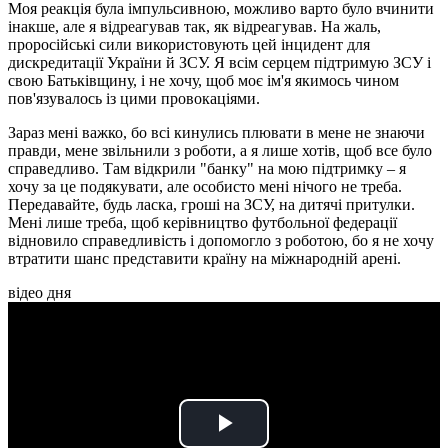
Моя реакція була імпульсивною, можливо варто було вчинити
інакше, але я відреагував так, як відреагував. На жаль,
проросійські сили використовують цей інцидент для
дискредитації України й ЗСУ. Я всім серцем підтримую ЗСУ і
свою Батьківщину, і не хочу, щоб моє ім'я якимось чином
пов'язувалось із цими провокаціями.
Зараз мені важко, бо всі кинулись плювати в мене не знаючи
правди, мене звільнили з роботи, а я лише хотів, щоб все було
справедливо. Там відкрили "банку" на мою підтримку – я
хочу за це подякувати, але особисто мені нічого не треба.
Передавайте, будь ласка, гроші на ЗСУ, на дитячі притулки.
Мені лише треба, щоб керівництво футбольної федерації
відновило справедливість і допомогло з роботою, бо я не хочу
втратити шанс представити країну на міжнародній арені.
відео дня
Play