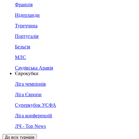
Франція
Нідерланди
Туреччина
Португалія
Бельгія
МЛС
Саудівська Аравія
Єврокубки
Ліга чемпіонів
Ліга Європи
Суперкубок УЄФА
Ліга конференцій
ЛЧ - Top News
До всіх турнірів