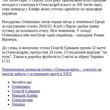
700 тисяч євро. У серпні 2024 року ізраїльський клуб придбав
молодого голкіпера в Олександрії всього за 100 тисяч євро,
тому команда з Хайфи може суттєво заробити на трансфері
українця.
Нагадаємо, Олімпіакос посів перше місце у чемпіонаті Греції
за підсумками сезону 2024/25. Клуб з Пірею здобув пряму
путівку до основного етапу Ліги чемпіонів. У складі
Олімпіакоса вже виступає один українець – нападник Роман
Яремчук.
До слова, в минулому сезоні Георгій Єрмаков провів 32 матчі
за Олександрію, пропустив 24 голи, 15 поєдинків відіграв "на
нуль". Також в доробку футболіста 2 матчі за збірну України
U-21.
Чорноморець розписав нічию з Олександрією – одесити не
змогли забити у останньому матчі в УПЛ
Читайте ще
:
Олімпіакос
Георгій Єрмаков
Маккабі Хайфа
Олександрія
Україна