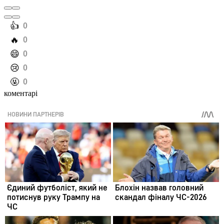
️👍
0
️🔥
0
️😄
0
️😢
0
️🤬
0
коментарі