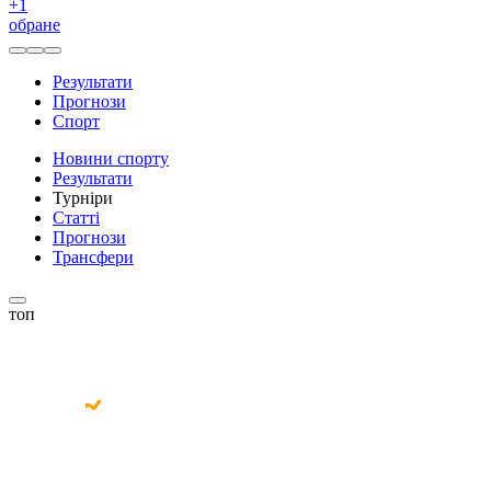
+
1
обране
Результати
Прогнози
Спорт
Новини спорту
Результати
Турніри
Статті
Прогнози
Трансфери
топ