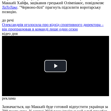
Маккабі Хайфа, зацікавив грецький Олімпіакос, повідомляє
ТаТоТаке
. "Червоно-білі" прагнуть підсилити воротарську
позицію.
до речі
Олександрія оголосила про відхід спортивного директора –
він пропрацював в команді лише один сезон
відео дня
Play
Video
реклама
Зазначається, що Маккабі буде готовий відпустити українця за