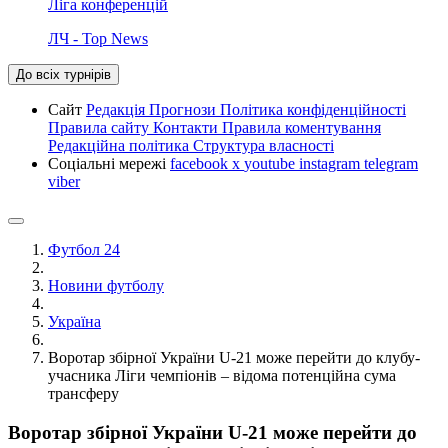
Ліга конференцій
ЛЧ - Top News
До всіх турнірів
Сайт
Редакція
Прогнози
Політика конфіденційності
Правила сайту
Контакти
Правила коментування
Редакційна політика
Структура власності
Соціальні мережі
facebook
x
youtube
instagram
telegram
viber
Футбол 24
Новини футболу
Україна
Воротар збірної України U-21 може перейти до клубу-
учасника Ліги чемпіонів – відома потенційна сума
трансферу
Воротар збірної України U-21 може перейти до