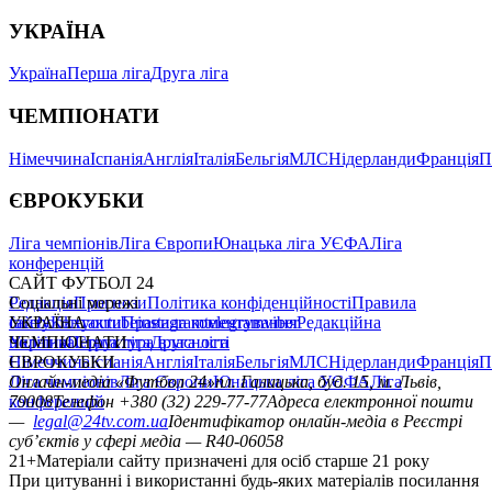
УКРАЇНА
Україна
Перша ліга
Друга ліга
ЧЕМПІОНАТИ
Німеччина
Іспанія
Англія
Італія
Бельгія
МЛС
Нідерланди
Франція
П
ЄВРОКУБКИ
Ліга чемпіонів
Ліга Європи
Юнацька ліга УЄФА
Ліга
конференцій
САЙТ ФУТБОЛ 24
Редакція
Соціальні мережі
Прогнози
Політика конфіденційності
Правила
сайту
facebook
УКРАЇНА
Контакти
x
youtube
Правила коментування
instagram
telegram
viber
Редакційна
політика
Україна
ЧЕМПІОНАТИ
Перша ліга
Структура власності
Друга ліга
Німеччина
ЄВРОКУБКИ
Іспанія
Англія
Італія
Бельгія
МЛС
Нідерланди
Франція
П
Ліга чемпіонів
Онлайн-медіа «Футбол 24»
Ліга Європи
Юнацька ліга УЄФА
пл. Галицька, буд. 15, м. Львів,
Ліга
конференцій
79008
Телефон +380 (32) 229-77-77
Адреса електронної пошти
—
legal@24tv.com.ua
Ідентифікатор онлайн-медіа в Реєстрі
суб’єктів у сфері медіа — R40-06058
21+
Матеріали сайту призначені для осіб старше 21 року
При цитуванні і використанні будь-яких матеріалів посилання