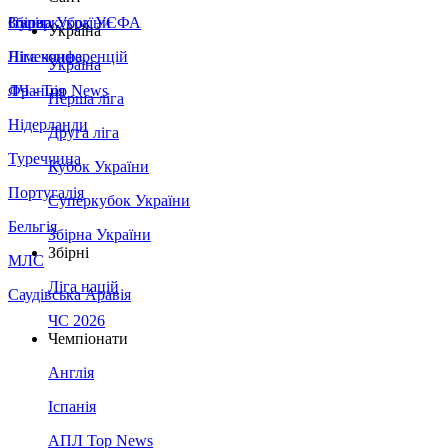
Збірна України
Італія
Суперкубок УЄФА
Україна
Німеччина
Ліга конференцій
Україна
Франція
ЛЧ - Top News
Перша ліга
Нідерланди
Друга ліга
Туреччина
Кубок України
Португалія
Суперкубок України
Бельгія
Збірна України
Збірні
МЛС
Ліга націй
Саудівська Аравія
ЧС 2026
Чемпіонати
Англія
Іспанія
АПЛ Top News