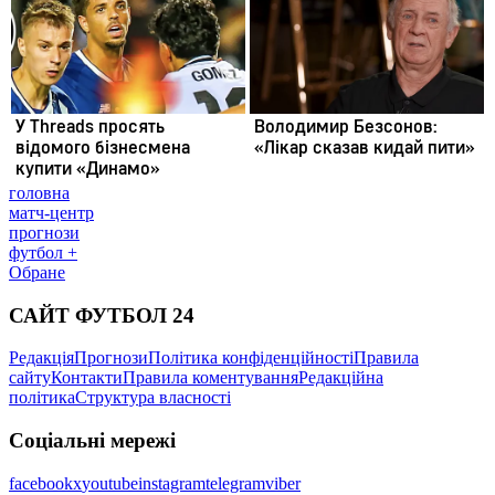
головна
матч-центр
прогнози
футбол +
Обране
САЙТ ФУТБОЛ 24
Редакція
Прогнози
Політика конфіденційності
Правила
сайту
Контакти
Правила коментування
Редакційна
політика
Структура власності
Соціальні мережі
facebook
x
youtube
instagram
telegram
viber