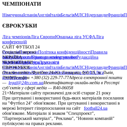
ЧЕМПІОНАТИ
Німеччина
Іспанія
Англія
Італія
Бельгія
МЛС
Нідерланди
Франція
П
ЄВРОКУБКИ
Ліга чемпіонів
Ліга Європи
Юнацька ліга УЄФА
Ліга
конференцій
САЙТ ФУТБОЛ 24
Редакція
Соціальні мережі
Прогнози
Політика конфіденційності
Правила
сайту
facebook
УКРАЇНА
Контакти
x
youtube
Правила коментування
instagram
telegram
viber
Редакційна
політика
Україна
ЧЕМПІОНАТИ
Перша ліга
Структура власності
Друга ліга
Німеччина
ЄВРОКУБКИ
Іспанія
Англія
Італія
Бельгія
МЛС
Нідерланди
Франція
П
Ліга чемпіонів
Онлайн-медіа «Футбол 24»
Ліга Європи
Юнацька ліга УЄФА
пл. Галицька, буд. 15, м. Львів,
Ліга
конференцій
79008
Телефон +380 (32) 229-77-77
Адреса електронної пошти
—
legal@24tv.com.ua
Ідентифікатор онлайн-медіа в Реєстрі
суб’єктів у сфері медіа — R40-06058
21+
Матеріали сайту призначені для осіб старше 21 року
При цитуванні і використанні будь-яких матеріалів посилання
на "Футбол 24" обов'язкове. При цитуванні і використанні в
мережі Інтернет гіперпосилання на сайт
football24.ua
обов'язкове. Матеріали зі знаком "Спецпроект",
"Партнерський матеріал", "Реклама", "Новини компаній"
публікуємо на правах реклами.