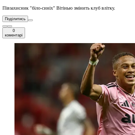
Півзахисник "біло-синіх" Вітінью змінить клуб влітку.
Поділитись
0
коментарі