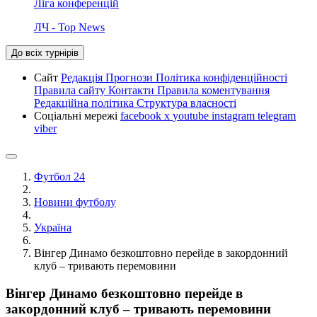
Ліга конференцій
ЛЧ - Top News
До всіх турнірів
Сайт
Редакція
Прогнози
Політика конфіденційності
Правила сайту
Контакти
Правила коментування
Редакційна політика
Структура власності
Соціальні мережі
facebook
x
youtube
instagram
telegram
viber
Футбол 24
Новини футболу
Україна
Вінгер Динамо безкоштовно перейде в закордонний
клуб – тривають перемовини
Вінгер Динамо безкоштовно перейде в
закордонний клуб – тривають перемовини