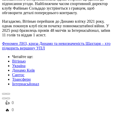
підписання угоди. Найближчим часом спортивний директор
клубу Фабінью Сольдадо зустрінеться з гравцем, щоб
обговорити деталі попереднього контракту.
Нагадаємо, Вітінью перейшов до Динамо влітку 2021 року,
однак покинув клуб після початку повномасштабної війни. У
2025 році бразилець провів 48 матчів за Інтернасьйонал, забив
11 голів та віддав 1 асист.
Феномен ЛНЗ, криза Динамо та невизначеність Шахтаря – хто
підкорить вершину УПЛ
Читайте ще
:
Вітінью
Україна
Динамо Київ
Сантос
Трансфери
Інтернасьйонал
️👍
0
️🔥
0