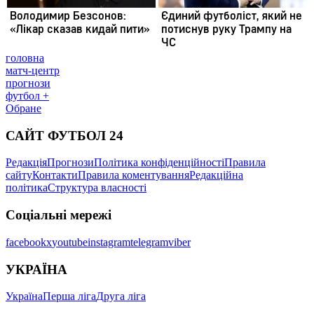
головна
матч-центр
прогнози
футбол +
Обране
САЙТ ФУТБОЛ 24
Редакція
Прогнози
Політика конфіденційності
Правила
сайту
Контакти
Правила коментування
Редакційна
політика
Структура власності
Соціальні мережі
facebook
x
youtube
instagram
telegram
viber
УКРАЇНА
Україна
Перша ліга
Друга ліга