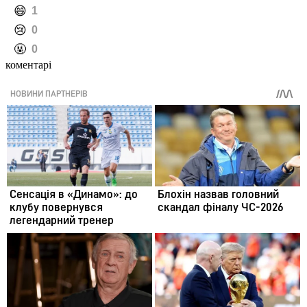
️😄
1
️😢
0
️🤬
0
коментарі