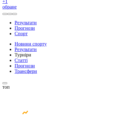
+
1
обране
Результати
Прогнози
Спорт
Новини спорту
Результати
Турніри
Статті
Прогнози
Трансфери
топ