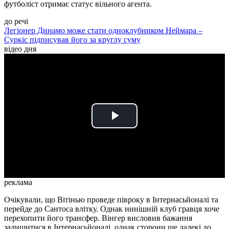
футболіст отримає статус вільного агента.
до речі
Легіонер Динамо може стати одноклубником Неймара –
Суркіс підписував його за круглу суму
відео дня
Play
Video
реклама
Очікували, що Вітінью проведе півроку в Інтернасьйоналі та
перейде до Сантоса влітку. Однак нинішній клуб гравця хоче
перехопити його трансфер. Вінгер висловив бажання
залишитися в Інтернасьйоналі, однак сторони ще далекі до