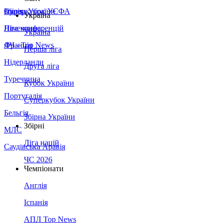
Збірна України
Італія
Суперкубок УЄФА
Україна
Німеччина
Ліга конференцій
Україна
Франція
ЛЧ - Top News
Перша ліга
Нідерланди
Друга ліга
Туреччина
Кубок України
Португалія
Суперкубок України
Бельгія
Збірна України
Збірні
МЛС
Ліга націй
Саудівська Аравія
ЧС 2026
Чемпіонати
Англія
Іспанія
АПЛ Top News