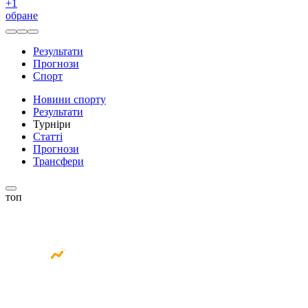
+
1
обране
Результати
Прогнози
Спорт
Новини спорту
Результати
Турніри
Статті
Прогнози
Трансфери
топ