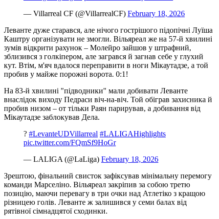
— Villarreal CF (@VillarrealCF)
February 18, 2026
Леванте дуже старався, але нічого гострішого підопічні Луїша
Каштру організувати не змогли. Вільяреал же на 57-й хвилині
зумів відкрити рахунок – Молейро зайшов у штрафний,
зблизився з голкіпером, але загрався й загнав себе у глухий
кут. Втім, м'яч вдалося переправити в ноги Мікаутадзе, а той
пробив у майже порожні ворота. 0:1!
На 83-й хвилині "підводники" мали добивати Леванте
внаслідок виходу Педраси віч-на-віч. Той обіграв захисника й
пробив низом – от тільки Раян парирував, а добивання від
Мікаутадзе заблокував Дела.
?
#LevanteUDVillarreal
#LALIGAHighlights
pic.twitter.com/FQmSf9HoGr
— LALIGA (@LaLiga)
February 18, 2026
Зрештою, фінальний свисток зафіксував мінімальну перемогу
команди Марселіно. Вільяреал закріпив за собою третю
позицію, маючи перевагу в три очки над Атлетіко з кращою
різницею голів. Леванте ж залишився у семи балах від
рятівної сімнадцятої сходинки.