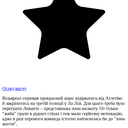
Огляд матчу
Вільяреал отримав прекрасний шанс відірватись від Атлетіко
й закріпитись на третій позиції у Ла Лізі. Для цього треба було
переграти Леванте – представника зони вильоту. От тільки
"жаби" грали в рідних стінах і теж мали серйозну мотивацію,
адже в разі перемоги команда істотно наблизилась би до "зони
життя".