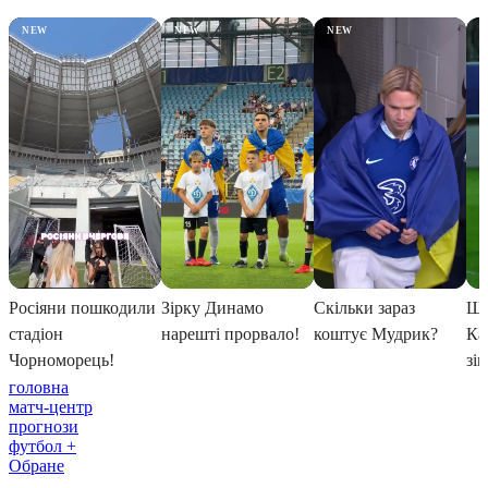
головна
матч-центр
прогнози
футбол +
Обране