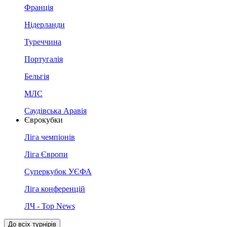
Франція
Нідерланди
Туреччина
Португалія
Бельгія
МЛС
Саудівська Аравія
Єврокубки
Ліга чемпіонів
Ліга Європи
Суперкубок УЄФА
Ліга конференцій
ЛЧ - Top News
До всіх турнірів