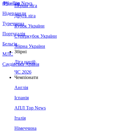
Франція
ЛЧ - Top News
Перша ліга
Нідерланди
Друга ліга
Туреччина
Кубок України
Португалія
Суперкубок України
Бельгія
Збірна України
Збірні
МЛС
Ліга націй
Саудівська Аравія
ЧС 2026
Чемпіонати
Англія
Іспанія
АПЛ Top News
Італія
Німеччина