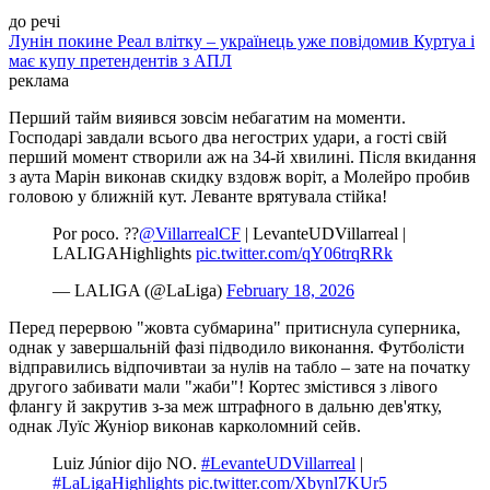
до речі
Лунін покине Реал влітку – українець уже повідомив Куртуа і
має купу претендентів з АПЛ
реклама
Перший тайм вияився зовсім небагатим на моменти.
Господарі завдали всього два негострих удари, а гості свій
перший момент створили аж на 34-й хвилині. Після вкидання
з аута Марін виконав скидку вздовж воріт, а Молейро пробив
головою у ближній кут. Леванте врятувала стійка!
Por poco. ??
@VillarrealCF
| LevanteUDVillarreal |
LALIGAHighlights
pic.twitter.com/qY06trqRRk
— LALIGA (@LaLiga)
February 18, 2026
Перед перервою "жовта субмарина" притиснула суперника,
однак у завершальній фазі підводило виконання. Футболісти
відправились відпочивтаи за нулів на табло – зате на початку
другого забивати мали "жаби"! Кортес змістився з лівого
флангу й закрутив з-за меж штрафного в дальню дев'ятку,
однак Луїс Жуніор виконав карколомний сейв.
Luiz Júnior dijo NO.
#LevanteUDVillarreal
|
#LaLigaHighlights
pic.twitter.com/Xbynl7KUr5