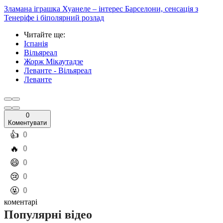
Зламана іграшка Хуанеле – інтерес Барселони, сенсація з
Тенеріфе і біполярний розлад
Читайте ще
:
Іспанія
Вільяреал
Жорж Мікаутадзе
Леванте - Вільяреал
Леванте
0
Коментувати
️👍
0
️🔥
0
️😄
0
️😢
0
️🤬
0
коментарі