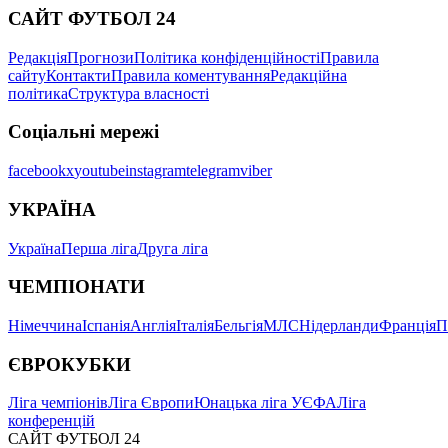
САЙТ ФУТБОЛ 24
Редакція
Прогнози
Політика конфіденційності
Правила
сайту
Контакти
Правила коментування
Редакційна
політика
Структура власності
Соціальні мережі
facebook
x
youtube
instagram
telegram
viber
УКРАЇНА
Україна
Перша ліга
Друга ліга
ЧЕМПІОНАТИ
Німеччина
Іспанія
Англія
Італія
Бельгія
МЛС
Нідерланди
Франція
П
ЄВРОКУБКИ
Ліга чемпіонів
Ліга Європи
Юнацька ліга УЄФА
Ліга
конференцій
САЙТ ФУТБОЛ 24