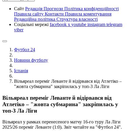
Сайт
Редакція
Прогнози
Політика конфіденційності
Правила сайту
Контакти
Правила коментування
Редакційна політика
Структура власності
Соціальні мережі
facebook
x
youtube
instagram
telegram
viber
Футбол 24
Новини футболу
Іспанія
Вільяреал переміг Леванте й відірвався від Атлетіко –
"жовта субмарина" закріпилась у топ-3 Ла Ліги
Вільяреал переміг Леванте й відірвався від
Атлетіко – "жовта субмарина" закріпилась у
топ-3 Ла Ліги
Вільяреал у рамках перенесеного матчу 16-го туру Ла Ліги
2025/26 переміг Леванте (1:0). Звіт читайте на "Футбол 24".