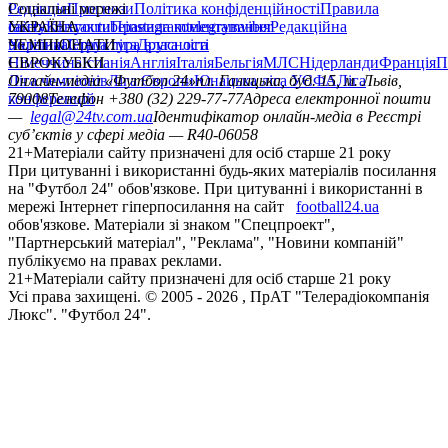
Редакція
Соціальні мережі
Прогнози
Політика конфіденційності
Правила
сайту
facebook
УКРАЇНА
Контакти
x
youtube
Правила коментування
instagram
telegram
viber
Редакційна
політика
Україна
ЧЕМПІОНАТИ
Перша ліга
Структура власності
Друга ліга
Німеччина
ЄВРОКУБКИ
Іспанія
Англія
Італія
Бельгія
МЛС
Нідерланди
Франція
П
Ліга чемпіонів
Онлайн-медіа «Футбол 24»
Ліга Європи
Юнацька ліга УЄФА
пл. Галицька, буд. 15, м. Львів,
Ліга
конференцій
79008
Телефон +380 (32) 229-77-77
Адреса електронної пошти
—
legal@24tv.com.ua
Ідентифікатор онлайн-медіа в Реєстрі
суб’єктів у сфері медіа — R40-06058
21+
Матеріали сайту призначені для осіб старше 21 року
При цитуванні і використанні будь-яких матеріалів посилання
на "Футбол 24" обов'язкове. При цитуванні і використанні в
мережі Інтернет гіперпосилання на сайт
football24.ua
обов'язкове. Матеріали зі знаком "Спецпроект",
"Партнерський матеріал", "Реклама", "Новини компаній"
публікуємо на правах реклами.
21+
Матеріали сайту призначені для осіб старше 21 року
Усi права захищенi. © 2005 -
2026
, ПрАТ "Телерадіокомпанія
Люкс". "Футбол 24".