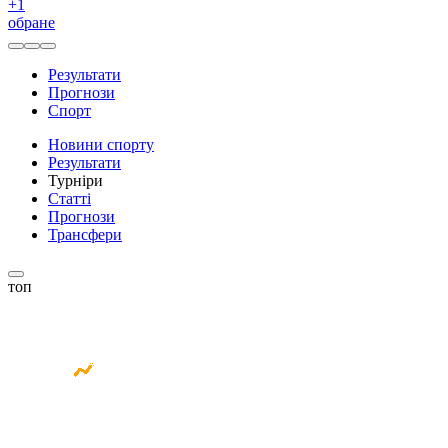
+
1
обране
Результати
Прогнози
Спорт
Новини спорту
Результати
Турніри
Статті
Прогнози
Трансфери
топ