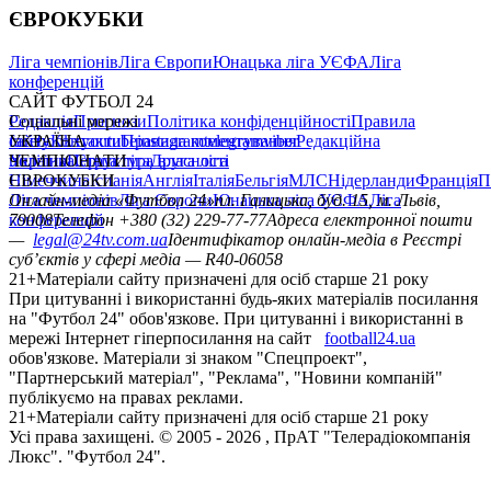
ЄВРОКУБКИ
Ліга чемпіонів
Ліга Європи
Юнацька ліга УЄФА
Ліга
конференцій
САЙТ ФУТБОЛ 24
Редакція
Соціальні мережі
Прогнози
Політика конфіденційності
Правила
сайту
facebook
УКРАЇНА
Контакти
x
youtube
Правила коментування
instagram
telegram
viber
Редакційна
політика
Україна
ЧЕМПІОНАТИ
Перша ліга
Структура власності
Друга ліга
Німеччина
ЄВРОКУБКИ
Іспанія
Англія
Італія
Бельгія
МЛС
Нідерланди
Франція
П
Ліга чемпіонів
Онлайн-медіа «Футбол 24»
Ліга Європи
Юнацька ліга УЄФА
пл. Галицька, буд. 15, м. Львів,
Ліга
конференцій
79008
Телефон +380 (32) 229-77-77
Адреса електронної пошти
—
legal@24tv.com.ua
Ідентифікатор онлайн-медіа в Реєстрі
суб’єктів у сфері медіа — R40-06058
21+
Матеріали сайту призначені для осіб старше 21 року
При цитуванні і використанні будь-яких матеріалів посилання
на "Футбол 24" обов'язкове. При цитуванні і використанні в
мережі Інтернет гіперпосилання на сайт
football24.ua
обов'язкове. Матеріали зі знаком "Спецпроект",
"Партнерський матеріал", "Реклама", "Новини компаній"
публікуємо на правах реклами.
21+
Матеріали сайту призначені для осіб старше 21 року
Усi права захищенi. © 2005 -
2026
, ПрАТ "Телерадіокомпанія
Люкс". "Футбол 24".