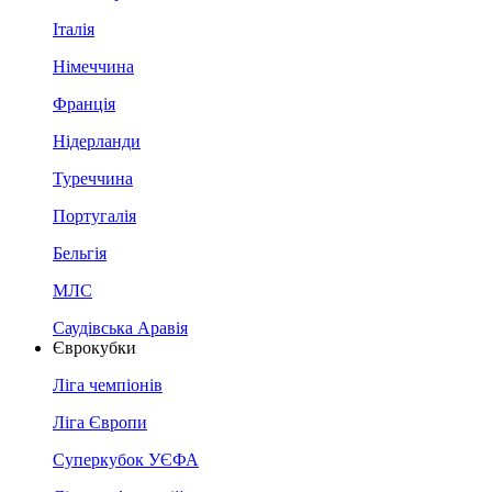
Італія
Німеччина
Франція
Нідерланди
Туреччина
Португалія
Бельгія
МЛС
Саудівська Аравія
Єврокубки
Ліга чемпіонів
Ліга Європи
Суперкубок УЄФА