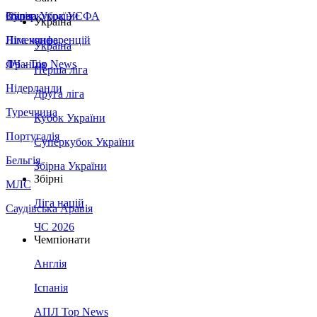
Збірна України
Італія
Суперкубок УЄФА
Україна
Німеччина
Ліга конференцій
Україна
Франція
ЛЧ - Top News
Перша ліга
Нідерланди
Друга ліга
Туреччина
Кубок України
Португалія
Суперкубок України
Бельгія
Збірна України
Збірні
МЛС
Ліга націй
Саудівська Аравія
ЧС 2026
Чемпіонати
Англія
Іспанія
АПЛ Top News