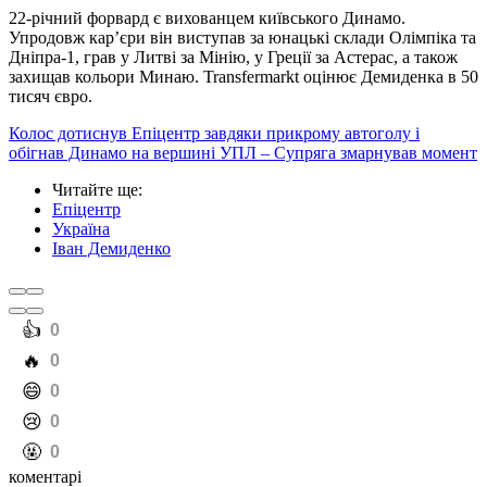
22-річний форвард є вихованцем київського Динамо.
Упродовж кар’єри він виступав за юнацькі склади Олімпіка та
Дніпра-1, грав у Литві за Мінiю, у Греції за Астерас, а також
захищав кольори Минаю. Transfermarkt оцінює Демиденка в 50
тисяч євро.
Колос дотиснув Епіцентр завдяки прикрому автоголу і
обігнав Динамо на вершині УПЛ – Супряга змарнував момент
Читайте ще
:
Епіцентр
Україна
Іван Демиденко
️👍
0
️🔥
0
️😄
0
️😢
0
️🤬
0
коментарі