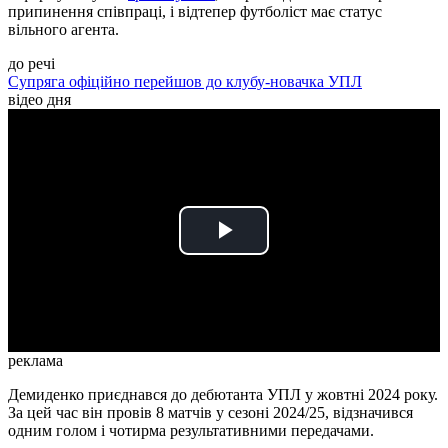
припинення співпраці, і відтепер футболіст має статус
вільного агента.
до речі
Супряга офіційно перейшов до клубу-новачка УПЛ
відео дня
Play
Video
реклама
Демиденко приєднався до дебютанта УПЛ у жовтні 2024 року.
За цей час він провів 8 матчів у сезоні 2024/25, відзначився
одним голом і чотирма результативними передачами.