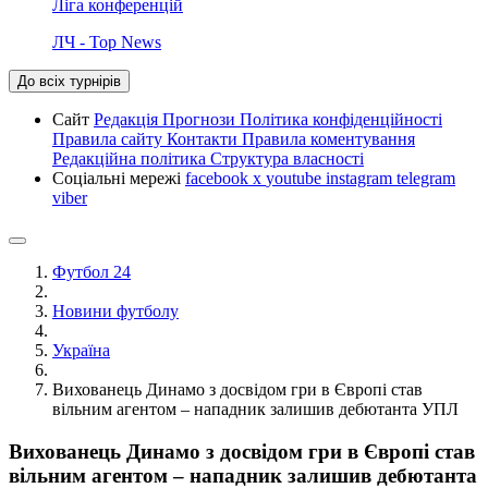
Ліга конференцій
ЛЧ - Top News
До всіх турнірів
Сайт
Редакція
Прогнози
Політика конфіденційності
Правила сайту
Контакти
Правила коментування
Редакційна політика
Структура власності
Соціальні мережі
facebook
x
youtube
instagram
telegram
viber
Футбол 24
Новини футболу
Україна
Вихованець Динамо з досвідом гри в Європі став
вільним агентом – нападник залишив дебютанта УПЛ
Вихованець Динамо з досвідом гри в Європі став
вільним агентом – нападник залишив дебютанта