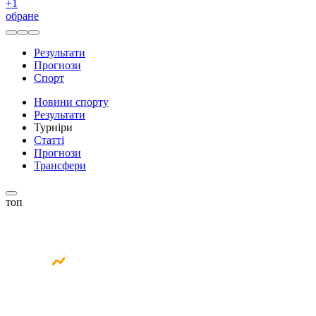
+
1
обране
Результати
Прогнози
Спорт
Новини спорту
Результати
Турніри
Статті
Прогнози
Трансфери
топ