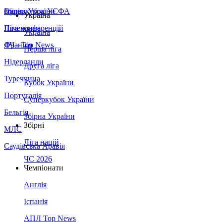
Збірна України
Італія
Суперкубок УЄФА
Україна
Німеччина
Ліга конференцій
Україна
Франція
ЛЧ - Top News
Перша ліга
Нідерланди
Друга ліга
Туреччина
Кубок України
Португалія
Суперкубок України
Бельгія
Збірна України
Збірні
МЛС
Ліга націй
Саудівська Аравія
ЧС 2026
Чемпіонати
Англія
Іспанія
АПЛ Top News