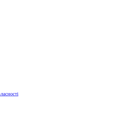
ласності