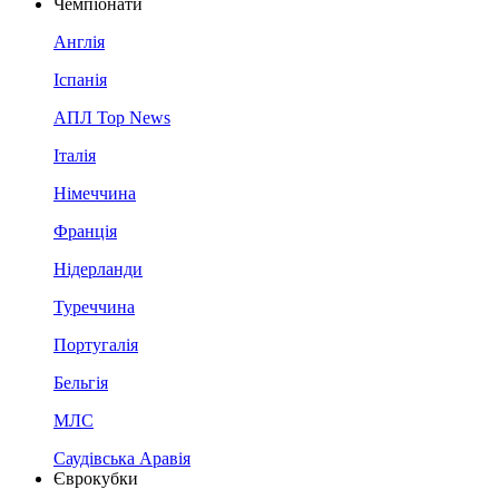
Чемпіонати
Англія
Іспанія
АПЛ Top News
Італія
Німеччина
Франція
Нідерланди
Туреччина
Португалія
Бельгія
МЛС
Саудівська Аравія
Єврокубки