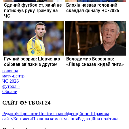
головна
матч-центр
ЧС 2026
футбол +
Обране
САЙТ ФУТБОЛ 24
Редакція
Прогнози
Політика конфіденційності
Правила
сайту
Контакти
Правила коментування
Редакційна політика