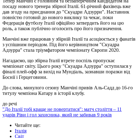
Тепер Манчіні є головним та беззаперечним кандидатом на
посаду нового тренера збірної Італії. 61-річний фахівець вже
дав згоду на приєднання до "Скуадри Адзурри". Наставник
повністю готовий до нового виклику та чекає, поки
Федерація футболу Італії офіційно затвердить його на цю
роль, а також публічно оголосить про його призначення.
Манчіні вже працював у збірній Італії та асоціюється у фанатів
з успішним періодом. Під його керівництвом "Скуадра
Адзурра" стала тріумфатором чемпіонату Європи 2020.
Нагадаємо, що збірна Італії втрете поспіль пропускає
чемпіонат світу. Цього року "Скуадра Адзурра" оступилася у
фіналі плей-офф за вихід на Мундіаль, зазнавши поразки від
Боснії і Герцеговини.
До слова, минулого сезону Манчіні привів Аль-Садд до 16-го
титулу чемпіона Катару в історії клубу.
до речі
"До Італії тобі краще не повертатися": матч століття – 11
ударів Ріви і гол захисника, який не забивав 9 років
Читайте ще
:
Італія
Світ