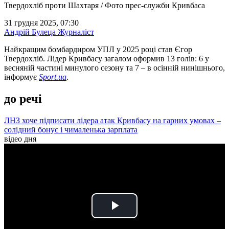
Твердохліб проти Шахтаря / Фото прес-служби Кривбаса
31 грудня 2025, 07:30
Андрій Булеца
Журналіст
Найкращим бомбардиром УПЛ у 2025 році став Єгор
Твердохліб. Лідер Кривбасу загалом оформив 13 голів: 6 у
весняній частині минулого сезону та 7 – в осінній нинішнього,
інформує
Sport.ua
.
до речі
ЛНЗ хоче підписати лідера атак Кривбасу на гарних умовах –
солідний бонус і чималенька зарплата
відео дня
Play