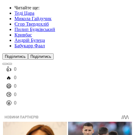
Читайте ще
:
Теді Цара
Микола Гайдучик
Єгор Твердохліб
Пилип Будківський
Кривбас
Андрій Булеца
Бабукарр Фаал
Поділитись
Поділитись
️👍
0
️🔥
0
️😄
0
️😢
0
️🤬
0