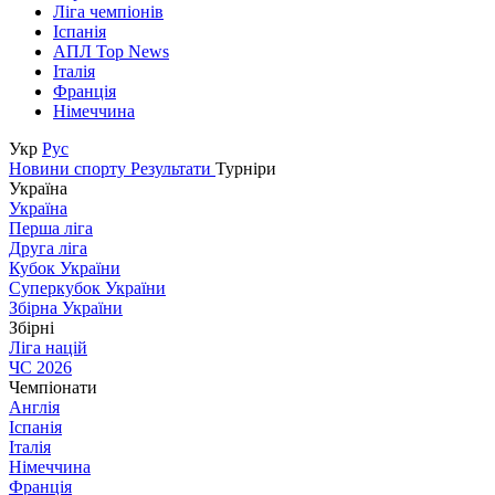
Ліга чемпіонів
Іспанія
АПЛ Top News
Італія
Франція
Німеччина
Укр
Рус
Новини спорту
Результати
Турніри
Україна
Україна
Перша ліга
Друга ліга
Кубок України
Суперкубок України
Збірна України
Збірні
Ліга націй
ЧС 2026
Чемпіонати
Англія
Іспанія
Італія
Німеччина
Франція