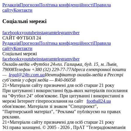
Редакція
Прогнози
Політика конфіденційності
Правила
сайту
Контакти
Соціальні мережі
facebook
x
youtube
instagram
telegram
viber
САЙТ ФУТБОЛ 24
Редакція
Прогнози
Політика конфіденційності
Правила
сайту
Контакти
Соціальні мережі
facebook
x
youtube
instagram
telegram
viber
Онлайн-медіа «Футбол 24»
пл. Галицька, буд. 15, м. Львів,
79008
Телефон +380 (32) 229-77-77
Адреса електронної пошти
—
legal@24tv.com.ua
Ідентифікатор онлайн-медіа в Реєстрі
суб’єктів у сфері медіа — R40-06058
21+
Матеріали сайту призначені для осіб старше 21 року
При цитуванні і використанні будь-яких матеріалів посилання
на "Футбол 24" обов'язкове. При цитуванні і використанні в
мережі Інтернет гіперпосилання на сайт
football24.ua
обов'язкове. Матеріали зі знаком "Спецпроект",
"Партнерський матеріал", "Реклама" публікуємо на правах
реклами.
21+
Матеріали сайту призначені для осіб старше 21 року
Усi права захищенi. © 2005 -
2026
, ПрАТ "Телерадіокомпанія