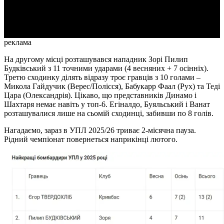
Video
реклама
На другому місці розташувався нападник Зорі Пилип
Будківський з 11 точними ударами (4 весняних + 7 осінніх).
Третю сходинку ділять відразу троє гравців з 10 голами –
Микола Гайдучик (Верес/Полісся), Бабукарр Фаал (Рух) та Теді
Цара (Олександрія). Цікаво, що представників Динамо і
Шахтаря немає навіть у топ-6. Егіналдо, Буяльський і Ванат
розташувалися лише на сьомій сходинці, забивши по 8 голів.
Нагадаємо, зараз в УПЛ 2025/26 триває 2-місячна пауза.
Рідний чемпіонат повернеться наприкінці лютого.