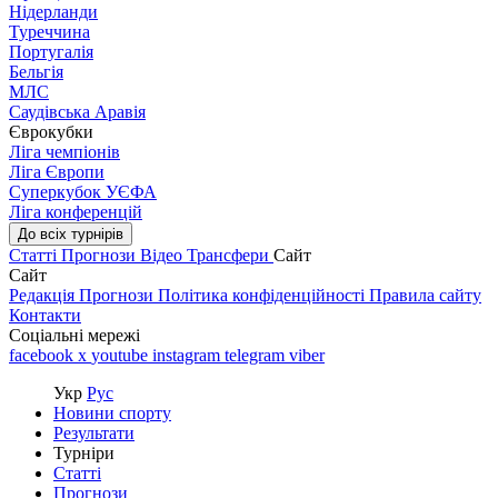
Нідерланди
Туреччина
Португалія
Бельгія
МЛС
Саудівська Аравія
Єврокубки
Ліга чемпіонів
Ліга Європи
Суперкубок УЄФА
Ліга конференцій
До всіх турнірів
Статті
Прогнози
Відео
Трансфери
Сайт
Сайт
Редакція
Прогнози
Політика конфіденційності
Правила сайту
Контакти
Соціальні мережі
facebook
x
youtube
instagram
telegram
viber
Укр
Рус
Новини спорту
Результати
Турніри
Статті
Прогнози