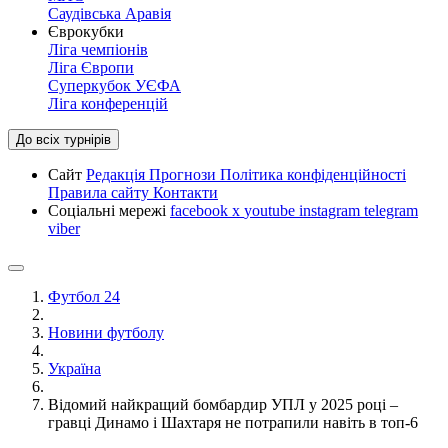
Саудівська Аравія
Єврокубки
Ліга чемпіонів
Ліга Європи
Суперкубок УЄФА
Ліга конференцій
До всіх турнірів
Сайт
Редакція
Прогнози
Політика конфіденційності
Правила сайту
Контакти
Соціальні мережі
facebook
x
youtube
instagram
telegram
viber
Футбол 24
Новини футболу
Україна
Відомий найкращий бомбардир УПЛ у 2025 році –
гравці Динамо і Шахтаря не потрапили навіть в топ-6