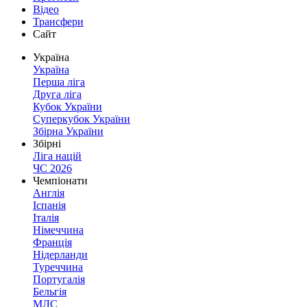
Відео
Трансфери
Сайт
Україна
Україна
Перша ліга
Друга ліга
Кубок України
Суперкубок України
Збірна України
Збірні
Ліга націй
ЧС 2026
Чемпіонати
Англія
Іспанія
Італія
Німеччина
Франція
Нідерланди
Туреччина
Португалія
Бельгія
МЛС