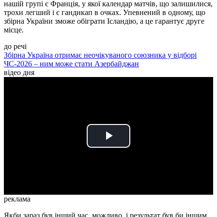
нашій групі є Франція, у якої календар матчів, що залишилися,
трохи легший і є гандикап в очках. Упевнений в одному, що
збірна України зможе обіграти Ісландію, а це гарантує друге
місце.
до речі
Збірна Україна отримає неочікуваного союзника у відборі
ЧС-2026 – ним може стати Азербайджан
відео дня
Play
Video
реклама
Якби зараз був інший час, можливо, і результат був би іншим.