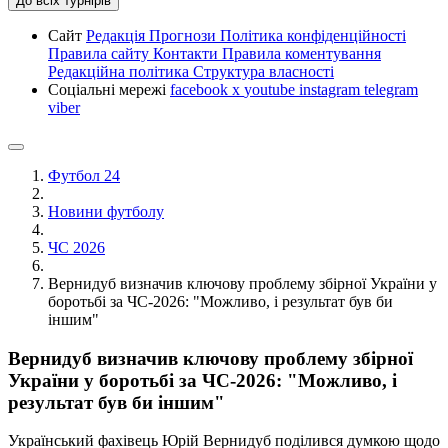
До всіх турнірів
Сайт
Редакція
Прогнози
Політика конфіденційності
Правила сайту
Контакти
Правила коментування
Редакційна політика
Структура власності
Соціальні мережі
facebook
x
youtube
instagram
telegram
viber
Футбол 24
Новини футболу
ЧС 2026
Вернидуб визначив ключову проблему збірної України у
боротьбі за ЧС-2026: "Можливо, і результат був би
іншим"
Вернидуб визначив ключову проблему збірної
України у боротьбі за ЧС-2026: "Можливо, і
результат був би іншим"
Український фахівець Юрій Вернидуб поділився думкою щодо