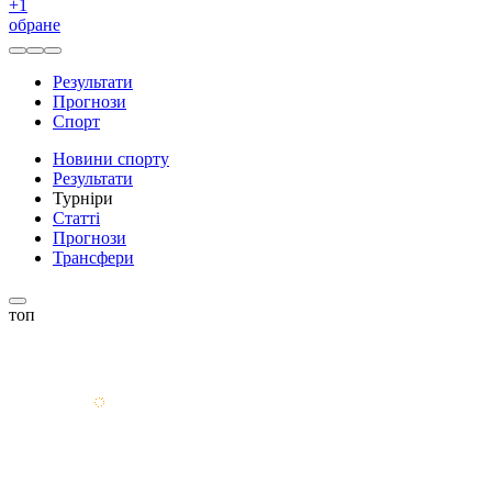
+
1
обране
Результати
Прогнози
Спорт
Новини спорту
Результати
Турніри
Статті
Прогнози
Трансфери
топ