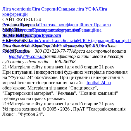
Ліга чемпіонів
Ліга Європи
Юнацька ліга УЄФА
Ліга
конференцій
САЙТ ФУТБОЛ 24
Редакція
Соціальні мережі
Прогнози
Політика конфіденційності
Правила
сайту
facebook
УКРАЇНА
Контакти
x
youtube
Правила коментування
instagram
telegram
viber
Редакційна
політика
Україна
ЧЕМПІОНАТИ
Перша ліга
Структура власності
Друга ліга
Німеччина
ЄВРОКУБКИ
Іспанія
Англія
Італія
Бельгія
МЛС
Нідерланди
Франція
П
Ліга чемпіонів
Онлайн-медіа «Футбол 24»
Ліга Європи
Юнацька ліга УЄФА
пл. Галицька, буд. 15, м. Львів,
Ліга
конференцій
79008
Телефон +380 (32) 229-77-77
Адреса електронної пошти
—
legal@24tv.com.ua
Ідентифікатор онлайн-медіа в Реєстрі
суб’єктів у сфері медіа — R40-06058
21+
Матеріали сайту призначені для осіб старше 21 року
При цитуванні і використанні будь-яких матеріалів посилання
на "Футбол 24" обов'язкове. При цитуванні і використанні в
мережі Інтернет гіперпосилання на сайт
football24.ua
обов'язкове. Матеріали зі знаком "Спецпроект",
"Партнерський матеріал", "Реклама", "Новини компаній"
публікуємо на правах реклами.
21+
Матеріали сайту призначені для осіб старше 21 року
Усi права захищенi. © 2005 -
2026
, ПрАТ "Телерадіокомпанія
Люкс". "Футбол 24".