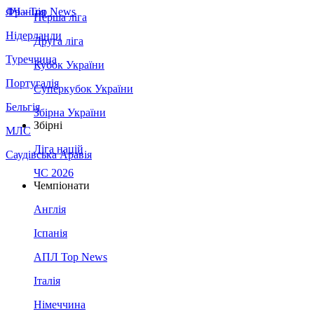
Франція
ЛЧ - Top News
Перша ліга
Нідерланди
Друга ліга
Туреччина
Кубок України
Португалія
Суперкубок України
Бельгія
Збірна України
Збірні
МЛС
Ліга націй
Саудівська Аравія
ЧС 2026
Чемпіонати
Англія
Іспанія
АПЛ Top News
Італія
Німеччина