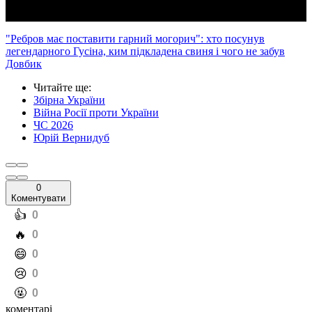
"Ребров має поставити гарний могорич": хто посунув
легендарного Гусіна, ким підкладена свиня і чого не забув
Довбик
Читайте ще
:
Збірна України
Війна Росії проти України
ЧС 2026
Юрій Вернидуб
0
Коментувати
️👍
0
️🔥
0
️😄
0
️😢
0
️🤬
0
коментарі