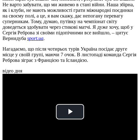
Не варто забувати, що ми живемо в стані війни. Наша збірна,
як і клуби, не мають можливості грати міжнародні поєдинки
на своєму полі, а це, я вам скажу, дає непогану перевагу
суперникам. Тому, думаю, путівку на чемпіонат світу
доведеться здобувати через стикові матчі. Я дуже хочу, щоб у
Сергія Реброва зі своїми підопічними все вийшло, – цитує
Вернидуба
sport.ua
.
Нагадаємо, що після чотирьох турів Україна посідає друге
місце у своїй групі, маючи 7 очок. В листопаді команда Сергія
Реброва зіграє з Францією та Ісландією.
відео дня
Play
Video