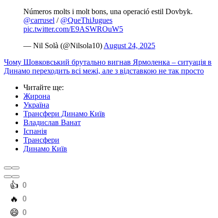
Números molts i molt bons, una operació estil Dovbyk.
@carrusel
/
@QueThiJugues
pic.twitter.com/E9ASWROuW5
— Nil Solà (@Nilsola10)
August 24, 2025
Чому Шовковський брутально вигнав Ярмоленка – ситуація в
Динамо переходить всі межі, але з відставкою не так просто
Читайте ще
:
Жирона
Україна
Трансфери Динамо Київ
Владислав Ванат
Іспанія
Трансфери
Динамо Київ
️👍
0
️🔥
0
️😄
0