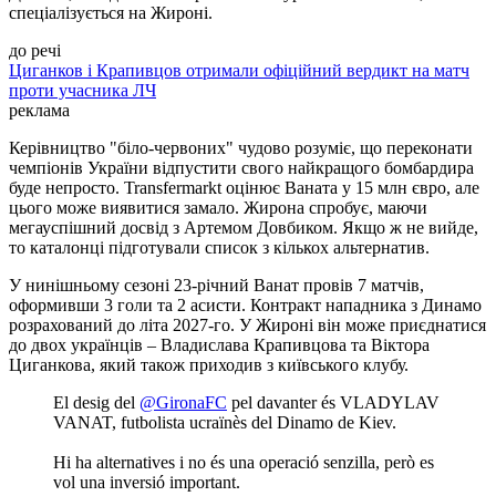
спеціалізується на Жироні.
до речі
Циганков і Крапивцов отримали офіційний вердикт на матч
проти учасника ЛЧ
реклама
Керівництво "біло-червоних" чудово розуміє, що переконати
чемпіонів України відпустити свого найкращого бомбардира
буде непросто. Transfermarkt оцінює Ваната у 15 млн євро, але
цього може виявитися замало. Жирона спробує, маючи
мегауспішний досвід з Артемом Довбиком. Якщо ж не вийде,
то каталонці підготували список з кількох альтернатив.
У нинішньому сезоні 23-річний Ванат провів 7 матчів,
оформивши 3 голи та 2 асисти. Контракт нападника з Динамо
розрахований до літа 2027-го. У Жироні він може приєднатися
до двох українців – Владислава Крапивцова та Віктора
Циганкова, який також приходив з київського клубу.
El desig del
@GironaFC
pel davanter és VLADYLAV
VANAT, futbolista ucraïnès del Dinamo de Kiev.
Hi ha alternatives i no és una operació senzilla, però es
vol una inversió important.