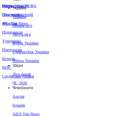
Збірна України
Італія
Суперкубок УЄФА
Україна
Німеччина
Ліга конференцій
Україна
Франція
ЛЧ - Top News
Перша ліга
Нідерланди
Друга ліга
Туреччина
Кубок України
Португалія
Суперкубок України
Бельгія
Збірна України
Збірні
МЛС
Ліга націй
Саудівська Аравія
ЧС 2026
Чемпіонати
Англія
Іспанія
АПЛ Top News