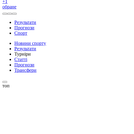
+
1
обране
Результати
Прогнози
Спорт
Новини спорту
Результати
Турніри
Статті
Прогнози
Трансфери
топ