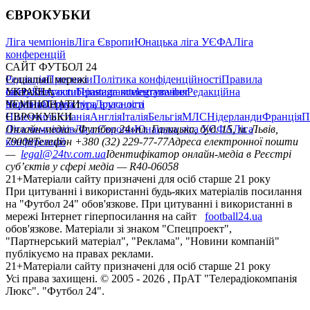
ЄВРОКУБКИ
Ліга чемпіонів
Ліга Європи
Юнацька ліга УЄФА
Ліга
конференцій
САЙТ ФУТБОЛ 24
Редакція
Соціальні мережі
Прогнози
Політика конфіденційності
Правила
сайту
facebook
УКРАЇНА
Контакти
x
youtube
Правила коментування
instagram
telegram
viber
Редакційна
політика
Україна
ЧЕМПІОНАТИ
Перша ліга
Структура власності
Друга ліга
Німеччина
ЄВРОКУБКИ
Іспанія
Англія
Італія
Бельгія
МЛС
Нідерланди
Франція
П
Ліга чемпіонів
Онлайн-медіа «Футбол 24»
Ліга Європи
Юнацька ліга УЄФА
пл. Галицька, буд. 15, м. Львів,
Ліга
конференцій
79008
Телефон +380 (32) 229-77-77
Адреса електронної пошти
—
legal@24tv.com.ua
Ідентифікатор онлайн-медіа в Реєстрі
суб’єктів у сфері медіа — R40-06058
21+
Матеріали сайту призначені для осіб старше 21 року
При цитуванні і використанні будь-яких матеріалів посилання
на "Футбол 24" обов'язкове. При цитуванні і використанні в
мережі Інтернет гіперпосилання на сайт
football24.ua
обов'язкове. Матеріали зі знаком "Спецпроект",
"Партнерський матеріал", "Реклама", "Новини компаній"
публікуємо на правах реклами.
21+
Матеріали сайту призначені для осіб старше 21 року
Усi права захищенi. © 2005 -
2026
, ПрАТ "Телерадіокомпанія
Люкс". "Футбол 24".