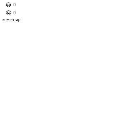
️😢
0
️🤬
0
коментарі