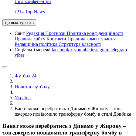
Ліга конференцій
ЛЧ - Top News
До всіх турнірів
Сайт
Редакція
Прогнози
Політика конфіденційності
Правила сайту
Контакти
Правила коментування
Редакційна політика
Структура власності
Соціальні мережі
facebook
x
youtube
instagram
telegram
viber
Футбол 24
Новини футболу
Україна
Ванат може перебратись з Динамо у Жирону – топ-
джерело повідомило трансферну бомбу в стилі Довбика
Ванат може перебратись з Динамо у Жирону –
топ-джерело повідомило трансферну бомбу в