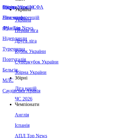
Збірна України
Італія
Суперкубок УЄФА
Україна
Німеччина
Ліга конференцій
Україна
Франція
ЛЧ - Top News
Перша ліга
Нідерланди
Друга ліга
Туреччина
Кубок України
Португалія
Суперкубок України
Бельгія
Збірна України
Збірні
МЛС
Ліга націй
Саудівська Аравія
ЧС 2026
Чемпіонати
Англія
Іспанія
АПЛ Top News