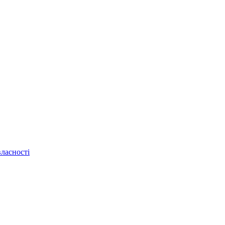
ласності