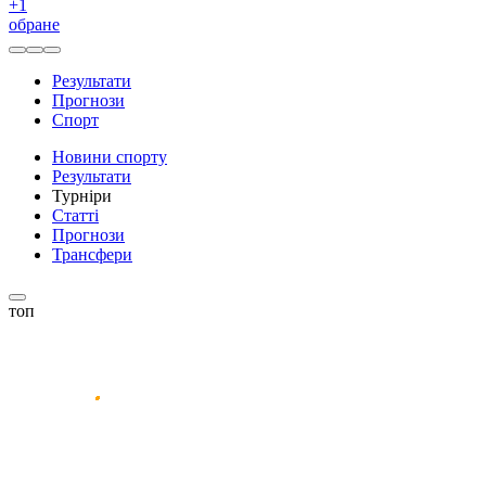
+
1
обране
Результати
Прогнози
Спорт
Новини спорту
Результати
Турніри
Статті
Прогнози
Трансфери
топ