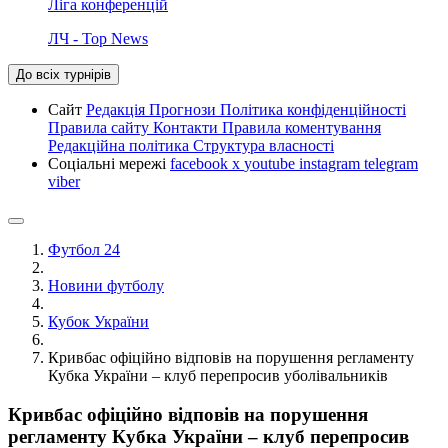
Ліга конференцій
ЛЧ - Top News
До всіх турнірів
Сайт
Редакція
Прогнози
Політика конфіденційності
Правила сайту
Контакти
Правила коментування
Редакційна політика
Структура власності
Соціальні мережі
facebook
x
youtube
instagram
telegram
viber
Футбол 24
Новини футболу
Кубок України
Кривбас офіційно відповів на порушення регламенту
Кубка України – клуб перепросив уболівальників
Кривбас офіційно відповів на порушення
регламенту Кубка України – клуб перепросив