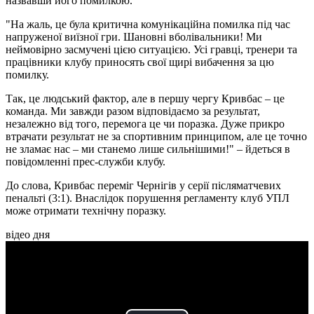
назвавши його помилкою.
"На жаль, це була критична комунікаційна помилка під час
напруженої виїзної гри. Шановні вболівальники! Ми
неймовірно засмучені цією ситуацією. Усі гравці, тренери та
працівники клубу приносять свої щирі вибачення за цю
помилку.
Так, це людський фактор, але в першу чергу Кривбас – це
команда. Ми завжди разом відповідаємо за результат,
незалежно від того, перемога це чи поразка. Дуже прикро
втрачати результат не за спортивним принципом, але це точно
не зламає нас – ми станемо лише сильнішими!" – йдеться в
повідомленні прес-служби клубу.
До слова, Кривбас переміг Чернігів у серії післяматчевих
пенальті (3:1). Внаслідок порушення регламенту клуб УПЛ
може отримати технічну поразку.
відео дня