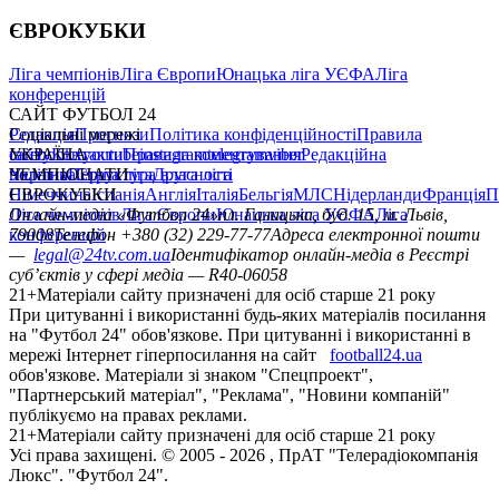
ЄВРОКУБКИ
Ліга чемпіонів
Ліга Європи
Юнацька ліга УЄФА
Ліга
конференцій
САЙТ ФУТБОЛ 24
Редакція
Соціальні мережі
Прогнози
Політика конфіденційності
Правила
сайту
facebook
УКРАЇНА
Контакти
x
youtube
Правила коментування
instagram
telegram
viber
Редакційна
політика
Україна
ЧЕМПІОНАТИ
Перша ліга
Структура власності
Друга ліга
Німеччина
ЄВРОКУБКИ
Іспанія
Англія
Італія
Бельгія
МЛС
Нідерланди
Франція
П
Ліга чемпіонів
Онлайн-медіа «Футбол 24»
Ліга Європи
Юнацька ліга УЄФА
пл. Галицька, буд. 15, м. Львів,
Ліга
конференцій
79008
Телефон +380 (32) 229-77-77
Адреса електронної пошти
—
legal@24tv.com.ua
Ідентифікатор онлайн-медіа в Реєстрі
суб’єктів у сфері медіа — R40-06058
21+
Матеріали сайту призначені для осіб старше 21 року
При цитуванні і використанні будь-яких матеріалів посилання
на "Футбол 24" обов'язкове. При цитуванні і використанні в
мережі Інтернет гіперпосилання на сайт
football24.ua
обов'язкове. Матеріали зі знаком "Спецпроект",
"Партнерський матеріал", "Реклама", "Новини компаній"
публікуємо на правах реклами.
21+
Матеріали сайту призначені для осіб старше 21 року
Усi права захищенi. © 2005 -
2026
, ПрАТ "Телерадіокомпанія
Люкс". "Футбол 24".