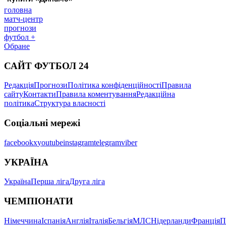
головна
матч-центр
прогнози
футбол +
Обране
САЙТ ФУТБОЛ 24
Редакція
Прогнози
Політика конфіденційності
Правила
сайту
Контакти
Правила коментування
Редакційна
політика
Структура власності
Соціальні мережі
facebook
x
youtube
instagram
telegram
viber
УКРАЇНА
Україна
Перша ліга
Друга ліга
ЧЕМПІОНАТИ
Німеччина
Іспанія
Англія
Італія
Бельгія
МЛС
Нідерланди
Франція
П