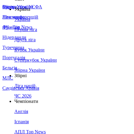
Збірна України
Італія
Суперкубок УЄФА
Україна
Німеччина
Ліга конференцій
Україна
Франція
ЛЧ - Top News
Перша ліга
Нідерланди
Друга ліга
Туреччина
Кубок України
Португалія
Суперкубок України
Бельгія
Збірна України
Збірні
МЛС
Ліга націй
Саудівська Аравія
ЧС 2026
Чемпіонати
Англія
Іспанія
АПЛ Top News