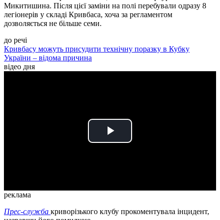
Микитишина. Після цієї заміни на полі перебували одразу 8
легіонерів у складі Кривбаса, хоча за регламентом
дозволяється не більше семи.
до речі
Кривбасу можуть присудити технічну поразку в Кубку
України – відома причина
відео дня
Play
Video
реклама
Прес-служба
криворізького клубу прокоментувала інцидент,