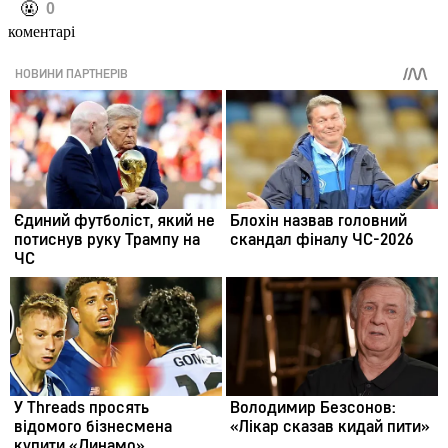
️🤬
0
коментарі