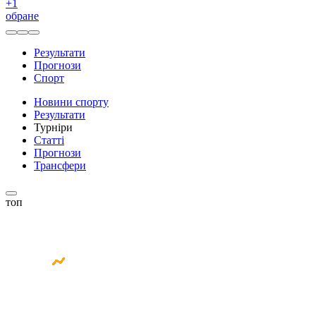
+
1
обране
Результати
Прогнози
Спорт
Новини спорту
Результати
Турніри
Статті
Прогнози
Трансфери
топ