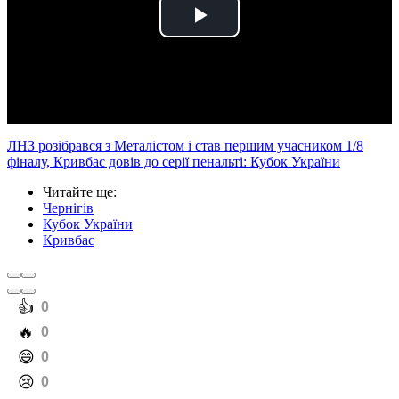
Play
Video
ЛНЗ розібрався з Металістом і став першим учасником 1/8
фіналу, Кривбас довів до серії пенальті: Кубок України
Читайте ще
:
Чернігів
Кубок України
Кривбас
️👍
0
️🔥
0
️😄
0
️😢
0