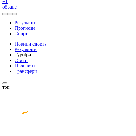
+
1
обране
Результати
Прогнози
Спорт
Новини спорту
Результати
Турніри
Статті
Прогнози
Трансфери
топ