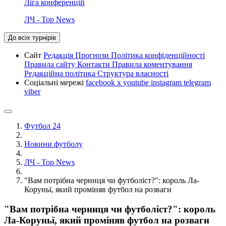
Ліга конференцій
ЛЧ - Top News
До всіх турнірів
Сайт
Редакція
Прогнози
Політика конфіденційності
Правила сайту
Контакти
Правила коментування
Редакційна політика
Структура власності
Соціальні мережі
facebook
x
youtube
instagram
telegram
viber
Футбол 24
Новини футболу
ЛЧ - Top News
"Вам потрібна черниця чи футболіст?": король Ла-
Коруньї, який проміняв футбол на розваги
"Вам потрібна черниця чи футболіст?": король
Ла-Коруньї, який проміняв футбол на розваги