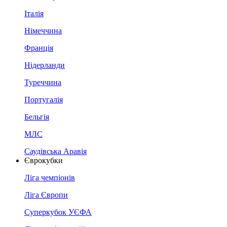
Італія
Німеччина
Франція
Нідерланди
Туреччина
Португалія
Бельгія
МЛС
Саудівська Аравія
Єврокубки
Ліга чемпіонів
Ліга Європи
Суперкубок УЄФА