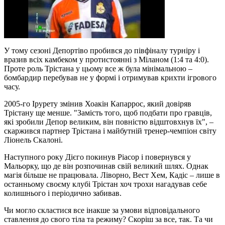
У тому сезоні Депортіво пробився до півфіналу турніру і
вразив всіх камбеком у протистоянні з Міланом (1:4 та 4:0).
Проте роль Трістана у цьому все ж була мінімальною –
бомбардир перебував не у формі і отримував крихти ігрового
часу.
2005-го Ірурету змінив Хоакін Капаррос, який довіряв
Трістану ще менше. "Замість того, щоб подбати про гравців,
які зробили Депор великим, він повністю відштовхнув їх", –
скаржився партнер Трістана і майбутній тренер-чемпіон світу
Ліонель Скалоні.
Наступного року Дієго покинув Ріасор і повернувся у
Мальорку, що де він розпочинав свій великий шлях. Однак
магія більше не працювала. Ліворно, Вест Хем, Кадіс – лише в
останньому своєму клубі Трістан хоч трохи нагадував себе
колишнього і періодично забивав.
Чи могло скластися все інакше за умови відповідального
ставлення до свого тіла та режиму? Скоріш за все, так. Та чи