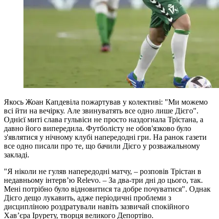
Якось Жоан Капдевіла пожартував у колективі: "Ми можемо
всі йти на вечірку. Але звинуватять все одно лише Дієго".
Однієї миті слава гульвіси не просто наздогнала Трістана, а
давно його випередила. Футболісту не обов'язково було
з'являтися у нічному клубі напередодні гри. На ранок газети
все одно писали про те, що бачили Дієго у розважальному
закладі.
"Я ніколи не гуляв напередодні матчу, – розповів Трістан в
недавньому інтерв’ю Relevo. – За два-три дні до цього, так.
Мені потрібно було відновитися та добре почуватися". Однак
Дієго дещо лукавить, адже періодичні проблеми з
дисципліною роздратували навіть зазвичай спокійного
Хав’єра Ірурету, творця великого Депортіво.