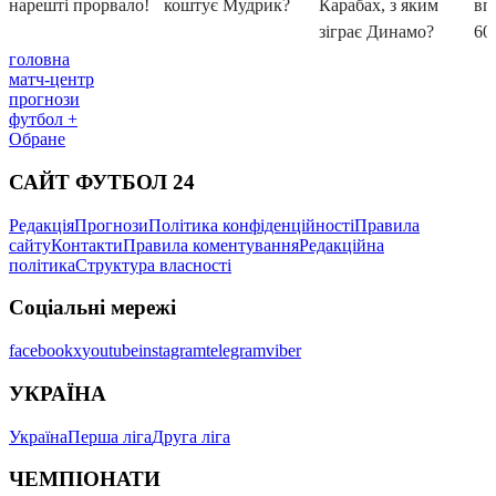
головна
матч-центр
прогнози
футбол +
Обране
САЙТ ФУТБОЛ 24
Редакція
Прогнози
Політика конфіденційності
Правила
сайту
Контакти
Правила коментування
Редакційна
політика
Структура власності
Соціальні мережі
facebook
x
youtube
instagram
telegram
viber
УКРАЇНА
Україна
Перша ліга
Друга ліга
ЧЕМПІОНАТИ