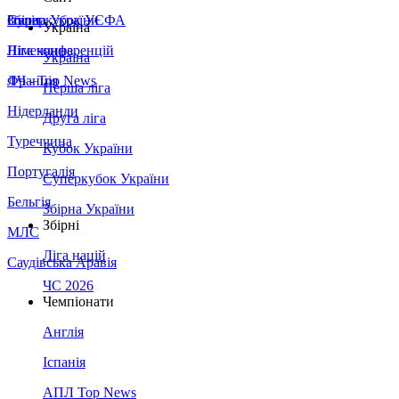
Збірна України
Італія
Суперкубок УЄФА
Україна
Німеччина
Ліга конференцій
Україна
Франція
ЛЧ - Top News
Перша ліга
Нідерланди
Друга ліга
Туреччина
Кубок України
Португалія
Суперкубок України
Бельгія
Збірна України
Збірні
МЛС
Ліга націй
Саудівська Аравія
ЧС 2026
Чемпіонати
Англія
Іспанія
АПЛ Top News