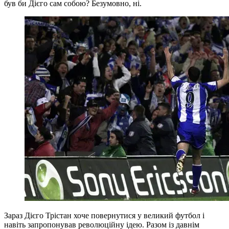
був би Дієго сам собою? Безумовно, ні.
Зараз Дієго Трістан хоче повернутися у великий футбол і
навіть запропонував революційну ідею. Разом із давнім