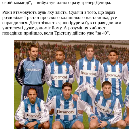
своїй команді", – вибухнув одного разу тренер Депора.
Роки втамовують будь-яку злість. Судячи з того, що зараз
розповідає Трістан про свого колишнього наставника, усе
справдилося. Дієго зізнається, що Ірурета був справедливим
учителем і дуже допоміг йому. А розуміння хибності
поведінки прийшло, коли Трістану дійсно уже "за 40".