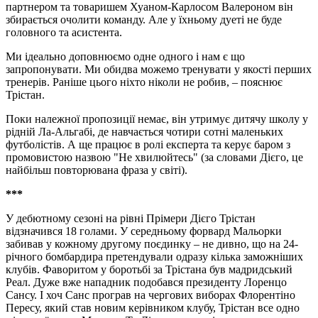
партнером та товаришем Хуаном-Карлосом Валероном він
збирається очолити команду. Але у їхньому дуеті не буде
головного та асистента.
Ми ідеально доповнюємо одне одного і нам є що
запропонувати. Ми обидва можемо тренувати у якості перших
тренерів. Раніше цього ніхто ніколи не робив, – пояснює
Трістан.
Поки належної пропозиції немає, він утримує дитячу школу у
рідній Ла-Альгабі, де навчається чотири сотні маленьких
футболістів. А ще працює в ролі експерта та керує баром з
промовистою назвою "Не хвилюйтесь" (за словами Дієго, це
найбільш повторювана фраза у світі).
***
У дебютному сезоні на рівні Прімери Дієго Трістан
відзначився 18 голами. У середньому форвард Мальорки
забивав у кожному другому поєдинку – не дивно, що на 24-
річного бомбардира претендували одразу кілька заможніших
клубів. Фаворитом у боротьбі за Трістана був мадридський
Реал. Дуже вже нападник подобався президенту Лоренцо
Сансу. І хоч Санс програв на чергових виборах Флорентіно
Пересу, який став новим керівником клубу, Трістан все одно