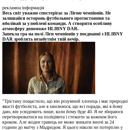
рекламна інформація
Весь світ уважно спостерігає за Лігою чемпіонів. Не
залишайся осторонь футбольного протистояння та
вболівай за улюблені команди. А створити особливу
атмосферу допоможе HLIBNY DAR.
Запекла гра на полі Ліги чемпіонів у поєднанні з HLIBNY
DAR зроблять незабутнім твій вечір.
"Трістану пощастило, що він розумний хлопець і має природні
якості футболіста, але я хвилююся, що всі поради, які я йому
даю, він усвідомить лише, коли йому буде 40. Я не збираюся
перетворюватися на поліціянта і стежити за кожним його
кроком. Але жоден гравець не може зникати вночі за 24
години до матчу з Мадридом. Я цього ніколи не потерплю у