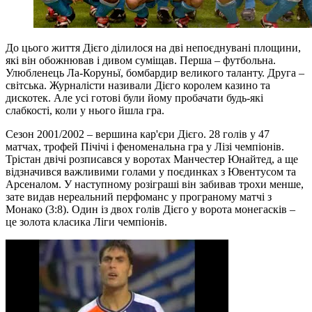
До цього життя Дієго ділилося на дві непоєднувані площини,
які він обожнював і дивом суміщав. Перша – футбольна.
Улюбленець Ла-Коруньї, бомбардир великого таланту. Друга –
світська. Журналісти називали Дієго королем казино та
дискотек. Але усі готові були йому пробачати будь-які
слабкості, коли у нього йшла гра.
Сезон 2001/2002 – вершина кар'єри Дієго. 28 голів у 47
матчах, трофей Пічічі і феноменальна гра у Лізі чемпіонів.
Трістан двічі розписався у воротах Манчестер Юнайтед, а ще
відзначився важливими голами у поєдинках з Ювентусом та
Арсеналом. У наступному розіграші він забивав трохи менше,
зате видав нереальний перфоманс у програному матчі з
Монако (3:8). Один із двох голів Дієго у ворота монегасків –
це золота класика Ліги чемпіонів.