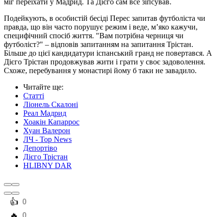
міг переїхати у Мадрид. Та Дієго сам все зіпсував.
Подейкують, в особистій бесіді Перес запитав футболіста чи
правда, що він часто порушує режим і веде, м’яко кажучи,
специфічний спосіб життя. "Вам потрібна черниця чи
футболіст?" – відповів запитанням на запитання Трістан.
Більше до цієї кандидатури іспанський гранд не повертався. А
Дієго Трістан продовжував жити і грати у своє задоволення.
Схоже, перебування у монастирі йому б таки не завадило.
Читайте ще
:
Статті
Ліонель Скалоні
Реал Мадрид
Хоакін Капаррос
Хуан Валерон
ЛЧ - Top News
Депортіво
Дієго Трістан
HLIBNY DAR
️👍
0
️🔥
0