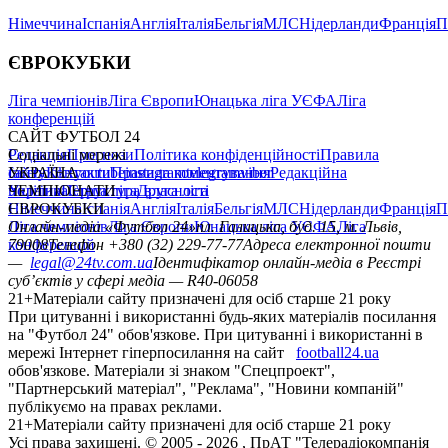
Німеччина
Іспанія
Англія
Італія
Бельгія
МЛС
Нідерланди
Франція
П
ЄВРОКУБКИ
Ліга чемпіонів
Ліга Європи
Юнацька ліга УЄФА
Ліга
конференцій
САЙТ ФУТБОЛ 24
Редакція
Соціальні мережі
Прогнози
Політика конфіденційності
Правила
сайту
facebook
УКРАЇНА
Контакти
x
youtube
Правила коментування
instagram
telegram
viber
Редакційна
політика
Україна
ЧЕМПІОНАТИ
Перша ліга
Структура власності
Друга ліга
Німеччина
ЄВРОКУБКИ
Іспанія
Англія
Італія
Бельгія
МЛС
Нідерланди
Франція
П
Ліга чемпіонів
Онлайн-медіа «Футбол 24»
Ліга Європи
Юнацька ліга УЄФА
пл. Галицька, буд. 15, м. Львів,
Ліга
конференцій
79008
Телефон +380 (32) 229-77-77
Адреса електронної пошти
—
legal@24tv.com.ua
Ідентифікатор онлайн-медіа в Реєстрі
суб’єктів у сфері медіа — R40-06058
21+
Матеріали сайту призначені для осіб старше 21 року
При цитуванні і використанні будь-яких матеріалів посилання
на "Футбол 24" обов'язкове. При цитуванні і використанні в
мережі Інтернет гіперпосилання на сайт
football24.ua
обов'язкове. Матеріали зі знаком "Спецпроект",
"Партнерський матеріал", "Реклама", "Новини компаній"
публікуємо на правах реклами.
21+
Матеріали сайту призначені для осіб старше 21 року
Усi права захищенi. © 2005 -
2026
, ПрАТ "Телерадіокомпанія