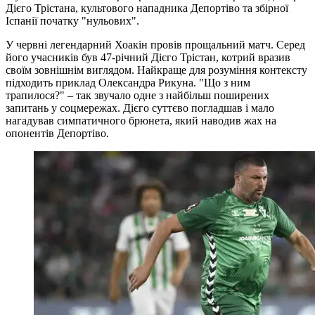
Дієго Трістана, культового нападника Депортіво та збірної
Іспанії початку "нульових".
У червні легендарний Хоакін провів прощальний матч. Серед
його учасників був 47-річний Дієго Трістан, котрий вразив
своїм зовнішнім виглядом. Найкраще для розуміння контексту
підходить приклад Олександра Рикуна. "Що з ним
трапилося?" – так звучало одне з найбільш поширених
запитань у соцмережах. Дієго суттєво погладшав і мало
нагадував симпатичного брюнета, який наводив жах на
опонентів Депортіво.