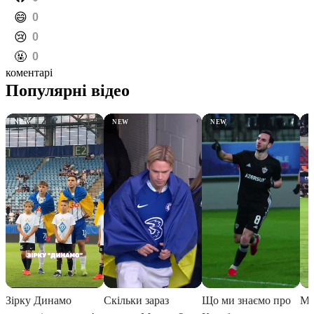
️😄
0
️😢
0
️🤬
0
коментарі