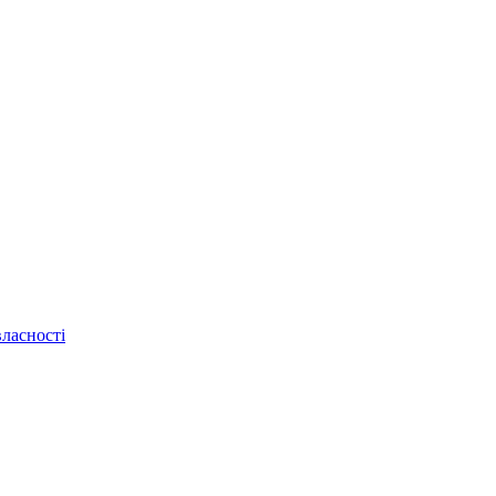
ласності