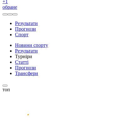
+
1
обране
Результати
Прогнози
Спорт
Новини спорту
Результати
Турніри
Статті
Прогнози
Трансфери
топ