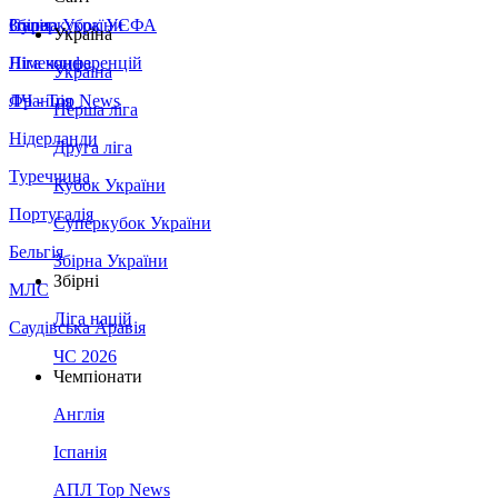
Збірна України
Італія
Суперкубок УЄФА
Україна
Німеччина
Ліга конференцій
Україна
Франція
ЛЧ - Top News
Перша ліга
Нідерланди
Друга ліга
Туреччина
Кубок України
Португалія
Суперкубок України
Бельгія
Збірна України
Збірні
МЛС
Ліга націй
Саудівська Аравія
ЧС 2026
Чемпіонати
Англія
Іспанія
АПЛ Top News