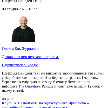
Шеффілд Венсдей / EFE
03 грудня 2025, 16:22
Олекса Бик
Журналіст
Дізнавайся про перемоги першим.
Підписатися в Google
Шеффілд Венсдей так і не виплатив заборгованості гравцям і
співробітникам по зарплаті за березень, травень і червень.
Через це з клубу було знято ще 6 очок у Чемпіоншипі,
інформує
The Guardian
. Раніше з "сов" вже знімали 12 очок у
цьому сезоні.
до речі
Клуби АПЛ полюють на одноклубника Ярмолюка –
сенсаційний форвард може піти узимку