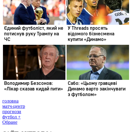
головна
матч-центр
прогнози
футбол +
Обране