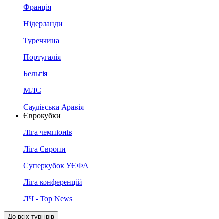
Франція
Нідерланди
Туреччина
Португалія
Бельгія
МЛС
Саудівська Аравія
Єврокубки
Ліга чемпіонів
Ліга Європи
Суперкубок УЄФА
Ліга конференцій
ЛЧ - Top News
До всіх турнірів