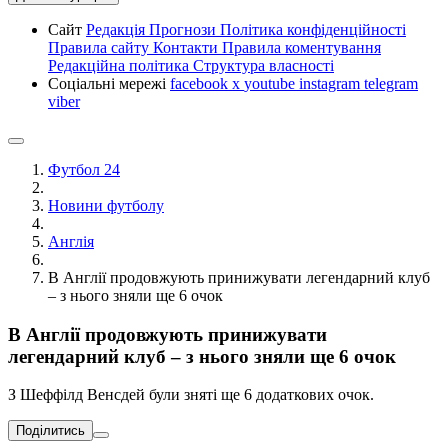
Сайт
Редакція
Прогнози
Політика конфіденційності
Правила сайту
Контакти
Правила коментування
Редакційна політика
Структура власності
Соціальні мережі
facebook
x
youtube
instagram
telegram
viber
Футбол 24
Новини футболу
Англія
В Англії продовжують принижувати легендарний клуб
– з нього зняли ще 6 очок
В Англії продовжують принижувати
легендарний клуб – з нього зняли ще 6 очок
З Шеффілд Венсдей були зняті ще 6 додаткових очок.
Поділитись