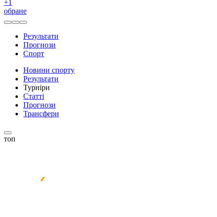
+
1
обране
Результати
Прогнози
Спорт
Новини спорту
Результати
Турніри
Статті
Прогнози
Трансфери
топ