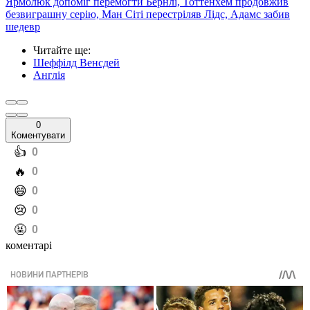
Ярмолюк допоміг перемогти Бернлі, Тоттенхем продовжив
безвиграшну серію, Ман Сіті перестріляв Лідс, Адамс забив
шедевр
Читайте ще
:
Шеффілд Венсдей
Англія
0
Коментувати
️👍
0
️🔥
0
️😄
0
️😢
0
️🤬
0
коментарі