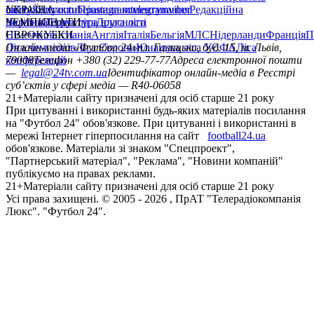
сайту
facebook
УКРАЇНА
Контакти
x
youtube
Правила коментування
instagram
telegram
viber
Редакційна
політика
Україна
ЧЕМПІОНАТИ
Перша ліга
Структура власності
Друга ліга
Німеччина
ЄВРОКУБКИ
Іспанія
Англія
Італія
Бельгія
МЛС
Нідерланди
Франція
П
Ліга чемпіонів
Онлайн-медіа «Футбол 24»
Ліга Європи
Юнацька ліга УЄФА
пл. Галицька, буд. 15, м. Львів,
Ліга
конференцій
79008
Телефон +380 (32) 229-77-77
Адреса електронної пошти
—
legal@24tv.com.ua
Ідентифікатор онлайн-медіа в Реєстрі
суб’єктів у сфері медіа — R40-06058
21+
Матеріали сайту призначені для осіб старше 21 року
При цитуванні і використанні будь-яких матеріалів посилання
на "Футбол 24" обов'язкове. При цитуванні і використанні в
мережі Інтернет гіперпосилання на сайт
football24.ua
обов'язкове. Матеріали зі знаком "Спецпроект",
"Партнерський матеріал", "Реклама", "Новини компаній"
публікуємо на правах реклами.
21+
Матеріали сайту призначені для осіб старше 21 року
Усi права захищенi. © 2005 -
2026
, ПрАТ "Телерадіокомпанія
Люкс". "Футбол 24".