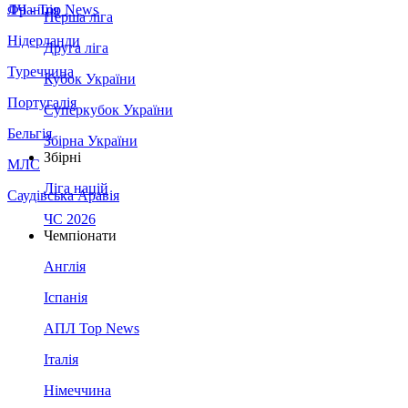
Франція
ЛЧ - Top News
Перша ліга
Нідерланди
Друга ліга
Туреччина
Кубок України
Португалія
Суперкубок України
Бельгія
Збірна України
Збірні
МЛС
Ліга націй
Саудівська Аравія
ЧС 2026
Чемпіонати
Англія
Іспанія
АПЛ Top News
Італія
Німеччина