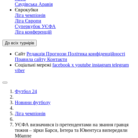
Саудівська Аравія
Єврокубки
Ліга чемпіонів
Ліга Європи
Суперкубок УЄФА
Ліга конференцій
До всіх турнірів
Сайт
Редакція
Прогнози
Політика конфіденційності
Правила сайту
Контакти
Соціальні мережі
facebook
x
youtube
instagram
telegram
viber
Футбол 24
Новини футболу
Ліга чемпіонів
УЄФА визначився із претендентами на звання гравця
тижня – зірки Барси, Інтера та Ювентуса випередили
Мбаппе