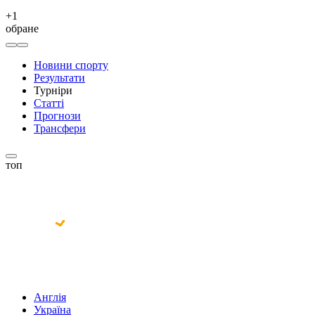
+
1
обране
Новини спорту
Результати
Турніри
Статті
Прогнози
Трансфери
топ
Англія
Україна