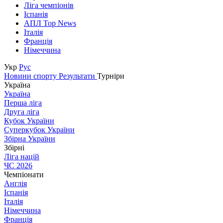
Ліга чемпіонів
Іспанія
АПЛ Top News
Італія
Франція
Німеччина
Укр
Рус
Новини спорту
Результати
Турніри
Україна
Україна
Перша ліга
Друга ліга
Кубок України
Суперкубок України
Збірна України
Збірні
Ліга націй
ЧС 2026
Чемпіонати
Англія
Іспанія
Італія
Німеччина
Франція