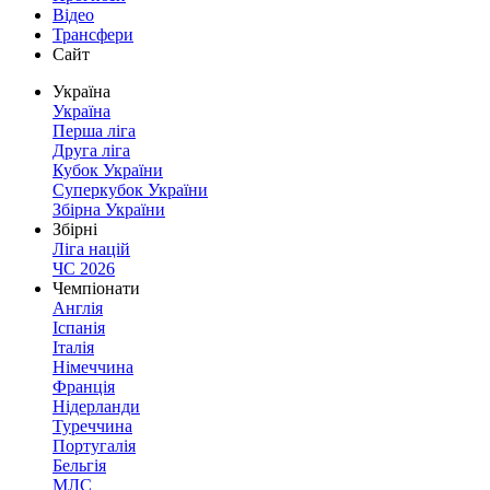
Відео
Трансфери
Сайт
Україна
Україна
Перша ліга
Друга ліга
Кубок України
Суперкубок України
Збірна України
Збірні
Ліга націй
ЧС 2026
Чемпіонати
Англія
Іспанія
Італія
Німеччина
Франція
Нідерланди
Туреччина
Португалія
Бельгія
МЛС