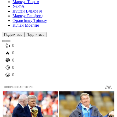
Маркус Тюрам
УЄФА
Душан Влаховіч
Маркус Рашфорд
Франсішку Трінкау
Кіліан Мбаппе
Поділитись
Поділитись
️👍
0
️🔥
0
️😄
0
️😢
0
️🤬
0