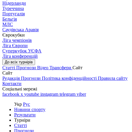
Нідерланди
Туреччина
Португалія
Бельгія
МЛС
Саудівська Аравія
Єврокубки
Ліга чемпіонів
Ліга Європи
Суперкубок УЄФА
Ліга конференцій
До всіх турнірів
Статті
Прогнози
Відео
Трансфери
Сайт
Сайт
Редакція
Прогнози
Політика конфіденційності
Правила сайту
Контакти
Соціальні мережі
facebook
x
youtube
instagram
telegram
viber
Укр
Рус
Новини спорту
Результати
Турніри
Статті
Прогнози