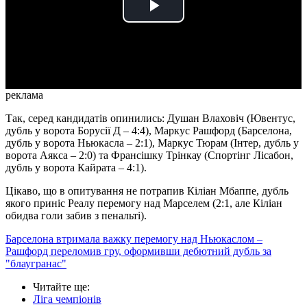
Play
Video
реклама
Так, серед кандидатів опинились: Душан Влаховіч (Ювентус,
дубль у ворота Борусії Д – 4:4), Маркус Рашфорд (Барселона,
дубль у ворота Ньюкасла – 2:1), Маркус Тюрам (Інтер, дубль у
ворота Аякса – 2:0) та Франсішку Трінкау (Спортінг Лісабон,
дубль у ворота Кайрата – 4:1).
Цікаво, що в опитування не потрапив Кіліан Мбаппе, дубль
якого приніс Реалу перемогу над Марселем (2:1, але Кіліан
обидва голи забив з пенальті).
Барселона втримала важку перемогу над Ньюкаслом –
Рашфорд переломив гру, оформивши дебютний дубль за
"блаугранас"
Читайте ще
:
Ліга чемпіонів