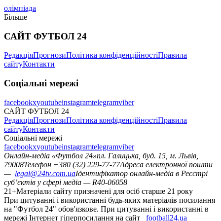
олімпіада
Більше
САЙТ ФУТБОЛ 24
Редакція
Прогнози
Політика конфіденційності
Правила
сайту
Контакти
Соціальні мережі
facebook
x
youtube
instagram
telegram
viber
САЙТ ФУТБОЛ 24
Редакція
Прогнози
Політика конфіденційності
Правила
сайту
Контакти
Соціальні мережі
facebook
x
youtube
instagram
telegram
viber
Онлайн-медіа «Футбол 24»
пл. Галицька, буд. 15, м. Львів,
79008
Телефон +380 (32) 229-77-77
Адреса електронної пошти
—
legal@24tv.com.ua
Ідентифікатор онлайн-медіа в Реєстрі
суб’єктів у сфері медіа — R40-06058
21+
Матеріали сайту призначені для осіб старше 21 року
При цитуванні і використанні будь-яких матеріалів посилання
на "Футбол 24" обов'язкове. При цитуванні і використанні в
мережі Інтернет гіперпосилання на сайт
football24.ua