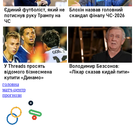
головна
матч-центр
прогнози