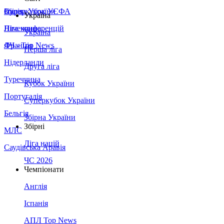
Збірна України
Італія
Суперкубок УЄФА
Україна
Німеччина
Ліга конференцій
Україна
Франція
ЛЧ - Top News
Перша ліга
Нідерланди
Друга ліга
Туреччина
Кубок України
Португалія
Суперкубок України
Бельгія
Збірна України
Збірні
МЛС
Ліга націй
Саудівська Аравія
ЧС 2026
Чемпіонати
Англія
Іспанія
АПЛ Top News