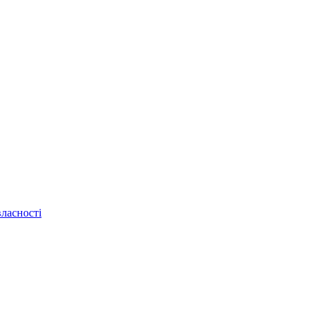
ласності