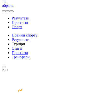
+
1
обране
Результати
Прогнози
Спорт
Новини спорту
Результати
Турніри
Статті
Прогнози
Трансфери
топ