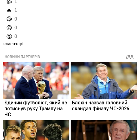
️👍
1
️🔥
1
️😄
0
️😢
0
️🤬
0
коментарі