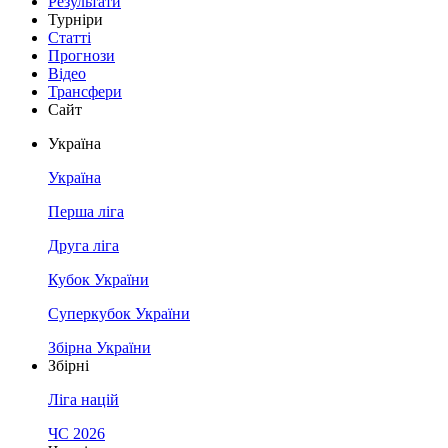
Результати
Турніри
Статті
Прогнози
Відео
Трансфери
Сайт
Україна
Україна
Перша ліга
Друга ліга
Кубок України
Суперкубок України
Збірна України
Збірні
Ліга націй
ЧС 2026