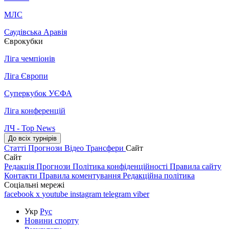
МЛС
Саудівська Аравія
Єврокубки
Ліга чемпіонів
Ліга Європи
Суперкубок УЄФА
Ліга конференцій
ЛЧ - Top News
До всіх турнірів
Статті
Прогнози
Відео
Трансфери
Сайт
Сайт
Редакція
Прогнози
Політика конфіденційності
Правила сайту
Контакти
Правила коментування
Редакційна політика
Соціальні мережі
facebook
x
youtube
instagram
telegram
viber
Укр
Рус
Новини спорту