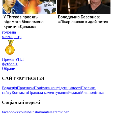
головна
матч-центр
Премія УПЛ
футбол +
Обране
САЙТ ФУТБОЛ 24
Редакція
Прогнози
Політика конфіденційності
Правила
сайту
Контакти
Правила коментування
Редакційна політика
Соціальні мережі
facebook
x
youtube
instagram
telegram
viber