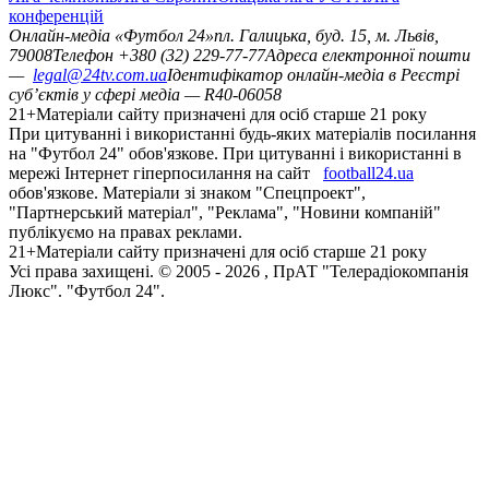
конференцій
Онлайн-медіа «Футбол 24»
пл. Галицька, буд. 15, м. Львів,
79008
Телефон +380 (32) 229-77-77
Адреса електронної пошти
—
legal@24tv.com.ua
Ідентифікатор онлайн-медіа в Реєстрі
суб’єктів у сфері медіа — R40-06058
21+
Матеріали сайту призначені для осіб старше 21 року
При цитуванні і використанні будь-яких матеріалів посилання
на "Футбол 24" обов'язкове. При цитуванні і використанні в
мережі Інтернет гіперпосилання на сайт
football24.ua
обов'язкове. Матеріали зі знаком "Спецпроект",
"Партнерський матеріал", "Реклама", "Новини компаній"
публікуємо на правах реклами.
21+
Матеріали сайту призначені для осіб старше 21 року
Усi права захищенi. © 2005 -
2026
, ПрАТ "Телерадіокомпанія
Люкс". "Футбол 24".