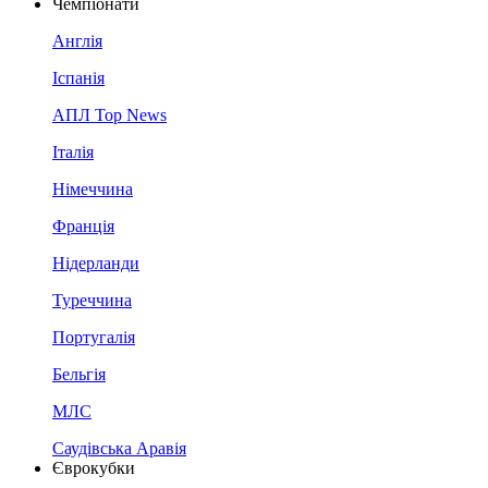
Чемпіонати
Англія
Іспанія
АПЛ Top News
Італія
Німеччина
Франція
Нідерланди
Туреччина
Португалія
Бельгія
МЛС
Саудівська Аравія
Єврокубки