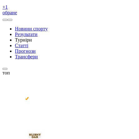
+
1
обране
Новини спорту
Результати
Турніри
Статті
Прогнози
Трансфери
топ