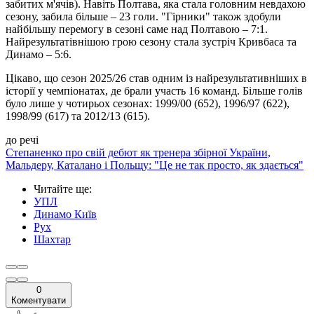
забитих м'ячів). Навіть Полтава, яка стала головним невдахою
сезону, забила більше – 23 голи. "Гірники" також здобули
найбільшу перемогу в сезоні саме над Полтавою – 7:1.
Найрезультатівнішою грою сезону стала зустріч Кривбаса та
Динамо – 5:6.
Цікаво, що сезон 2025/26 став одним із найрезультативніших в
історії у чемпіонатах, де брали участь 16 команд. Більше голів
було лише у чотирьох сезонах: 1999/00 (652), 1996/97 (622),
1998/99 (617) та 2012/13 (615).
до речі
Степаненко про свій дебют як тренера збірної України,
Мальдеру, Каталано і Польщу: "Це не так просто, як здається"
Читайте ще
:
УПЛ
Динамо Київ
Рух
Шахтар
0
Коментувати