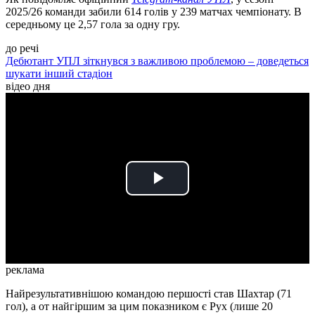
2025/26 команди забили 614 голів у 239 матчах чемпіонату. В
середньому це 2,57 гола за одну гру.
до речі
Дебютант УПЛ зіткнувся з важливою проблемою – доведеться
шукати інший стадіон
відео дня
Play
Video
реклама
Найрезультативнішою командою першості став Шахтар (71
гол), а от найгіршим за цим показником є Рух (лише 20