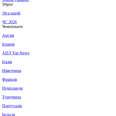
Збірні
Ліга націй
ЧС 2026
Чемпіонати
Англія
Іспанія
АПЛ Top News
Італія
Німеччина
Франція
Нідерланди
Туреччина
Португалія
Бельгія