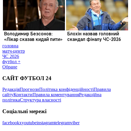
головна
матч-центр
ЧС 2026
футбол +
Обране
САЙТ ФУТБОЛ 24
Редакція
Прогнози
Політика конфіденційності
Правила
сайту
Контакти
Правила коментування
Редакційна
політика
Структура власності
Соціальні мережі
facebook
x
youtube
instagram
telegram
viber