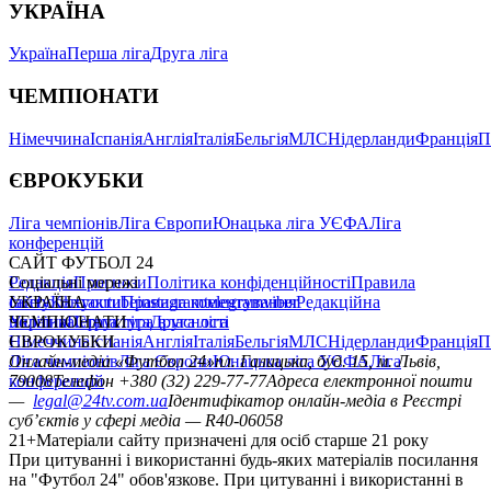
УКРАЇНА
Україна
Перша ліга
Друга ліга
ЧЕМПІОНАТИ
Німеччина
Іспанія
Англія
Італія
Бельгія
МЛС
Нідерланди
Франція
П
ЄВРОКУБКИ
Ліга чемпіонів
Ліга Європи
Юнацька ліга УЄФА
Ліга
конференцій
САЙТ ФУТБОЛ 24
Редакція
Соціальні мережі
Прогнози
Політика конфіденційності
Правила
сайту
facebook
УКРАЇНА
Контакти
x
youtube
Правила коментування
instagram
telegram
viber
Редакційна
політика
Україна
ЧЕМПІОНАТИ
Перша ліга
Структура власності
Друга ліга
Німеччина
ЄВРОКУБКИ
Іспанія
Англія
Італія
Бельгія
МЛС
Нідерланди
Франція
П
Ліга чемпіонів
Онлайн-медіа «Футбол 24»
Ліга Європи
Юнацька ліга УЄФА
пл. Галицька, буд. 15, м. Львів,
Ліга
конференцій
79008
Телефон +380 (32) 229-77-77
Адреса електронної пошти
—
legal@24tv.com.ua
Ідентифікатор онлайн-медіа в Реєстрі
суб’єктів у сфері медіа — R40-06058
21+
Матеріали сайту призначені для осіб старше 21 року
При цитуванні і використанні будь-яких матеріалів посилання
на "Футбол 24" обов'язкове. При цитуванні і використанні в