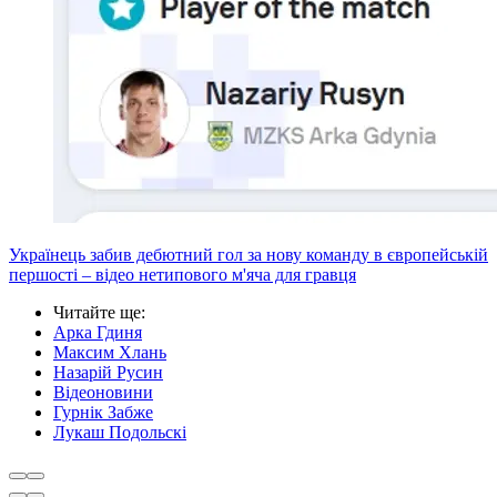
Українець забив дебютний гол за нову команду в європейській
першості – відео нетипового м'яча для гравця
Читайте ще
:
Арка Гдиня
Максим Хлань
Назарій Русин
Відеоновини
Гурнік Забже
Лукаш Подольскі