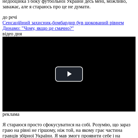
недооцінка з боку футбольної України десь мені, можливо,
заважає, але я стараюсь про це не думати.
до речі
Сенсаційний захисник-бомбардир був шокований рівнем
Динамо: "Чому, якщо це смачно?"
відео дня
Play
Video
реклама
Я стараюся просто сфокусуватися на собі. Розумію, що зараз
граю на рівні не гіршому, ніж той, на якому грає частина
гравців збірної України. Я мав змогу проявити себе і на