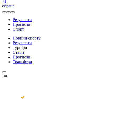
+
1
обране
Результати
Прогнози
Спорт
Новини спорту
Результати
Турніри
Статті
Прогнози
Трансфери
топ