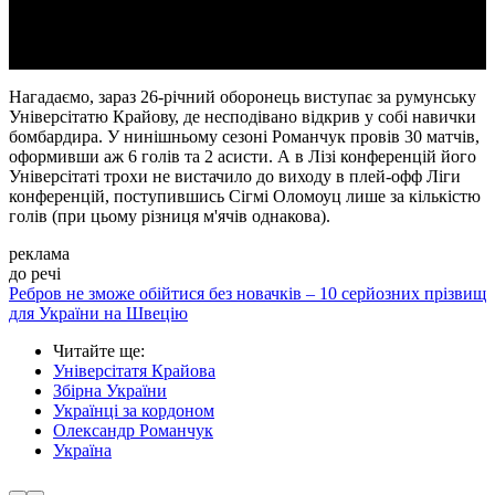
Video
Нагадаємо, зараз 26-річний оборонець виступає за румунську
Універсітатю Крайову, де несподівано відкрив у собі навички
бомбардира. У нинішньому сезоні Романчук провів 30 матчів,
оформивши аж 6 голів та 2 асисти. А в Лізі конференцій його
Універсітаті трохи не вистачило до виходу в плей-офф Ліги
конференцій, поступившись Сігмі Оломоуц лише за кількістю
голів (при цьому різниця м'ячів однакова).
реклама
до речі
Ребров не зможе обійтися без новачків – 10 серйозних прізвищ
для України на Швецію
Читайте ще
:
Універсітатя Крайова
Збірна України
Українці за кордоном
Олександр Романчук
Україна