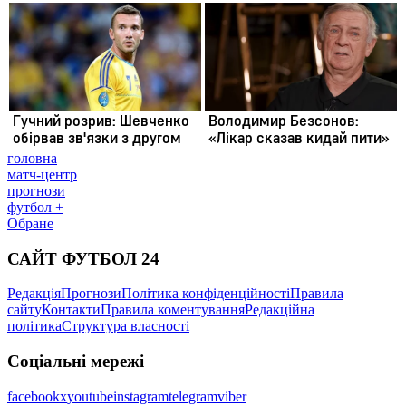
головна
матч-центр
прогнози
футбол +
Обране
САЙТ ФУТБОЛ 24
Редакція
Прогнози
Політика конфіденційності
Правила
сайту
Контакти
Правила коментування
Редакційна
політика
Структура власності
Соціальні мережі
facebook
x
youtube
instagram
telegram
viber