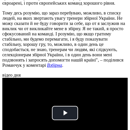
євроарені, і проти європейських команд хорошого рівня.
Тому десь розумію, що зараз перебуваю, можливо, в списку
людей, на яких звертають увагу тренери збірної України. Не
можу сказати й не буду говорити за себе, що от я заслужив на
виклик чи от викликайте мене в збірну. Я не такий, я просто
сфокусований на команді. І розумію, що якщо гратиму
стабільно, ми будемо перемагати, і я буду показувати
стабільну, хорошу гру, то, можливо, в один день це
сподобається, не знаю, тренерам чи людям, які слідкують,
селекціонерам збірної України, і в один день вони мені
подзвонять і запросять допомогти нашій країні", – поділився
Романчук у коментарі
Взбірна
.
відео дня
Play