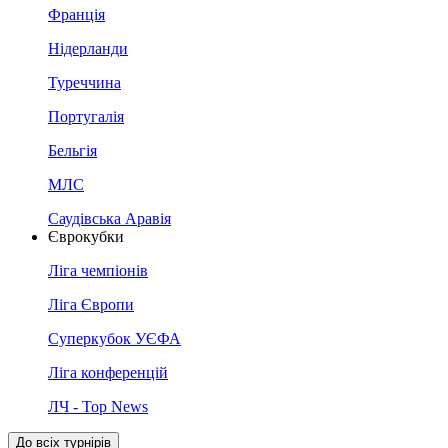
Франція
Нідерланди
Туреччина
Португалія
Бельгія
МЛС
Саудівська Аравія
Єврокубки
Ліга чемпіонів
Ліга Європи
Суперкубок УЄФА
Ліга конференцій
ЛЧ - Top News
До всіх турнірів