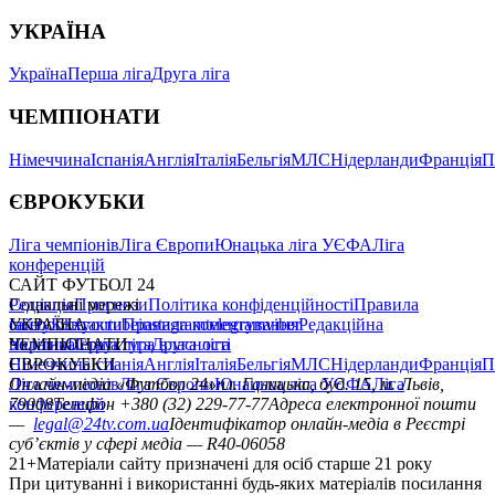
УКРАЇНА
Україна
Перша ліга
Друга ліга
ЧЕМПІОНАТИ
Німеччина
Іспанія
Англія
Італія
Бельгія
МЛС
Нідерланди
Франція
П
ЄВРОКУБКИ
Ліга чемпіонів
Ліга Європи
Юнацька ліга УЄФА
Ліга
конференцій
САЙТ ФУТБОЛ 24
Редакція
Соціальні мережі
Прогнози
Політика конфіденційності
Правила
сайту
facebook
УКРАЇНА
Контакти
x
youtube
Правила коментування
instagram
telegram
viber
Редакційна
політика
Україна
ЧЕМПІОНАТИ
Перша ліга
Структура власності
Друга ліга
Німеччина
ЄВРОКУБКИ
Іспанія
Англія
Італія
Бельгія
МЛС
Нідерланди
Франція
П
Ліга чемпіонів
Онлайн-медіа «Футбол 24»
Ліга Європи
Юнацька ліга УЄФА
пл. Галицька, буд. 15, м. Львів,
Ліга
конференцій
79008
Телефон +380 (32) 229-77-77
Адреса електронної пошти
—
legal@24tv.com.ua
Ідентифікатор онлайн-медіа в Реєстрі
суб’єктів у сфері медіа — R40-06058
21+
Матеріали сайту призначені для осіб старше 21 року
При цитуванні і використанні будь-яких матеріалів посилання