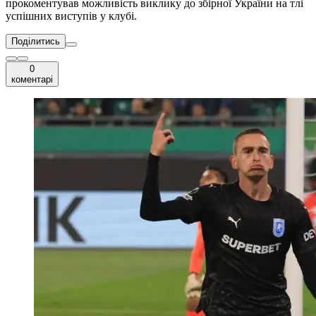
прокоментував можливість виклику до збірної України на тлі
успішних виступів у клубі.
Поділитись
0
коментарі