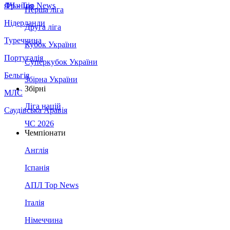
Франція
ЛЧ - Top News
Перша ліга
Нідерланди
Друга ліга
Туреччина
Кубок України
Португалія
Суперкубок України
Бельгія
Збірна України
Збірні
МЛС
Ліга націй
Саудівська Аравія
ЧС 2026
Чемпіонати
Англія
Іспанія
АПЛ Top News
Італія
Німеччина