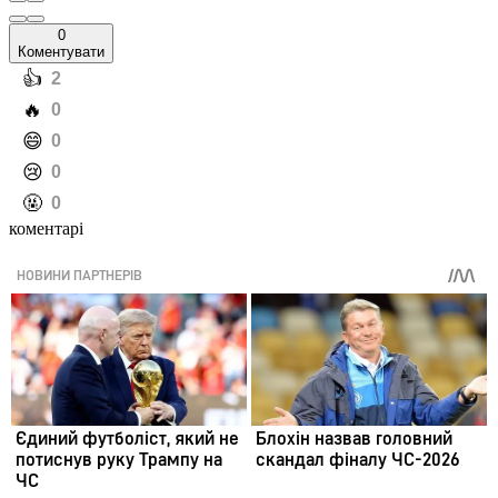
0
Коментувати
️👍
2
️🔥
0
️😄
0
️😢
0
️🤬
0
коментарі