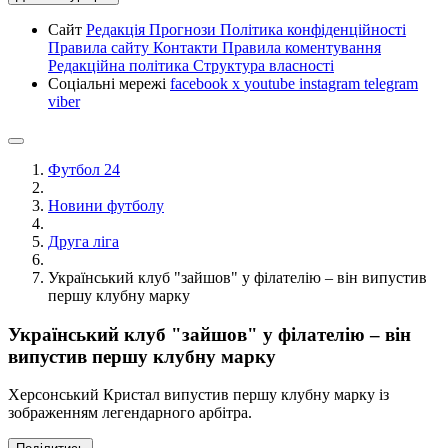
Сайт
Редакція
Прогнози
Політика конфіденційності
Правила сайту
Контакти
Правила коментування
Редакційна політика
Структура власності
Соціальні мережі
facebook
x
youtube
instagram
telegram
viber
Футбол 24
Новини футболу
Друга ліга
Український клуб "зайшов" у філателію – він випустив
першу клубну марку
Український клуб "зайшов" у філателію – він
випустив першу клубну марку
Херсонський Кристал випустив першу клубну марку із
зображенням легендарного арбітра.