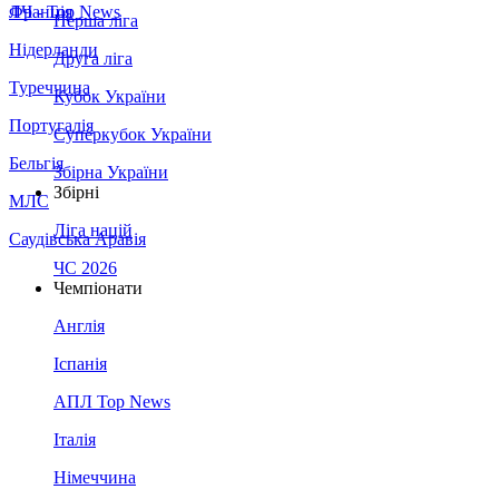
Франція
ЛЧ - Top News
Перша ліга
Нідерланди
Друга ліга
Туреччина
Кубок України
Португалія
Суперкубок України
Бельгія
Збірна України
Збірні
МЛС
Ліга націй
Саудівська Аравія
ЧС 2026
Чемпіонати
Англія
Іспанія
АПЛ Top News
Італія
Німеччина