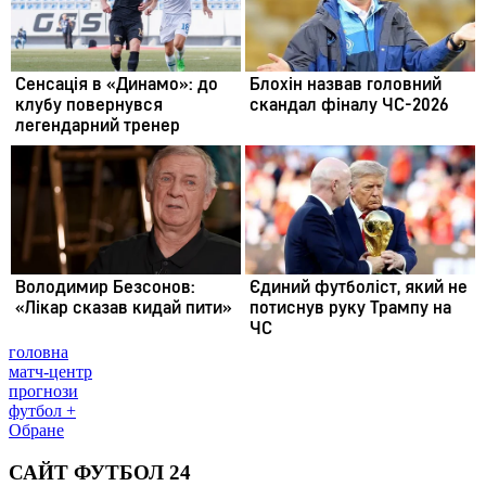
головна
матч-центр
прогнози
футбол +
Обране
САЙТ ФУТБОЛ 24