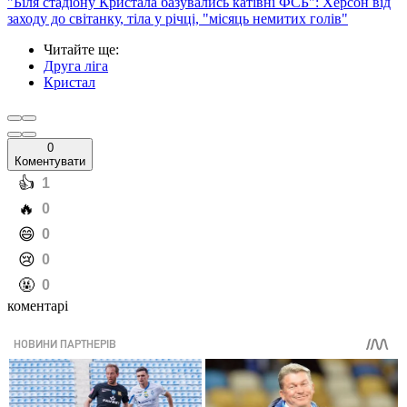
"Біля стадіону Кристала базувались катівні ФСБ": Херсон від
заходу до світанку, тіла у річці, "місяць немитих голів"
Читайте ще
:
Друга ліга
Кристал
0
Коментувати
️👍
1
️🔥
0
️😄
0
️😢
0
️🤬
0
коментарі