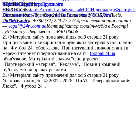
політика
Україна
ЧЕМПІОНАТИ
Перша ліга
Структура власності
Друга ліга
Німеччина
ЄВРОКУБКИ
Іспанія
Англія
Італія
Бельгія
МЛС
Нідерланди
Франція
П
Ліга чемпіонів
Онлайн-медіа «Футбол 24»
Ліга Європи
Юнацька ліга УЄФА
пл. Галицька, буд. 15, м. Львів,
Ліга
конференцій
79008
Телефон +380 (32) 229-77-77
Адреса електронної пошти
—
legal@24tv.com.ua
Ідентифікатор онлайн-медіа в Реєстрі
суб’єктів у сфері медіа — R40-06058
21+
Матеріали сайту призначені для осіб старше 21 року
При цитуванні і використанні будь-яких матеріалів посилання
на "Футбол 24" обов'язкове. При цитуванні і використанні в
мережі Інтернет гіперпосилання на сайт
football24.ua
обов'язкове. Матеріали зі знаком "Спецпроект",
"Партнерський матеріал", "Реклама", "Новини компаній"
публікуємо на правах реклами.
21+
Матеріали сайту призначені для осіб старше 21 року
Усi права захищенi. © 2005 -
2026
, ПрАТ "Телерадіокомпанія
Люкс". "Футбол 24".