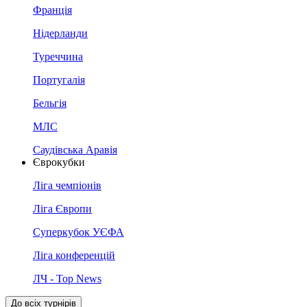
Франція
Нідерланди
Туреччина
Португалія
Бельгія
МЛС
Саудівська Аравія
Єврокубки
Ліга чемпіонів
Ліга Європи
Суперкубок УЄФА
Ліга конференцій
ЛЧ - Top News
До всіх турнірів