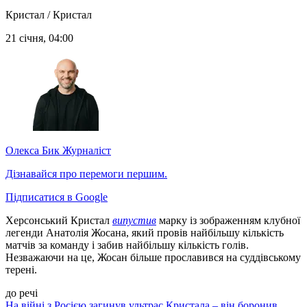
Кристал / Кристал
21 січня, 04:00
Олекса Бик
Журналіст
Дізнавайся про перемоги першим.
Підписатися в Google
Херсонський Кристал
випустив
марку із зображенням клубної
легенди Анатолія Жосана, який провів найбільшу кількість
матчів за команду і забив найбільшу кількість голів.
Незважаючи на це, Жосан більше прославився на суддівському
терені.
до речі
На війні з Росією загинув ультрас Кристала – він боронив