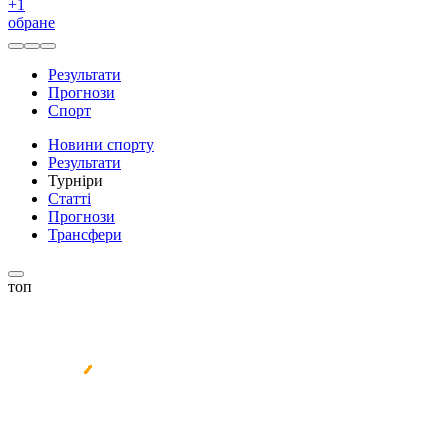
+
1
обране
Результати
Прогнози
Спорт
Новини спорту
Результати
Турніри
Статті
Прогнози
Трансфери
топ