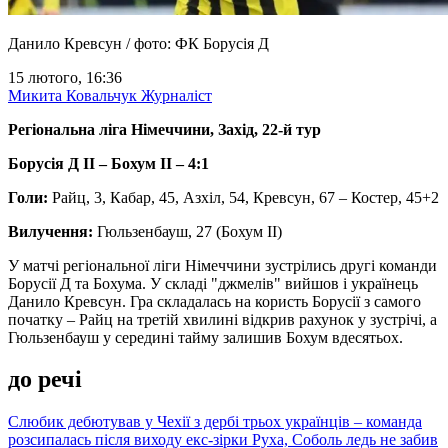
Данило Кревсун / фото: ФК Борусія Д
15 лютого, 16:36
Микита Ковальчук
Журналіст
Регіональна ліга Німеччини, Захід, 22-й тур
Борусія Д ІІ – Бохум ІІ – 4:1
Голи:
Райц, 3, Кабар, 45, Азхіл, 54, Кревсун, 67 – Костер, 45+2
Вилучення:
Гюльзенбауш, 27 (Бохум ІІ)
У матчі регіональної ліги Німеччини зустрілись другі команди
Борусії Д та Бохума. У складі "джмелів" вийшов і українець
Данило Кревсун. Гра складалась на користь Борусії з самого
початку – Райц на третій хвилині відкрив рахунок у зустрічі, а
Гюльзенбауш у середині тайму залишив Бохум вдесятьох.
до речі
Слюбик дебютував у Чехії з дербі трьох українців – команда
розсипалась після виходу екс-зірки Руха, Соболь ледь не забив