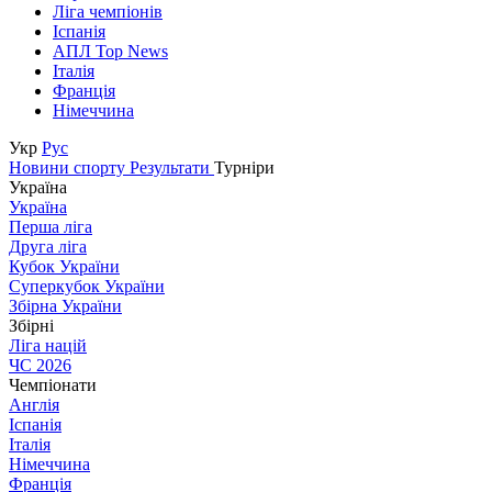
Ліга чемпіонів
Іспанія
АПЛ Top News
Італія
Франція
Німеччина
Укр
Рус
Новини спорту
Результати
Турніри
Україна
Україна
Перша ліга
Друга ліга
Кубок України
Суперкубок України
Збірна України
Збірні
Ліга націй
ЧС 2026
Чемпіонати
Англія
Іспанія
Італія
Німеччина
Франція