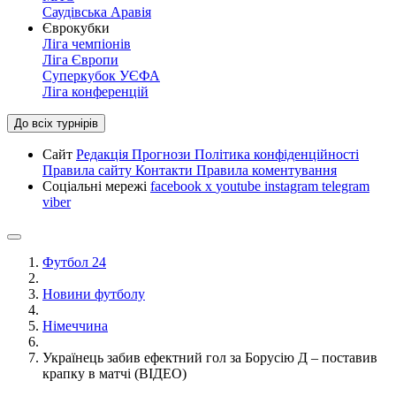
Саудівська Аравія
Єврокубки
Ліга чемпіонів
Ліга Європи
Суперкубок УЄФА
Ліга конференцій
До всіх турнірів
Сайт
Редакція
Прогнози
Політика конфіденційності
Правила сайту
Контакти
Правила коментування
Соціальні мережі
facebook
x
youtube
instagram
telegram
viber
Футбол 24
Новини футболу
Німеччина
Українець забив ефектний гол за Борусію Д – поставив
крапку в матчі (ВІДЕО)