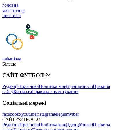
головна
матч-центр
прогнози
олімпіада
Більше
САЙТ ФУТБОЛ 24
Редакція
Прогнози
Політика конфіденційності
Правила
сайту
Контакти
Правила коментування
Соціальні мережі
facebook
x
youtube
instagram
telegram
viber
САЙТ ФУТБОЛ 24
Редакція
Прогнози
Політика конфіденційності
Правила
сайту
Контакти
Правила коментування