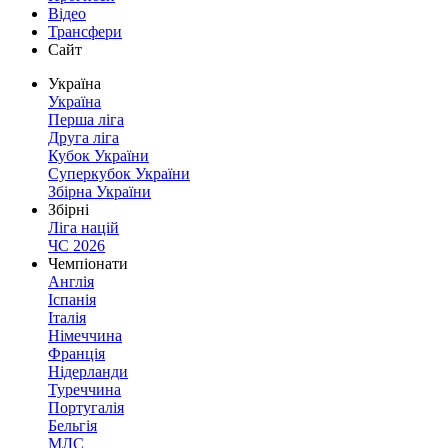
Відео
Трансфери
Сайт
Україна
Україна
Перша ліга
Друга ліга
Кубок України
Суперкубок України
Збірна України
Збірні
Ліга націй
ЧС 2026
Чемпіонати
Англія
Іспанія
Італія
Німеччина
Франція
Нідерланди
Туреччина
Португалія
Бельгія
МЛС