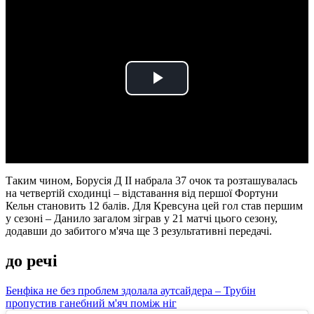
Play
Video
Таким чином, Борусія Д ІІ набрала 37 очок та розташувалась
на четвертій сходинці – відставання від першої Фортуни
Кельн становить 12 балів. Для Кревсуна цей гол став першим
у сезоні – Данило загалом зіграв у 21 матчі цього сезону,
додавши до забитого м'яча ще 3 результативні передачі.
до речі
Бенфіка не без проблем здолала аутсайдера – Трубін
пропустив ганебний м'яч поміж ніг