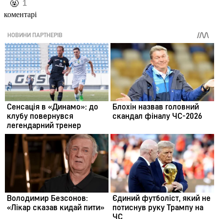
️🤬
1
коментарі