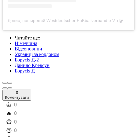
Допис, поширений Westdeutscher Fußballverband e.V. (@herrenregionalligawest)
Читайте ще
:
Німеччина
Відеоновини
Українці за кордоном
Борусія Д-2
Данило Кревсун
Борусія Д
0
Коментувати
️👍
0
️🔥
0
️😄
0
️😢
0