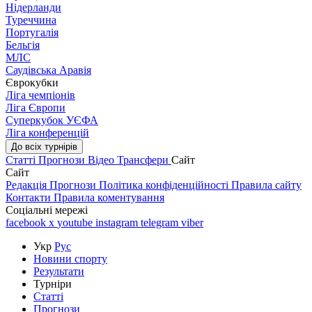
Нідерланди
Туреччина
Португалія
Бельгія
МЛС
Саудівська Аравія
Єврокубки
Ліга чемпіонів
Ліга Європи
Суперкубок УЄФА
Ліга конференцій
До всіх турнірів
Статті
Прогнози
Відео
Трансфери
Сайт
Сайт
Редакція
Прогнози
Політика конфіденційності
Правила сайту
Контакти
Правила коментування
Соціальні мережі
facebook
x
youtube
instagram
telegram
viber
Укр
Рус
Новини спорту
Результати
Турніри
Статті
Прогнози