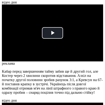
відео дня
Play
Video
реклама
Кабар перед завершенням тайму забив ще й другий гол, але
Костер через 2 хвилини скоротив відставання. Азхіл на
початку другої половини зробив рахунок 3:1, а Кревсун на 67-
й поставив крапку в зустрічі. Українець після довгої
комбінації отримав м'яч на лінії штрафного з правого краю й
одразу пробив – снаряд поцілив точно під дальню стійку!
відео дня