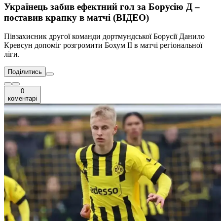
Українець забив ефектний гол за Борусію Д –
поставив крапку в матчі (ВІДЕО)
Півзахисник другої команди дортмундської Борусії Данило
Кревсун допоміг розгромити Бохум ІІ в матчі регіональної
ліги.
Поділитись
0
коментарі