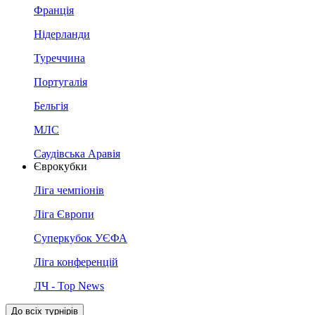
Франція
Нідерланди
Туреччина
Португалія
Бельгія
МЛС
Саудівська Аравія
Єврокубки
Ліга чемпіонів
Ліга Європи
Суперкубок УЄФА
Ліга конференцій
ЛЧ - Top News
До всіх турнірів