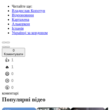
Читайте ще
:
Владислав Копотун
Відеоновини
Картахена
Алькоркон
Іспанія
Українці за кордоном
0
Коментувати
️👍
1
️🔥
1
️😄
0
️😢
0
️🤬
0
коментарі