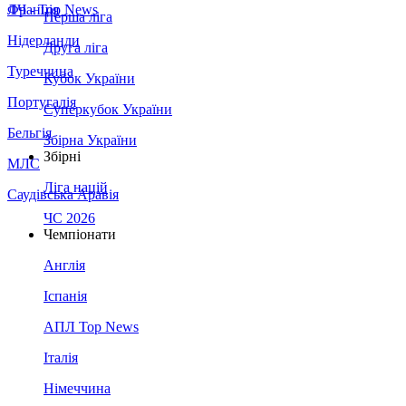
Франція
ЛЧ - Top News
Перша ліга
Нідерланди
Друга ліга
Туреччина
Кубок України
Португалія
Суперкубок України
Бельгія
Збірна України
Збірні
МЛС
Ліга націй
Саудівська Аравія
ЧС 2026
Чемпіонати
Англія
Іспанія
АПЛ Top News
Італія
Німеччина