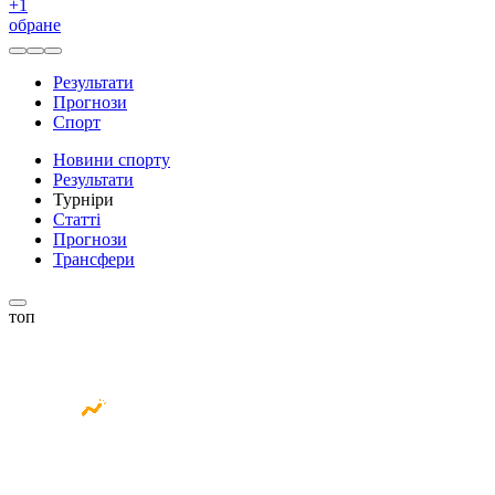
+
1
обране
Результати
Прогнози
Спорт
Новини спорту
Результати
Турніри
Статті
Прогнози
Трансфери
топ