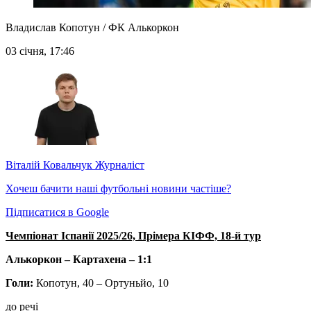
Владислав Копотун / ФК Алькоркон
03 січня, 17:46
Віталій Ковальчук
Журналіст
Хочеш бачити наші футбольні новини частіше?
Підписатися в Google
Чемпіонат Іспанії 2025/26, Прімера КІФФ, 18-й тур
Алькоркон – Картахена – 1:1
Голи:
Копотун, 40 – Ортуньйо, 10
до речі