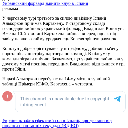
Український форвард змінить клуб в Іспанії
реклама
У черговому турі третього за силою дивізіону Іспанії
Алькоркон приймав Картахену. У стартовому складі
господарів вийшов український форвард Владислав Копотун.
Вже на 10-й хвилині Картахена вийшла вперед, однак під
завісу першого тайму уродженець Ковеля зрівняв рахунок.
Копотун добре зорієнтувався у штрафному, добивши м'яч у
ворота після пострілу партнера по команді. В підсумку
команди зіграли внічию. Зазначимо, що українець забив гол у
другому матчі поспіль, перед цим Владислав відзначився у грі
проти Ібіци.
Наразі Алькоркон перебуває на 14-му місці в турнірній
таблиці Прімери КІФФ, Картахена – четверта.
Українець забив ефектний гол в Іспанії, врятувавши від
поразки на останніх секундах (ВІДЕО)