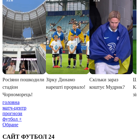
головна
матч-центр
прогнози
футбол +
Обране
САЙТ ФУТБОЛ 24