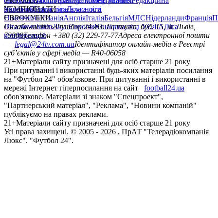
сайту
facebook
УКРАЇНА
Контакти
x
youtube
Правила коментування
instagram
telegram
viber
Редакційна
політика
Україна
ЧЕМПІОНАТИ
Перша ліга
Структура власності
Друга ліга
Німеччина
ЄВРОКУБКИ
Іспанія
Англія
Італія
Бельгія
МЛС
Нідерланди
Франція
П
Ліга чемпіонів
Онлайн-медіа «Футбол 24»
Ліга Європи
Юнацька ліга УЄФА
пл. Галицька, буд. 15, м. Львів,
Ліга
конференцій
79008
Телефон +380 (32) 229-77-77
Адреса електронної пошти
—
legal@24tv.com.ua
Ідентифікатор онлайн-медіа в Реєстрі
суб’єктів у сфері медіа — R40-06058
21+
Матеріали сайту призначені для осіб старше 21 року
При цитуванні і використанні будь-яких матеріалів посилання
на "Футбол 24" обов'язкове. При цитуванні і використанні в
мережі Інтернет гіперпосилання на сайт
football24.ua
обов'язкове. Матеріали зі знаком "Спецпроект",
"Партнерський матеріал", "Реклама", "Новини компаній"
публікуємо на правах реклами.
21+
Матеріали сайту призначені для осіб старше 21 року
Усi права захищенi. © 2005 -
2026
, ПрАТ "Телерадіокомпанія
Люкс". "Футбол 24".