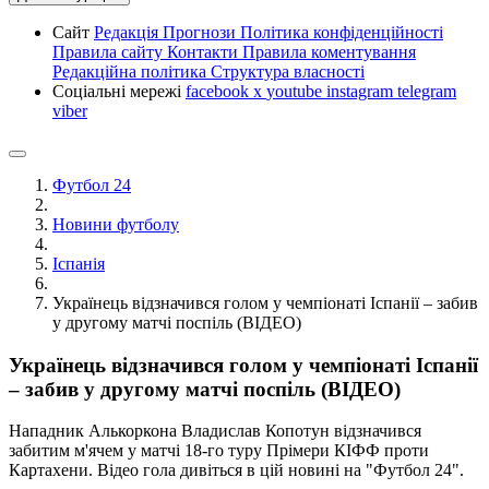
Сайт
Редакція
Прогнози
Політика конфіденційності
Правила сайту
Контакти
Правила коментування
Редакційна політика
Структура власності
Соціальні мережі
facebook
x
youtube
instagram
telegram
viber
Футбол 24
Новини футболу
Іспанія
Українець відзначився голом у чемпіонаті Іспанії – забив
у другому матчі поспіль (ВІДЕО)
Українець відзначився голом у чемпіонаті Іспанії
– забив у другому матчі поспіль (ВІДЕО)
Нападник Алькоркона Владислав Копотун відзначився
забитим м'ячем у матчі 18-го туру Прімери КІФФ проти
Картахени. Відео гола дивіться в цій новині на "Футбол 24".