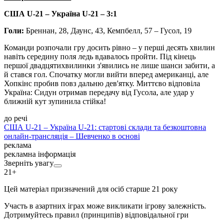
США U-21 – Україна U-21 – 3:1
Голи:
Бреннан, 28, Даунс, 43, Кемпбелл, 57 – Гусол, 19
Команди розпочали гру досить рівно – у перші десять хвилин
навіть середину поля ледь вдавалось пройти. Під кінець
першої двадцятихвилинки з'явились не лише шанси забити, а
й стався гол. Спочатку могли вийти вперед американці, але
Хопкінс пробив повз дальню дев'ятку. Миттєво відповіла
Україна: Сидун отримав передачу від Гусола, але удар у
ближній кут зупинила стійка!
до речі
США U-21 – Україна U-21: стартові склади та безкоштовна
онлайн-трансляція – Шевченко в основі
реклама
рекламна інформація
Зверніть увагу
21+
Цей матеріал призначений для осіб старше 21 року
Участь в азартних іграх може викликати ігрову залежність.
Дотримуйтесь правил (принципів) відповідальної гри