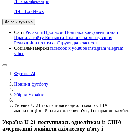
Ліга конференцій
ЛЧ - Top News
До всіх турнірів
Сайт
Редакція
Прогнози
Політика конфіденційності
Правила сайту
Контакти
Правила коментування
Редакційна політика
Структура власності
Соціальні мережі
facebook
x
youtube
instagram
telegram
viber
Футбол 24
Новини футболу
Збірна України
Україна U-21 поступилась одноліткам із США –
американці знайшли ахіллесову п'яту і оформили камбек
Україна U-21 поступилась одноліткам із США –
американці знайшли ахіллесову п'яту і