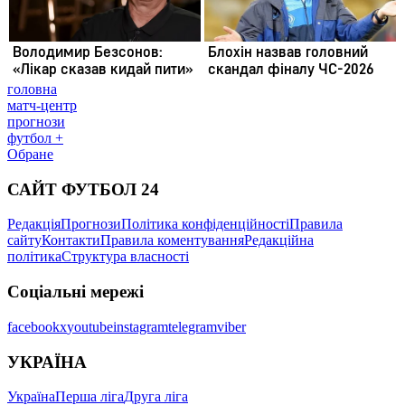
головна
матч-центр
прогнози
футбол +
Обране
САЙТ ФУТБОЛ 24
Редакція
Прогнози
Політика конфіденційності
Правила
сайту
Контакти
Правила коментування
Редакційна
політика
Структура власності
Соціальні мережі
facebook
x
youtube
instagram
telegram
viber
УКРАЇНА
Україна
Перша ліга
Друга ліга