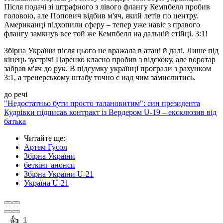
Після подачі зі штрафного з лівого флангу Кемпбелл пробив
головою, але Попович відбив м'яч, який летів по центру.
Американці підхопили сферу – тепер уже навіс з правого
флангу замкнув все той же Кемпбелл на дальній стійці. 3:1!
Збірна України після цього не вражала в атаці й далі. Лише під
кінець зустрічі Царенко класно пробив з відскоку, але воротар
забрав м'яч до рук. В підсумку українці програли з рахунком
3:1, а тренерському штабу точно є над чим замислитись.
до речі
"Недостатньо бути просто талановитим": син президента
Кудрівки підписав контракт із Вердером U-19 – ексклюзив від
батька
Читайте ще
:
Артем Гусол
Збірна України
беткінг анонси
Збірна України U-21
Україна U-21
️👍
1