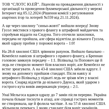
ТОВ “СЛОТС Ю.ЕЙ”. Ліцензія на провадження діяльності з
організації та проведення букмекерської діяльності у мережі
Інтернет від 05.12.2024 (Рішення комісії з регулювання
азартних ігор та лотерей №559 від 21.11.2024).
А ще через хвилину "синьо-жовті" вийшли вперед! Знову
Гусол змістився з правого флангу в штрафний майданчик та
спробував віддати на Сидуна. Того оточили захисники,
передача не пройшла, але сфера відлетіла до вільного Гусола,
який одразу пробив у порожні ворота – 1:0!
На 28-й хвилині США зрівняли рахунок. Вийшло банально –
Кемпбелл навісив зі штрафного з правого флангу, а Бреннан
головою замкнув передачу – 1:1. Вілівальд та Попович ще й
ледь не створили момент біля власних воріт, але Кемпбелл не
встиг зреагувати. А на 43-й хвилині США забили вдруге. І
знову на допомогу прийшов стандарт. Після навісу зі
штрафного Вілівальд у підкаті ледь не зрізав м'яч у власні
ворота. Снаряд відлетів до вільного Даунса, який ударом з
гострого кута вивів американців уперед – 2:1.
Унаї Мельгоса вдався одразу до 7 замін після перерви. Україна
почала більше тиснути в атаці, але справді гострих моментів
не створювала, ще й фолила частіше. А на 57-й хвилині США
збільшили перевагу. І знову стандарт біля воріт українців.