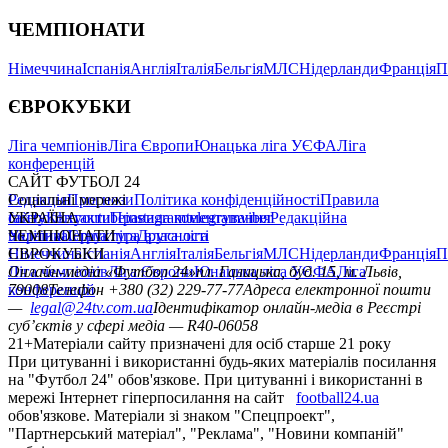
ЧЕМПІОНАТИ
Німеччина
Іспанія
Англія
Італія
Бельгія
МЛС
Нідерланди
Франція
П
ЄВРОКУБКИ
Ліга чемпіонів
Ліга Європи
Юнацька ліга УЄФА
Ліга
конференцій
САЙТ ФУТБОЛ 24
Редакція
Соціальні мережі
Прогнози
Політика конфіденційності
Правила
сайту
facebook
УКРАЇНА
Контакти
x
youtube
Правила коментування
instagram
telegram
viber
Редакційна
політика
Україна
ЧЕМПІОНАТИ
Перша ліга
Структура власності
Друга ліга
Німеччина
ЄВРОКУБКИ
Іспанія
Англія
Італія
Бельгія
МЛС
Нідерланди
Франція
П
Ліга чемпіонів
Онлайн-медіа «Футбол 24»
Ліга Європи
Юнацька ліга УЄФА
пл. Галицька, буд. 15, м. Львів,
Ліга
конференцій
79008
Телефон +380 (32) 229-77-77
Адреса електронної пошти
—
legal@24tv.com.ua
Ідентифікатор онлайн-медіа в Реєстрі
суб’єктів у сфері медіа — R40-06058
21+
Матеріали сайту призначені для осіб старше 21 року
При цитуванні і використанні будь-яких матеріалів посилання
на "Футбол 24" обов'язкове. При цитуванні і використанні в
мережі Інтернет гіперпосилання на сайт
football24.ua
обов'язкове. Матеріали зі знаком "Спецпроект",
"Партнерський матеріал", "Реклама", "Новини компаній"