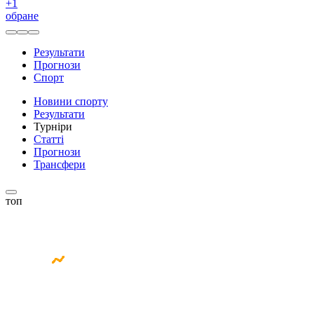
+
1
обране
Результати
Прогнози
Спорт
Новини спорту
Результати
Турніри
Статті
Прогнози
Трансфери
топ