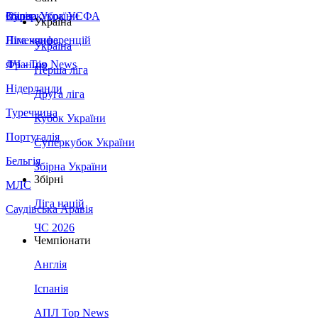
Збірна України
Італія
Суперкубок УЄФА
Україна
Німеччина
Ліга конференцій
Україна
Франція
ЛЧ - Top News
Перша ліга
Нідерланди
Друга ліга
Туреччина
Кубок України
Португалія
Суперкубок України
Бельгія
Збірна України
Збірні
МЛС
Ліга націй
Саудівська Аравія
ЧС 2026
Чемпіонати
Англія
Іспанія
АПЛ Top News