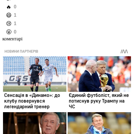
️🔥
0
️😄
1
️😢
1
️🤬
0
коментарі