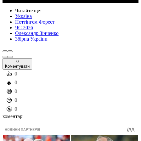
Читайте ще
:
Україна
Ноттінгем Форест
ЧС 2026
Олександр Зінченко
Збірна України
0
Коментувати
️👍
0
️🔥
0
️😄
0
️😢
0
️🤬
0
коментарі