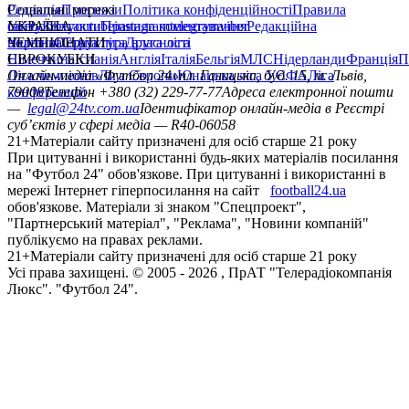
Редакція
Соціальні мережі
Прогнози
Політика конфіденційності
Правила
сайту
facebook
УКРАЇНА
Контакти
x
youtube
Правила коментування
instagram
telegram
viber
Редакційна
політика
Україна
ЧЕМПІОНАТИ
Перша ліга
Структура власності
Друга ліга
Німеччина
ЄВРОКУБКИ
Іспанія
Англія
Італія
Бельгія
МЛС
Нідерланди
Франція
П
Ліга чемпіонів
Онлайн-медіа «Футбол 24»
Ліга Європи
Юнацька ліга УЄФА
пл. Галицька, буд. 15, м. Львів,
Ліга
конференцій
79008
Телефон +380 (32) 229-77-77
Адреса електронної пошти
—
legal@24tv.com.ua
Ідентифікатор онлайн-медіа в Реєстрі
суб’єктів у сфері медіа — R40-06058
21+
Матеріали сайту призначені для осіб старше 21 року
При цитуванні і використанні будь-яких матеріалів посилання
на "Футбол 24" обов'язкове. При цитуванні і використанні в
мережі Інтернет гіперпосилання на сайт
football24.ua
обов'язкове. Матеріали зі знаком "Спецпроект",
"Партнерський матеріал", "Реклама", "Новини компаній"
публікуємо на правах реклами.
21+
Матеріали сайту призначені для осіб старше 21 року
Усi права захищенi. © 2005 -
2026
, ПрАТ "Телерадіокомпанія
Люкс". "Футбол 24".