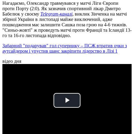
Нагадаємо, Олександр травмувався у матчі Ліги Європи
проти Порту (2:0). Як зазначив спортивний лікар Дмитро
Бабелюк у своєму
Telegram-каналі
, виклик Зінченка на матчі
збірної України в листопаді майже виключений, адже
пошкодження має залишити Сашка поза грою на 4-6 тижнів.
"Синьо-жовті" ж проведуть матчі проти Франції та Ісландії 13-
го та 16-го листопада відповідно.
Забарний "подарував" гол супернику – ПСЖ втратив очки з
аутсайдером і упустив шанс закріпити лідерство в Лізі 1
відео дня
Play
Video