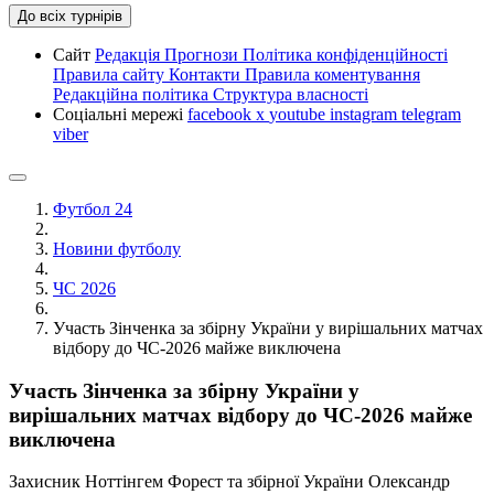
До всіх турнірів
Сайт
Редакція
Прогнози
Політика конфіденційності
Правила сайту
Контакти
Правила коментування
Редакційна політика
Структура власності
Соціальні мережі
facebook
x
youtube
instagram
telegram
viber
Футбол 24
Новини футболу
ЧС 2026
Участь Зінченка за збірну України у вирішальних матчах
відбору до ЧС-2026 майже виключена
Участь Зінченка за збірну України у
вирішальних матчах відбору до ЧС-2026 майже
виключена
Захисник Ноттінгем Форест та збірної України Олександр