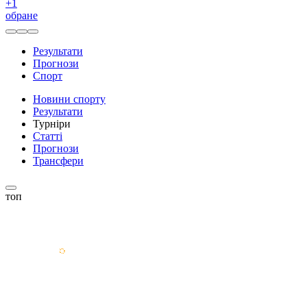
+
1
обране
Результати
Прогнози
Спорт
Новини спорту
Результати
Турніри
Статті
Прогнози
Трансфери
топ