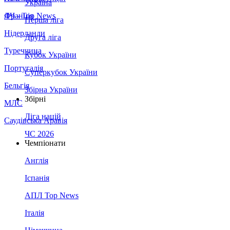
Україна
Франція
ЛЧ - Top News
Перша ліга
Нідерланди
Друга ліга
Туреччина
Кубок України
Португалія
Суперкубок України
Бельгія
Збірна України
Збірні
МЛС
Ліга націй
Саудівська Аравія
ЧС 2026
Чемпіонати
Англія
Іспанія
АПЛ Top News
Італія