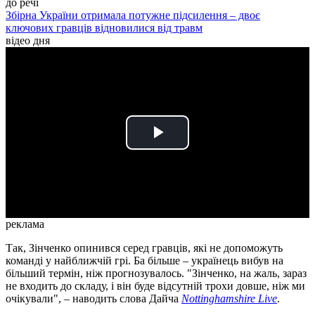
до речі
Збірна України отримала потужне підсилення – двоє
ключових гравців відновилися від травм
відео дня
Play
Video
реклама
Так, Зінченко опинився серед гравців, які не допоможуть
команді у найближчій грі. Ба більше – українець вибув на
більший термін, ніж прогнозувалось. "Зінченко, на жаль, зараз
не входить до складу, і він буде відсутній трохи довше, ніж ми
очікували", – наводить слова Дайча
Nottinghamshire Live
.