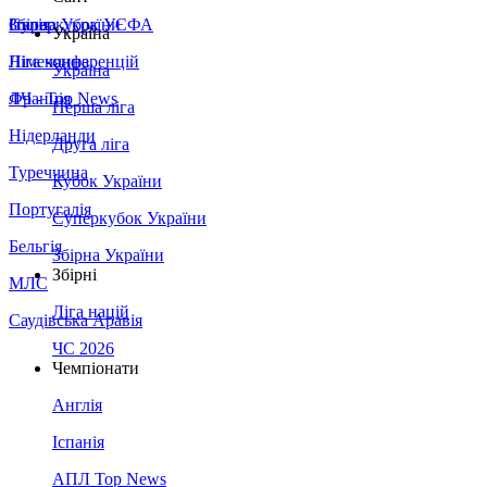
Збірна України
Італія
Суперкубок УЄФА
Україна
Німеччина
Ліга конференцій
Україна
Франція
ЛЧ - Top News
Перша ліга
Нідерланди
Друга ліга
Туреччина
Кубок України
Португалія
Суперкубок України
Бельгія
Збірна України
Збірні
МЛС
Ліга націй
Саудівська Аравія
ЧС 2026
Чемпіонати
Англія
Іспанія
АПЛ Top News