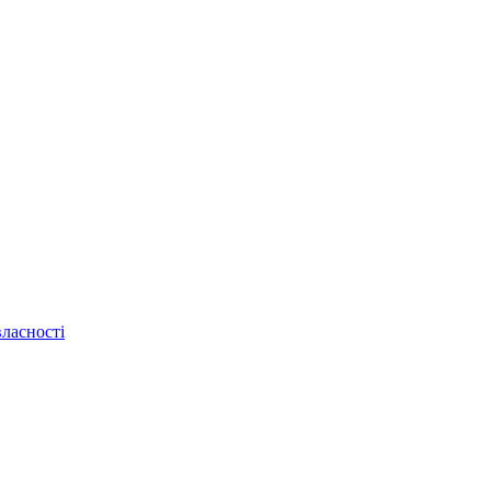
ласності