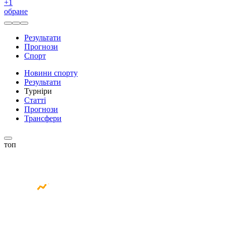
+
1
обране
Результати
Прогнози
Спорт
Новини спорту
Результати
Турніри
Статті
Прогнози
Трансфери
топ