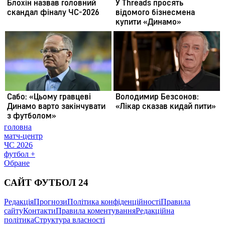
головна
матч-центр
ЧС 2026
футбол +
Обране
САЙТ ФУТБОЛ 24
Редакція
Прогнози
Політика конфіденційності
Правила
сайту
Контакти
Правила коментування
Редакційна
політика
Структура власності