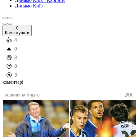
Динамо Київ - Карпати
Динамо Київ
0
Коментувати
️👍
4
️🔥
0
️😄
3
️😢
0
️🤬
3
коментарі