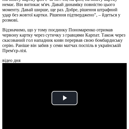
немає. Він витикає м'яч. Давай динаміку повністю цього
моменту. Давай ширше, ще раз. Добре, рішення штрафний
удар без жовтої картки. Рішення підтверджено", – йдеться у
розмові.
Відзначимо, що у тому поєдинку Пономаренко отримав
червону картку через сутичку з гравцями Карпат. Також через
скасований гол нападник киян перервав свою бомбардиську
серію. Раніше він забив у семи матчах поспіль в українській
Прем'єр-лізі.
відео дня
Play
Video