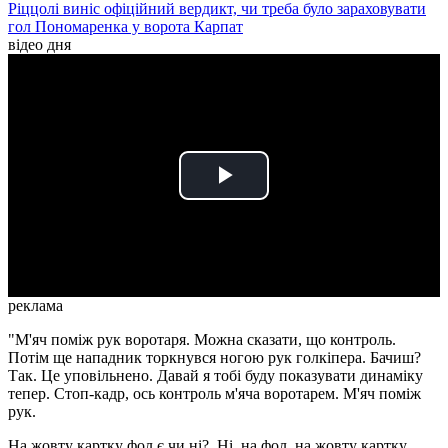
Ріццолі виніс офіційний вердикт, чи треба було зараховувати
гол Пономаренка у ворота Карпат
відео дня
Play
Video
реклама
"М'яч поміж рук воротаря. Можна сказати, що контроль.
Потім ще нападник торкнувся ногою рук голкіпера. Бачиш?
Так. Це уповільнено. Давай я тобі буду показувати динаміку
тепер. Стоп-кадр, ось контроль м'яча воротарем. М'яч поміж
рук.
На жовту картку фол є чи ні?. Ні, на фол, на жовту картку