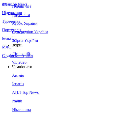
Франція
ЛЧ - Top News
Перша ліга
Нідерланди
Друга ліга
Туреччина
Кубок України
Португалія
Суперкубок України
Бельгія
Збірна України
Збірні
МЛС
Ліга націй
Саудівська Аравія
ЧС 2026
Чемпіонати
Англія
Іспанія
АПЛ Top News
Італія
Німеччина