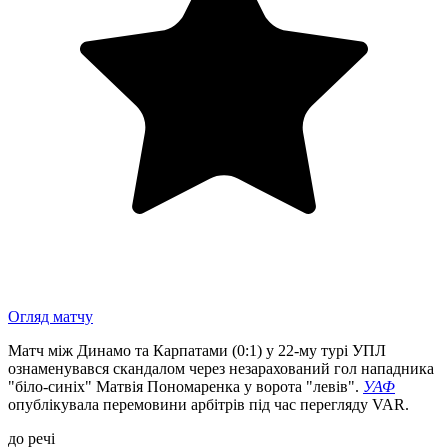
Огляд матчу
Матч між Динамо та Карпатами (0:1) у 22-му турі УПЛ
ознаменувався скандалом через незарахований гол нападника
"біло-синіх" Матвія Пономаренка у ворота "левів".
УАФ
опублікувала перемовини арбітрів під час перегляду VAR.
до речі