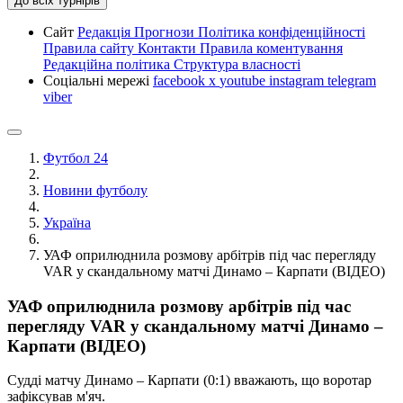
До всіх турнірів
Сайт
Редакція
Прогнози
Політика конфіденційності
Правила сайту
Контакти
Правила коментування
Редакційна політика
Структура власності
Соціальні мережі
facebook
x
youtube
instagram
telegram
viber
Футбол 24
Новини футболу
Україна
УАФ оприлюднила розмову арбітрів під час перегляду
VAR у скандальному матчі Динамо – Карпати (ВІДЕО)
УАФ оприлюднила розмову арбітрів під час
перегляду VAR у скандальному матчі Динамо –
Карпати (ВІДЕО)
Судді матчу Динамо – Карпати (0:1) вважають, що воротар
зафіксував м'яч.