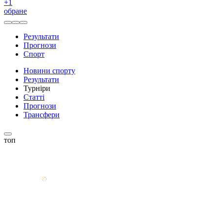
+
1
обране
Результати
Прогнози
Спорт
Новини спорту
Результати
Турніри
Статті
Прогнози
Трансфери
топ