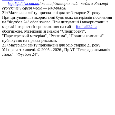
—
legal@24tv.com.ua
Ідентифікатор онлайн-медіа в Реєстрі
суб’єктів у сфері медіа — R40-06058
21+
Матеріали сайту призначені для осіб старше 21 року
При цитуванні і використанні будь-яких матеріалів посилання
на "Футбол 24" обов'язкове. При цитуванні і використанні в
мережі Інтернет гіперпосилання на сайт
football24.ua
обов'язкове. Матеріали зі знаком "Спецпроект",
"Партнерський матеріал", "Реклама", "Новини компаній"
публікуємо на правах реклами.
21+
Матеріали сайту призначені для осіб старше 21 року
Усi права захищенi. © 2005 -
2026
, ПрАТ "Телерадіокомпанія
Люкс". "Футбол 24".