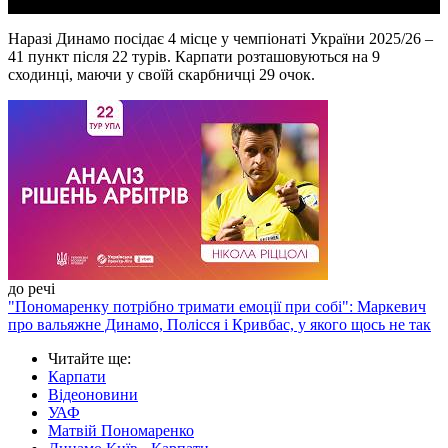
Наразі Динамо посідає 4 місце у чемпіонаті України 2025/26 –
41 пункт після 22 турів. Карпати розташовуються на 9
сходинці, маючи у своїй скарбничці 29 очок.
до речі
"Пономаренку потрібно тримати емоції при собі": Маркевич
про вальяжне Динамо, Полісся і Кривбас, у якого щось не так
Читайте ще
:
Карпати
Відеоновини
УАФ
Матвій Пономаренко