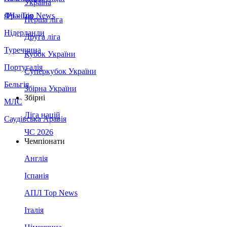
Україна
Франція
ЛЧ - Top News
Перша ліга
Нідерланди
Друга ліга
Туреччина
Кубок України
Португалія
Суперкубок України
Бельгія
Збірна України
Збірні
МЛС
Ліга націй
Саудівська Аравія
ЧС 2026
Чемпіонати
Англія
Іспанія
АПЛ Top News
Італія