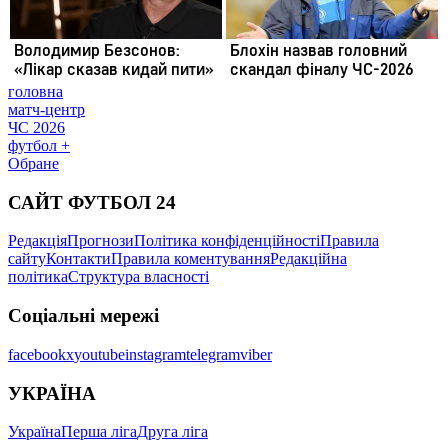
головна
матч-центр
ЧС 2026
футбол +
Обране
САЙТ ФУТБОЛ 24
Редакція
Прогнози
Політика конфіденційності
Правила
сайту
Контакти
Правила коментування
Редакційна
політика
Структура власності
Соціальні мережі
facebook
x
youtube
instagram
telegram
viber
УКРАЇНА
Україна
Перша ліга
Друга ліга