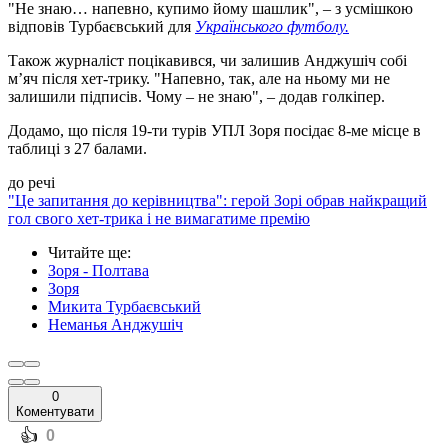
"Не знаю… напевно, купимо йому шашлик", – з усмішкою
відповів Турбаєвський для
Українського футболу.
Також журналіст поцікавився, чи залишив Анджушіч собі
мʼяч після хет-трику. "Напевно, так, але на ньому ми не
залишили підписів. Чому – не знаю", – додав голкіпер.
Додамо, що після 19-ти турів УПЛ Зоря посідає 8-ме місце в
таблиці з 27 балами.
до речі
"Це запитання до керівництва": герой Зорі обрав найкращий
гол свого хет-трика і не вимагатиме премію
Читайте ще
:
Зоря - Полтава
Зоря
Микита Турбаєвський
Неманья Анджушіч
0
Коментувати
️👍
0