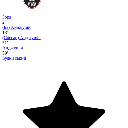
Зоря
2’
(Ба)
Анджушіч
13’
(Слесар)
Анджушіч
51’
Анджушіч
59’
Будківський