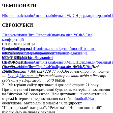
ЧЕМПІОНАТИ
Німеччина
Іспанія
Англія
Італія
Бельгія
МЛС
Нідерланди
Франція
П
ЄВРОКУБКИ
Ліга чемпіонів
Ліга Європи
Юнацька ліга УЄФА
Ліга
конференцій
САЙТ ФУТБОЛ 24
Редакція
Соціальні мережі
Прогнози
Політика конфіденційності
Правила
сайту
facebook
УКРАЇНА
Контакти
x
youtube
Правила коментування
instagram
telegram
viber
Редакційна
політика
Україна
ЧЕМПІОНАТИ
Перша ліга
Структура власності
Друга ліга
Німеччина
ЄВРОКУБКИ
Іспанія
Англія
Італія
Бельгія
МЛС
Нідерланди
Франція
П
Ліга чемпіонів
Онлайн-медіа «Футбол 24»
Ліга Європи
Юнацька ліга УЄФА
пл. Галицька, буд. 15, м. Львів,
Ліга
конференцій
79008
Телефон +380 (32) 229-77-77
Адреса електронної пошти
—
legal@24tv.com.ua
Ідентифікатор онлайн-медіа в Реєстрі
суб’єктів у сфері медіа — R40-06058
21+
Матеріали сайту призначені для осіб старше 21 року
При цитуванні і використанні будь-яких матеріалів посилання
на "Футбол 24" обов'язкове. При цитуванні і використанні в
мережі Інтернет гіперпосилання на сайт
football24.ua
обов'язкове. Матеріали зі знаком "Спецпроект",
"Партнерський матеріал", "Реклама", "Новини компаній"
публікуємо на правах реклами.