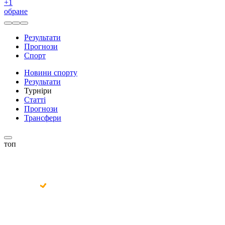
+
1
обране
Результати
Прогнози
Спорт
Новини спорту
Результати
Турніри
Статті
Прогнози
Трансфери
топ