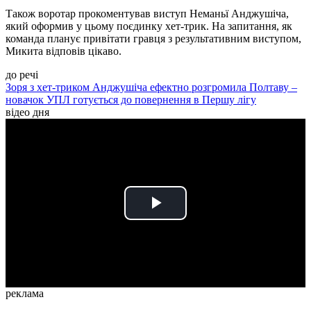
Також воротар прокоментував виступ Неманьї Анджушіча,
який оформив у цьому поєдинку хет-трик. На запитання, як
команда планує привітати гравця з результативним виступом,
Микита відповів цікаво.
до речі
Зоря з хет-триком Анджушіча ефектно розгромила Полтаву –
новачок УПЛ готується до повернення в Першу лігу
відео дня
Play
Video
реклама