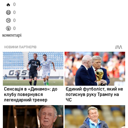
️🔥
0
️😄
0
️😢
0
️🤬
0
коментарі