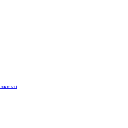
ласності