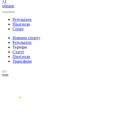
+
1
обране
Результати
Прогнози
Спорт
Новини спорту
Результати
Турніри
Статті
Прогнози
Трансфери
топ