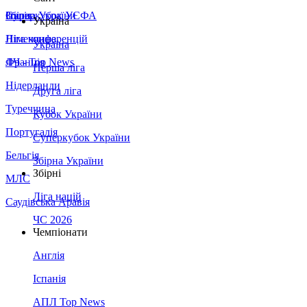
Збірна України
Італія
Суперкубок УЄФА
Україна
Німеччина
Ліга конференцій
Україна
Франція
ЛЧ - Top News
Перша ліга
Нідерланди
Друга ліга
Туреччина
Кубок України
Португалія
Суперкубок України
Бельгія
Збірна України
Збірні
МЛС
Ліга націй
Саудівська Аравія
ЧС 2026
Чемпіонати
Англія
Іспанія
АПЛ Top News