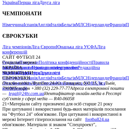
Україна
Перша ліга
Друга ліга
ЧЕМПІОНАТИ
Німеччина
Іспанія
Англія
Італія
Бельгія
МЛС
Нідерланди
Франція
П
ЄВРОКУБКИ
Ліга чемпіонів
Ліга Європи
Юнацька ліга УЄФА
Ліга
конференцій
САЙТ ФУТБОЛ 24
Редакція
Соціальні мережі
Прогнози
Політика конфіденційності
Правила
сайту
facebook
УКРАЇНА
Контакти
x
youtube
Правила коментування
instagram
telegram
viber
Редакційна
політика
Україна
ЧЕМПІОНАТИ
Перша ліга
Структура власності
Друга ліга
Німеччина
ЄВРОКУБКИ
Іспанія
Англія
Італія
Бельгія
МЛС
Нідерланди
Франція
П
Ліга чемпіонів
Онлайн-медіа «Футбол 24»
Ліга Європи
Юнацька ліга УЄФА
пл. Галицька, буд. 15, м. Львів,
Ліга
конференцій
79008
Телефон +380 (32) 229-77-77
Адреса електронної пошти
—
legal@24tv.com.ua
Ідентифікатор онлайн-медіа в Реєстрі
суб’єктів у сфері медіа — R40-06058
21+
Матеріали сайту призначені для осіб старше 21 року
При цитуванні і використанні будь-яких матеріалів посилання
на "Футбол 24" обов'язкове. При цитуванні і використанні в
мережі Інтернет гіперпосилання на сайт
football24.ua
обов'язкове. Матеріали зі знаком "Спецпроект",