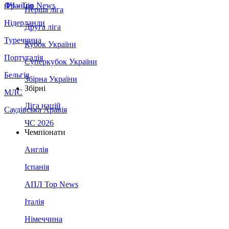
Франція
ЛЧ - Top News
Перша ліга
Нідерланди
Друга ліга
Туреччина
Кубок України
Португалія
Суперкубок України
Бельгія
Збірна України
Збірні
МЛС
Ліга націй
Саудівська Аравія
ЧС 2026
Чемпіонати
Англія
Іспанія
АПЛ Top News
Італія
Німеччина