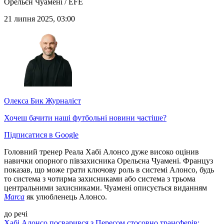
Орельєн Чуамені / EFE
21 липня 2025, 03:00
Олекса Бик
Журналіст
Хочеш бачити наші футбольні новини частіше?
Підписатися в Google
Головний тренер Реала Хабі Алонсо дуже високо оцінив
навички опорного півзахисника Орельєна Чуамені. Француз
показав, що може грати ключову роль в системі Алонсо, будь
то система з чотирма захисниками або система з трьома
центральними захисниками. Чуамені описується виданням
Marca
як улюбленець Алонсо.
до речі
Хабі Алонсо посварився з Пересом стосовно трансферів: