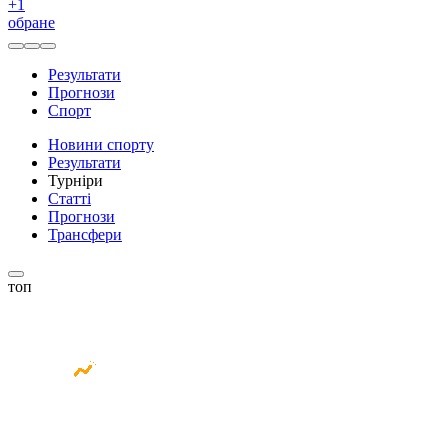
+
1
обране
Результати
Прогнози
Спорт
Новини спорту
Результати
Турніри
Статті
Прогнози
Трансфери
топ