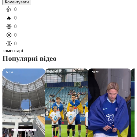
Коментувати
️👍
0
️🔥
0
️😄
0
️😢
0
️🤬
0
коментарі