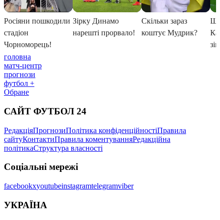
головна
матч-центр
прогнози
футбол +
Обране
САЙТ ФУТБОЛ 24
Редакція
Прогнози
Політика конфіденційності
Правила
сайту
Контакти
Правила коментування
Редакційна
політика
Структура власності
Соціальні мережі
facebook
x
youtube
instagram
telegram
viber
УКРАЇНА