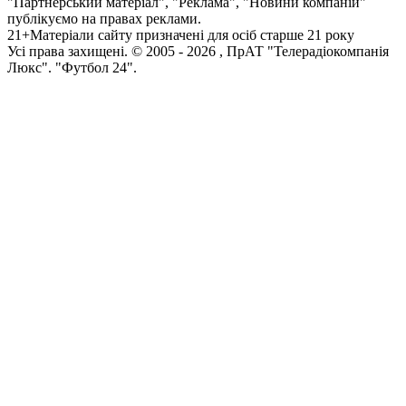
"Партнерський матеріал", "Реклама", "Новини компаній"
публікуємо на правах реклами.
21+
Матеріали сайту призначені для осіб старше 21 року
Усi права захищенi. © 2005 -
2026
, ПрАТ "Телерадіокомпанія
Люкс". "Футбол 24".