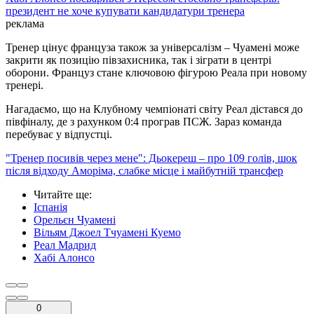
президент не хоче купувати кандидатури тренера
реклама
Тренер цінує француза також за універсалізм – Чуамені може
закрити як позицію півзахисника, так і зіграти в центрі
оборони. Француз стане ключовою фігурою Реала при новому
тренері.
Нагадаємо, що на Клубному чемпіонаті світу Реал дістався до
півфіналу, де з рахунком 0:4 програв ПСЖ. Зараз команда
перебуває у відпустці.
"Тренер посивів через мене": Дьокереш – про 109 голів, шок
після відходу Аморіма, слабке місце і майбутній трансфер
Читайте ще
:
Іспанія
Орельєн Чуамені
Вільям Джоел Тчуамені Куемо
Реал Мадрид
Хабі Алонсо
0