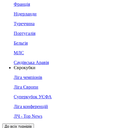
Франція
Нідерланди
Туреччина
Португалія
Бельгія
МЛС
Саудівська Аравія
Єврокубки
Ліга чемпіонів
Ліга Європи
Суперкубок УЄФА
Ліга конференцій
ЛЧ - Top News
До всіх турнірів