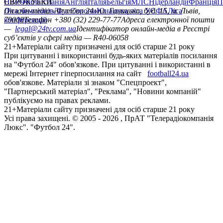
Німеччина
ЄВРОКУБКИ
Іспанія
Англія
Італія
Бельгія
МЛС
Нідерланди
Франція
П
Ліга чемпіонів
Онлайн-медіа «Футбол 24»
Ліга Європи
Юнацька ліга УЄФА
пл. Галицька, буд. 15, м. Львів,
Ліга
конференцій
79008
Телефон +380 (32) 229-77-77
Адреса електронної пошти
—
legal@24tv.com.ua
Ідентифікатор онлайн-медіа в Реєстрі
суб’єктів у сфері медіа — R40-06058
21+
Матеріали сайту призначені для осіб старше 21 року
При цитуванні і використанні будь-яких матеріалів посилання
на "Футбол 24" обов'язкове. При цитуванні і використанні в
мережі Інтернет гіперпосилання на сайт
football24.ua
обов'язкове. Матеріали зі знаком "Спецпроект",
"Партнерський матеріал", "Реклама", "Новини компаній"
публікуємо на правах реклами.
21+
Матеріали сайту призначені для осіб старше 21 року
Усi права захищенi. © 2005 -
2026
, ПрАТ "Телерадіокомпанія
Люкс". "Футбол 24".