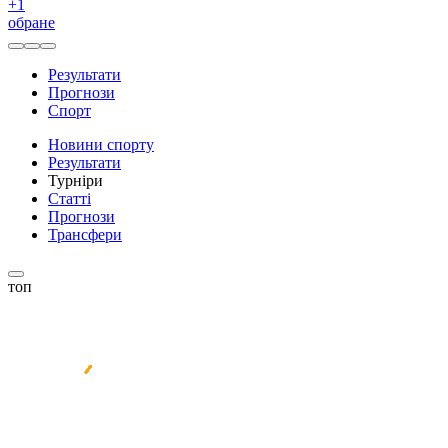
+
1
обране
Результати
Прогнози
Спорт
Новини спорту
Результати
Турніри
Статті
Прогнози
Трансфери
топ