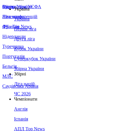
Збірна України
Італія
Суперкубок УЄФА
Україна
Німеччина
Ліга конференцій
Україна
Франція
ЛЧ - Top News
Перша ліга
Нідерланди
Друга ліга
Туреччина
Кубок України
Португалія
Суперкубок України
Бельгія
Збірна України
Збірні
МЛС
Ліга націй
Саудівська Аравія
ЧС 2026
Чемпіонати
Англія
Іспанія
АПЛ Top News