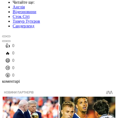
Читайте ще
:
Англія
Відеоновини
Сток Сіті
Тимур Тутєров
Сандерленд
️👍
0
️🔥
0
️😄
0
️😢
0
️🤬
0
коментарі