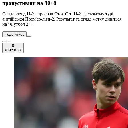
пропустивши на 90+8
Сандерленд U-21 програв Сток Сіті U-21 у сьомому турі
англійської Прем'єр-ліги-2. Результат та огляд матчу дивіться
на "Футбол 24".
Поділитись
0
коментарі