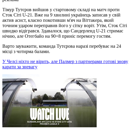
Тімур Тутєров вийшов у стартовому складі на матч проти
Сток Сіті U-21. Вже на 9 хвилині українець записав у свій
актив асист, класно покотивши м'яч на Віттакера, який
точним ударом переправив його у сітку воріт. Утім, Сток Сіті
швидко відігрався. Здавалося, що Сандерленд U-21 стримає
нічию, але Отегбайо на 90+8 приніс перемогу гостям.
Варто зауважити, команда Тутєрова наразі перебуває на 24
місці з чотирма балами.
У Челсі ніхто не вірить, але Палмер з партнерами готові знову
карати за зневагу