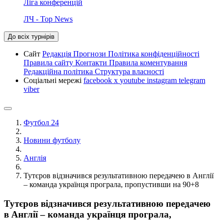
Ліга конференцій
ЛЧ - Top News
До всіх турнірів
Сайт
Редакція
Прогнози
Політика конфіденційності
Правила сайту
Контакти
Правила коментування
Редакційна політика
Структура власності
Соціальні мережі
facebook
x
youtube
instagram
telegram
viber
Футбол 24
Новини футболу
Англія
Тутєров відзначився результативною передачею в Англії
– команда українця програла, пропустивши на 90+8
Тутєров відзначився результативною передачею
в Англії – команда українця програла,