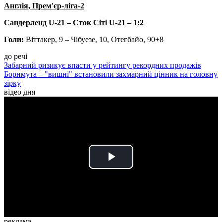
Англія, Прем'єр-ліга-2
Сандерленд U-21 – Сток Сіті U-21 – 1:2
Голи:
Віттакер, 9 – Чібуезе, 10, Отегбайо, 90+8
до речі
Забарний ризикує впасти у рейтингу рекордних продажів
Борнмута – "вишні" встановили захмарний цінник на головну
зірку
відео дня
Play
Video
реклама