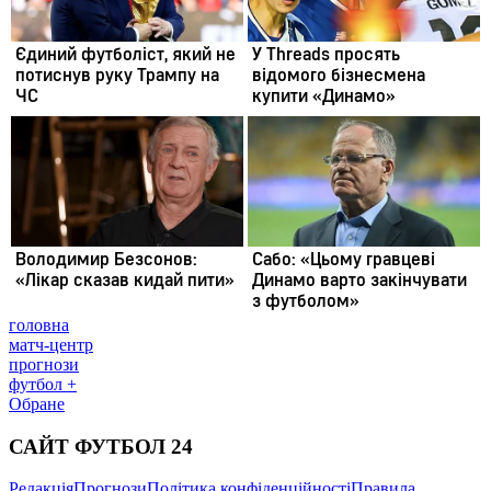
головна
матч-центр
прогнози
футбол +
Обране
САЙТ ФУТБОЛ 24
Редакція
Прогнози
Політика конфіденційності
Правила