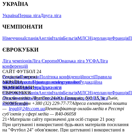
УКРАЇНА
Україна
Перша ліга
Друга ліга
ЧЕМПІОНАТИ
Німеччина
Іспанія
Англія
Італія
Бельгія
МЛС
Нідерланди
Франція
П
ЄВРОКУБКИ
Ліга чемпіонів
Ліга Європи
Юнацька ліга УЄФА
Ліга
конференцій
САЙТ ФУТБОЛ 24
Редакція
Соціальні мережі
Прогнози
Політика конфіденційності
Правила
сайту
facebook
УКРАЇНА
Контакти
x
youtube
Правила коментування
instagram
telegram
viber
Редакційна
політика
Україна
ЧЕМПІОНАТИ
Перша ліга
Структура власності
Друга ліга
Німеччина
ЄВРОКУБКИ
Іспанія
Англія
Італія
Бельгія
МЛС
Нідерланди
Франція
П
Ліга чемпіонів
Онлайн-медіа «Футбол 24»
Ліга Європи
Юнацька ліга УЄФА
пл. Галицька, буд. 15, м. Львів,
Ліга
конференцій
79008
Телефон +380 (32) 229-77-77
Адреса електронної пошти
—
legal@24tv.com.ua
Ідентифікатор онлайн-медіа в Реєстрі
суб’єктів у сфері медіа — R40-06058
21+
Матеріали сайту призначені для осіб старше 21 року
При цитуванні і використанні будь-яких матеріалів посилання
на "Футбол 24" обов'язкове. При цитуванні і використанні в