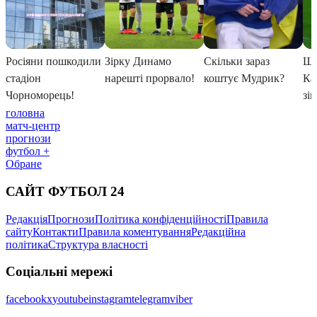
головна
матч-центр
прогнози
футбол +
Обране
САЙТ ФУТБОЛ 24
Редакція
Прогнози
Політика конфіденційності
Правила
сайту
Контакти
Правила коментування
Редакційна
політика
Структура власності
Соціальні мережі
facebook
x
youtube
instagram
telegram
viber