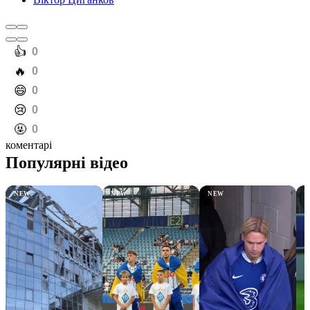
️👍
0
️🔥
0
️😄
0
️😢
0
️🤬
0
коментарі