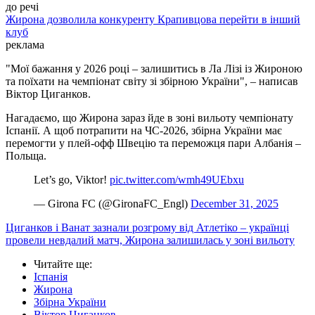
до речі
Жирона дозволила конкуренту Крапивцова перейти в інший
клуб
реклама
"Мої бажання у 2026 році – залишитись в Ла Лізі із Жироною
та поїхати на чемпіонат світу зі збірною України", – написав
Віктор Циганков.
Нагадаємо, що Жирона зараз йде в зоні вильоту чемпіонату
Іспанії. А щоб потрапити на ЧС-2026, збірна України має
перемогти у плей-офф Швецію та переможця пари Албанія –
Польща.
Let’s go, Viktor!
pic.twitter.com/wmh49UEbxu
— Girona FC (@GironaFC_Engl)
December 31, 2025
Циганков і Ванат зазнали розгрому від Атлетіко – українці
провели невдалий матч, Жирона залишилась у зоні вильоту
Читайте ще
:
Іспанія
Жирона
Збірна України
Віктор Циганков