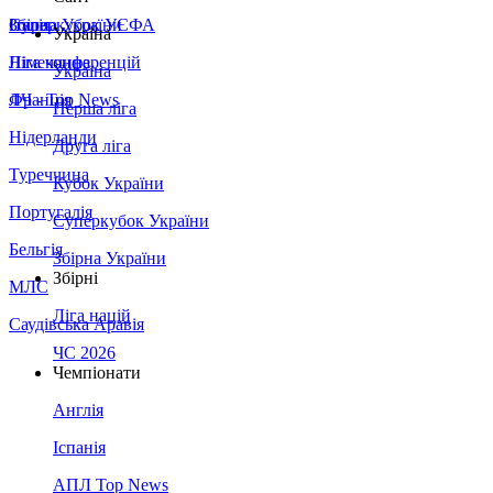
Збірна України
Італія
Суперкубок УЄФА
Україна
Німеччина
Ліга конференцій
Україна
Франція
ЛЧ - Top News
Перша ліга
Нідерланди
Друга ліга
Туреччина
Кубок України
Португалія
Суперкубок України
Бельгія
Збірна України
Збірні
МЛС
Ліга націй
Саудівська Аравія
ЧС 2026
Чемпіонати
Англія
Іспанія
АПЛ Top News