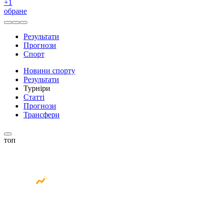
+
1
обране
Результати
Прогнози
Спорт
Новини спорту
Результати
Турніри
Статті
Прогнози
Трансфери
топ