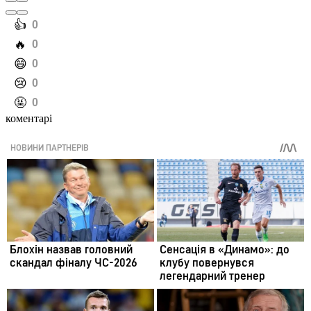
️👍
0
️🔥
0
️😄
0
️😢
0
️🤬
0
коментарі