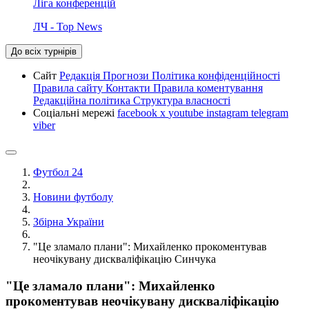
Ліга конференцій
ЛЧ - Top News
До всіх турнірів
Сайт
Редакція
Прогнози
Політика конфіденційності
Правила сайту
Контакти
Правила коментування
Редакційна політика
Структура власності
Соціальні мережі
facebook
x
youtube
instagram
telegram
viber
Футбол 24
Новини футболу
Збірна України
"Це зламало плани": Михайленко прокоментував
неочікувану дискваліфікацію Синчука
"Це зламало плани": Михайленко
прокоментував неочікувану дискваліфікацію