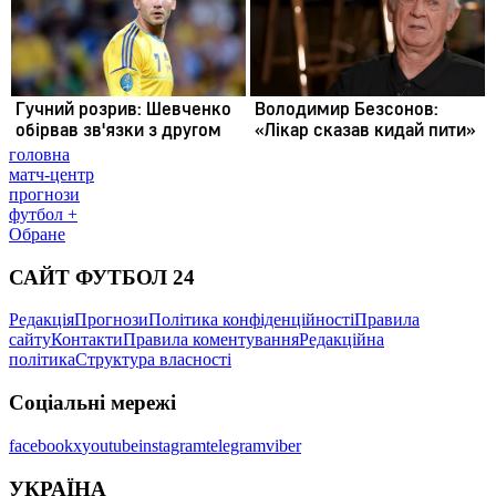
головна
матч-центр
прогнози
футбол +
Обране
САЙТ ФУТБОЛ 24
Редакція
Прогнози
Політика конфіденційності
Правила
сайту
Контакти
Правила коментування
Редакційна
політика
Структура власності
Соціальні мережі
facebook
x
youtube
instagram
telegram
viber
УКРАЇНА