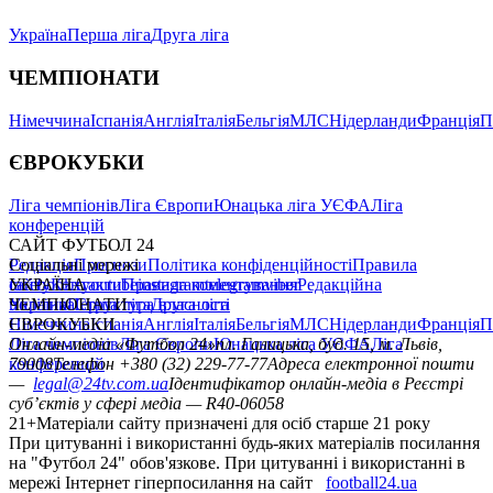
Україна
Перша ліга
Друга ліга
ЧЕМПІОНАТИ
Німеччина
Іспанія
Англія
Італія
Бельгія
МЛС
Нідерланди
Франція
П
ЄВРОКУБКИ
Ліга чемпіонів
Ліга Європи
Юнацька ліга УЄФА
Ліга
конференцій
САЙТ ФУТБОЛ 24
Редакція
Соціальні мережі
Прогнози
Політика конфіденційності
Правила
сайту
facebook
УКРАЇНА
Контакти
x
youtube
Правила коментування
instagram
telegram
viber
Редакційна
політика
Україна
ЧЕМПІОНАТИ
Перша ліга
Структура власності
Друга ліга
Німеччина
ЄВРОКУБКИ
Іспанія
Англія
Італія
Бельгія
МЛС
Нідерланди
Франція
П
Ліга чемпіонів
Онлайн-медіа «Футбол 24»
Ліга Європи
Юнацька ліга УЄФА
пл. Галицька, буд. 15, м. Львів,
Ліга
конференцій
79008
Телефон +380 (32) 229-77-77
Адреса електронної пошти
—
legal@24tv.com.ua
Ідентифікатор онлайн-медіа в Реєстрі
суб’єктів у сфері медіа — R40-06058
21+
Матеріали сайту призначені для осіб старше 21 року
При цитуванні і використанні будь-яких матеріалів посилання
на "Футбол 24" обов'язкове. При цитуванні і використанні в
мережі Інтернет гіперпосилання на сайт
football24.ua