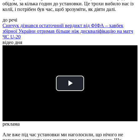
обідом, за кілька годин до установки. Це трохи вибило нас із
колії, і потрібен був час, щоб зрозуміти, як діяти далі.
до речі
Синчук дізнався остаточний вердикт від ФІФА – хавбек
збірної України отримав більше ніж дискваліфікацію на матч
ЧС U-20
відео дня
Play
Video
реклама
Але вже під час установки ми наголосили, що нічого не