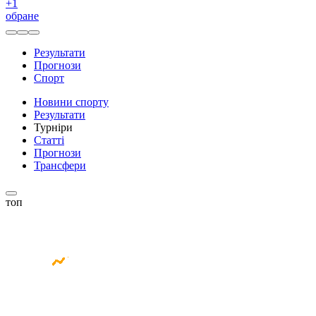
+
1
обране
Результати
Прогнози
Спорт
Новини спорту
Результати
Турніри
Статті
Прогнози
Трансфери
топ