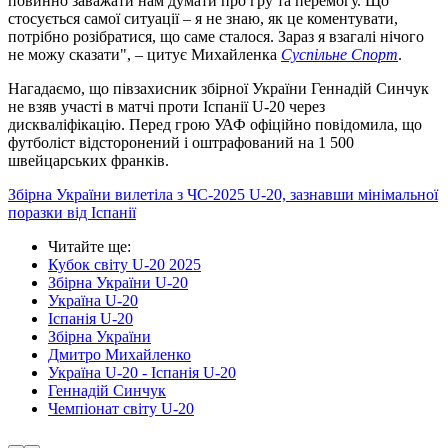
повинно заважати нам думати про гру та перемогу. Що
стосується самої ситуації – я не знаю, як це коментувати,
потрібно розібратися, що саме сталося. Зараз я взагалі нічого
не можу сказати", – цитує Михайленка
Суспільне Спорт
.
Нагадаємо, що півзахисник збірної України Геннадій Синчук
не взяв участі в матчі проти Іспанії U-20 через
дискваліфікацію. Перед грою УАФ офіційно повідомила, що
футболіст відсторонений і оштрафований на 1 500
швейцарських франків.
Збірна України вилетіла з ЧС-2025 U-20, зазнавши мінімальної
поразки від Іспанії
Читайте ще
:
Кубок світу U-20 2025
Збірна України U-20
Україна U-20
Іспанія U-20
Збірна України
Дмитро Михайленко
Україна U-20 - Іспанія U-20
Геннадій Синчук
Чемпіонат світу U-20