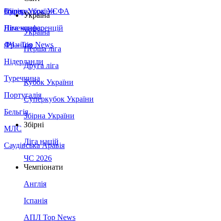
Збірна України
Італія
Суперкубок УЄФА
Україна
Німеччина
Ліга конференцій
Україна
Франція
ЛЧ - Top News
Перша ліга
Нідерланди
Друга ліга
Туреччина
Кубок України
Португалія
Суперкубок України
Бельгія
Збірна України
Збірні
МЛС
Ліга націй
Саудівська Аравія
ЧС 2026
Чемпіонати
Англія
Іспанія
АПЛ Top News