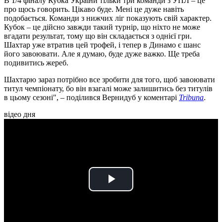
В 1/4 фіналу Кубка України тільки три команди з УПЛ – це
про щось говорить. Цікаво буде. Мені це дуже навіть
подобається. Команди з нижчих ліг показують свій характер.
Кубок – це дійсно завжди такий турнір, що ніхто не може
вгадати результат, тому що він складається з однієї гри.
Шахтар уже втратив цей трофей, і тепер в Динамо є шанс
його завоювати. Але я думаю, буде дуже важко. Ще треба
подивитись жереб.
Шахтарю зараз потрібно все зробити для того, щоб завоювати
титул чемпіонату, бо він взагалі може залишитись без титулів
в цьому сезоні", – поділився Вернидуб у коментарі
Tribuna
.
відео дня
Play
Video