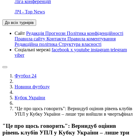
Ліга конференцій
ЛЧ - Top News
До всіх турнірів
Сайт
Редакція
Прогнози
Політика конфіденційності
Правила сайту
Контакти
Правила коментування
Редакційна політика
Структура власності
Соціальні мережі
facebook
x
youtube
instagram
telegram
viber
Футбол 24
Новини футболу
Кубок України
"Це про щось говорить": Вернидуб оцінив рівень клубів
УПЛ у Кубку України – лише три вийшли в чвертьфінал
"Це про щось говорить": Вернидуб оцінив
рівень клубів УПЛ у Кубку України – лише три