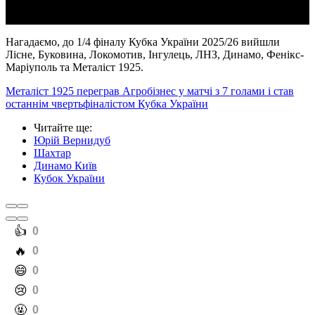
Нагадаємо, до 1/4 фіналу Кубка України 2025/26 вийшли
Лісне, Буковина, Локомотив, Інгулець, ЛНЗ, Динамо, Фенікс-
Маріуполь та Металіст 1925.
Металіст 1925 переграв Агробізнес у матчі з 7 голами і став
останнім чвертьфіналістом Кубка України
Читайте ще
:
Юрій Вернидуб
Шахтар
Динамо Київ
Кубок України
️👍
0
️🔥
0
️😄
0
️😢
0
️🤬
0