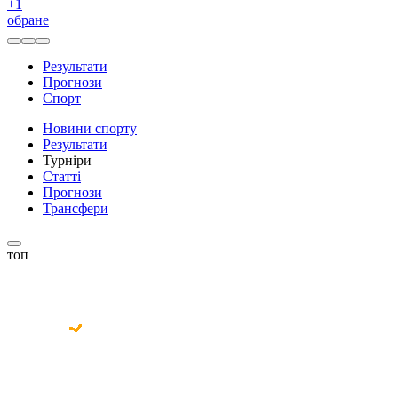
+
1
обране
Результати
Прогнози
Спорт
Новини спорту
Результати
Турніри
Статті
Прогнози
Трансфери
топ