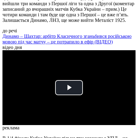
вийшли три команди з Першої ліги та одна з Другої (коментар
записаний до вчорашніх матчів Кубка України – прим.) Це
чотири команди і там буде ще одна з Першої – це вже п’ять.
Залишається Динамо, ЛНЗ, ще може вийти Металіст 1925.
до речі
Динамо – Шахтар: арбітр Класичного зганьбився російською
мовою під час матчу – це потрапило в ефір (ВІДЕО)
відео дня
Play
Video
реклама