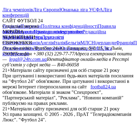
Ліга чемпіонів
Ліга Європи
Юнацька ліга УЄФА
Ліга
конференцій
САЙТ ФУТБОЛ 24
Редакція
Соціальні мережі
Прогнози
Політика конфіденційності
Правила
сайту
facebook
УКРАЇНА
Контакти
x
youtube
Правила коментування
instagram
telegram
viber
Редакційна
політика
Україна
ЧЕМПІОНАТИ
Перша ліга
Структура власності
Друга ліга
Німеччина
ЄВРОКУБКИ
Іспанія
Англія
Італія
Бельгія
МЛС
Нідерланди
Франція
П
Ліга чемпіонів
Онлайн-медіа «Футбол 24»
Ліга Європи
Юнацька ліга УЄФА
пл. Галицька, буд. 15, м. Львів,
Ліга
конференцій
79008
Телефон +380 (32) 229-77-77
Адреса електронної пошти
—
legal@24tv.com.ua
Ідентифікатор онлайн-медіа в Реєстрі
суб’єктів у сфері медіа — R40-06058
21+
Матеріали сайту призначені для осіб старше 21 року
При цитуванні і використанні будь-яких матеріалів посилання
на "Футбол 24" обов'язкове. При цитуванні і використанні в
мережі Інтернет гіперпосилання на сайт
football24.ua
обов'язкове. Матеріали зі знаком "Спецпроект",
"Партнерський матеріал", "Реклама", "Новини компаній"
публікуємо на правах реклами.
21+
Матеріали сайту призначені для осіб старше 21 року
Усi права захищенi. © 2005 -
2026
, ПрАТ "Телерадіокомпанія
Люкс". "Футбол 24".