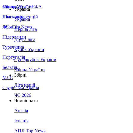
Збірна України
Італія
Суперкубок УЄФА
Україна
Німеччина
Ліга конференцій
Україна
Франція
ЛЧ - Top News
Перша ліга
Нідерланди
Друга ліга
Туреччина
Кубок України
Португалія
Суперкубок України
Бельгія
Збірна України
Збірні
МЛС
Ліга націй
Саудівська Аравія
ЧС 2026
Чемпіонати
Англія
Іспанія
АПЛ Top News