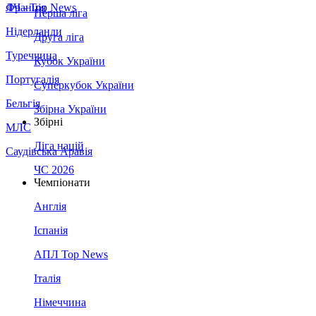
Франція
ЛЧ - Top News
Перша ліга
Нідерланди
Друга ліга
Туреччина
Кубок України
Португалія
Суперкубок України
Бельгія
Збірна України
Збірні
МЛС
Ліга націй
Саудівська Аравія
ЧС 2026
Чемпіонати
Англія
Іспанія
АПЛ Top News
Італія
Німеччина