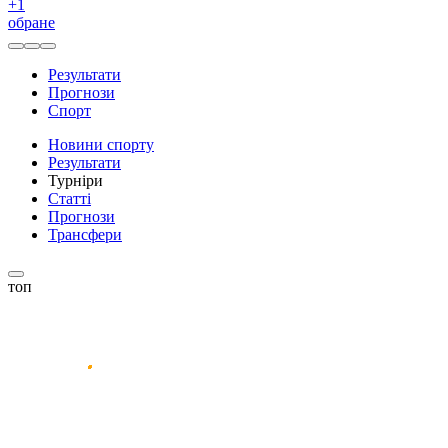
+
1
обране
Результати
Прогнози
Спорт
Новини спорту
Результати
Турніри
Статті
Прогнози
Трансфери
топ