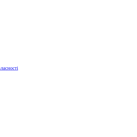
ласності