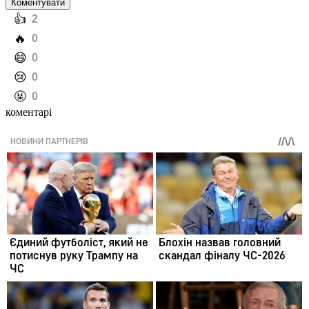
Коментувати
️👍
2
️🔥
0
️😄
0
️😢
0
️🤬
0
коментарі