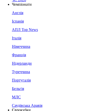
Чемпіонати
Англія
Іспанія
АПЛ Top News
Італія
Німеччина
Франція
Нідерланди
Туреччина
Португалія
Бельгія
МЛС
Саудівська Аравія
Єврокубки