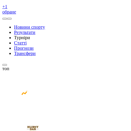
+
1
обране
Новини спорту
Результати
Турніри
Статті
Прогнози
Трансфери
топ