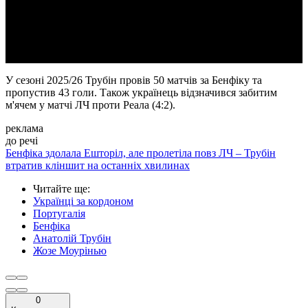
Video
У сезоні 2025/26 Трубін провів 50 матчів за Бенфіку та
пропустив 43 голи. Також українець відзначився забитим
м'ячем у матчі ЛЧ проти Реала (4:2).
реклама
до речі
Бенфіка здолала Ешторіл, але пролетіла повз ЛЧ – Трубін
втратив кліншит на останніх хвилинах
Читайте ще
:
Українці за кордоном
Португалія
Бенфіка
Анатолій Трубін
Жозе Моурінью
0