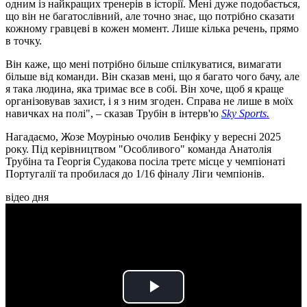
одним із найкращих тренерів в історії. Мені дуже подобається,
що він не багатослівний, але точно знає, що потрібно сказати
кожному гравцеві в кожен момент. Лише кілька речень, прямо
в точку.
Він каже, що мені потрібно більше спілкуватися, вимагати
більше від команди. Він сказав мені, що я багато чого бачу, але
я така людина, яка тримає все в собі. Він хоче, щоб я краще
організовував захист, і я з ним згоден. Справа не лише в моїх
навичках на полі", – сказав Трубін в інтерв'ю
Sky Sports.
Нагадаємо, Жозе Моурінью очолив Бенфіку у вересні 2025
року. Під керівництвом "Особливого" команда Анатолія
Трубіна та Георгія Судакова посіла третє місце у чемпіонаті
Португалії та пробилася до 1/16 фіналу Ліги чемпіонів.
відео дня
Play