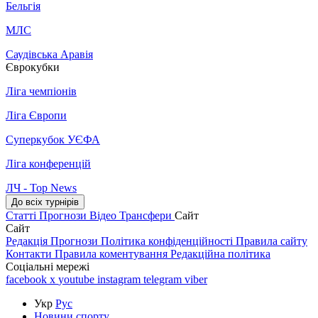
Бельгія
МЛС
Саудівська Аравія
Єврокубки
Ліга чемпіонів
Ліга Європи
Суперкубок УЄФА
Ліга конференцій
ЛЧ - Top News
До всіх турнірів
Статті
Прогнози
Відео
Трансфери
Сайт
Сайт
Редакція
Прогнози
Політика конфіденційності
Правила сайту
Контакти
Правила коментування
Редакційна політика
Соціальні мережі
facebook
x
youtube
instagram
telegram
viber
Укр
Рус
Новини спорту