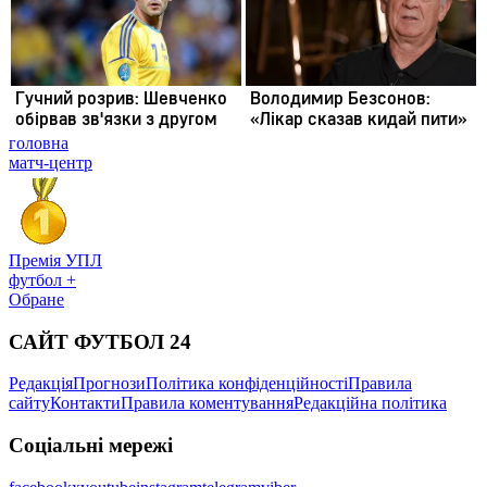
головна
матч-центр
Премія УПЛ
футбол +
Обране
САЙТ ФУТБОЛ 24
Редакція
Прогнози
Політика конфіденційності
Правила
сайту
Контакти
Правила коментування
Редакційна політика
Соціальні мережі