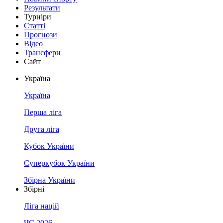
Результати
Турніри
Статті
Прогнози
Відео
Трансфери
Сайт
Україна
Україна
Перша ліга
Друга ліга
Кубок України
Суперкубок України
Збірна України
Збірні
Ліга націй
ЧС 2026