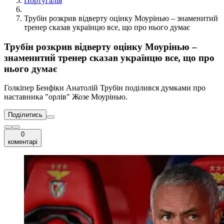
Португалія
Трубін розкрив відверту оцінку Моурінью – знаменитий
тренер сказав українцю все, що про нього думає
Трубін розкрив відверту оцінку Моурінью –
знаменитий тренер сказав українцю все, що про
нього думає
Голкіпер Бенфіки Анатолій Трубін поділився думками про
наставника "орлів" Жозе Моурінью.
Поділитись
0
коментарі