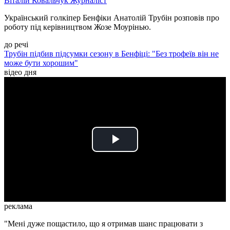
Віталій Ковальчук
Журналіст
Український голкіпер Бенфіки Анатолій Трубін розповів про
роботу під керівництвом Жозе Моурінью.
до речі
Трубін підбив підсумки сезону в Бенфіці: "Без трофеїв він не
може бути хорошим"
відео дня
Play
Video
реклама
"Мені дуже пощастило, що я отримав шанс працювати з