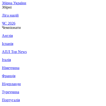
Збірна України
Збірні
Ліга націй
ЧС 2026
Чемпіонати
Англія
Іспанія
АПЛ Top News
Італія
Німеччина
Франція
Нідерланди
Туреччина
Португалія