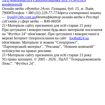
Ліга чемпіонів
Ліга Європи
Юнацька ліга УЄФА
Ліга
конференцій
Онлайн-медіа «Футбол 24»
пл. Галицька, буд. 15, м. Львів,
79008
Телефон +380 (32) 229-77-77
Адреса електронної пошти
—
legal@24tv.com.ua
Ідентифікатор онлайн-медіа в Реєстрі
суб’єктів у сфері медіа — R40-06058
21+
Матеріали сайту призначені для осіб старше 21 року
При цитуванні і використанні будь-яких матеріалів посилання
на "Футбол 24" обов'язкове. При цитуванні і використанні в
мережі Інтернет гіперпосилання на сайт
football24.ua
обов'язкове. Матеріали зі знаком "Спецпроект",
"Партнерський матеріал", "Реклама", "Новини компаній"
публікуємо на правах реклами.
21+
Матеріали сайту призначені для осіб старше 21 року
Усi права захищенi. © 2005 -
2026
, ПрАТ "Телерадіокомпанія
Люкс". "Футбол 24".